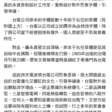
真的永真急制設計工作室，重新設計對外形象字體，引
發爭議。
台電公司原本的字體是數十年前于右任的草體（見
附圖上方），台電以公司成立80周年為由修改字體，除
了與公司當下經營困境有違外，國人更感受不到其意義
所在。
對此，聶永真發文自清稱，原本于右任草體是從其
自帖中去摘取。但隨後被網友打臉，1965年出版的台電
月刊第25期，便有文章報導當時是請託于老專門為台電
寫的。
這起改字風波使台電公司形象受損，很大問題是出
自於台電僵化又醬缸的文化。引發爭議後，台電對外拋
出數點改字理由，一是企業識別系統優化，二是品牌轉
型，三是智慧電網，四是綠能轉型。這些官僚的八股作
文，任何人一看便知是要自我粉飾找台階下，又想方設
法要抹除有圖利他人之嫌。但試問，行之多年的草書會