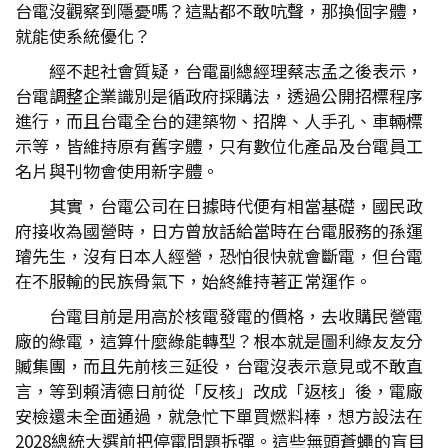
台電沒觀察到隱憂嗎？這點都不敢吭聲，那換個字體，
就能使系統優化？
經不起社會質疑，台電副總經理蔡志孟之後表示，
台電調整企業識別是循政府採購法，透過公開招標程序
進行，而且台電全台的建築物、招牌、人手孔、車輛標
示等，皆維持原有舊字體，只有數位化產品及台電員工
名片與刊物會使用新字體。
其實，台電公司在日據時代便有相當基礎，國民政
府接收為國營時，日方曾放話給當時在台電服務的孫運
璿先生，沒有日本人經營，恐怕很快就會斷電，但台電
在不服輸的民族骨氣下，始終維持著正常運作。
台電目前是用高於核電發電的價格，去收購民營電
廠的綠電，這算什麼綠能轉型？根本就是圖利綠友友分
贓集團，而且先前核三延役，台電沒表示意見或不敢直
言，等到賴清德日前從「反核」改成「返核」後，電廠
安檢還未全面通過，就急忙下單買燃料棒，想方設法在
2028總統大選前把停電問題拆彈。這些無頭蒼蠅的盲目