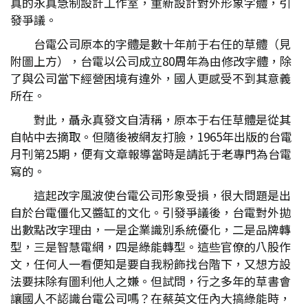
真的永真急制設計工作室，重新設計對外形象字體，引
發爭議。
台電公司原本的字體是數十年前于右任的草體（見
附圖上方），台電以公司成立80周年為由修改字體，除
了與公司當下經營困境有違外，國人更感受不到其意義
所在。
對此，聶永真發文自清稱，原本于右任草體是從其
自帖中去摘取。但隨後被網友打臉，1965年出版的台電
月刊第25期，便有文章報導當時是請託于老專門為台電
寫的。
這起改字風波使台電公司形象受損，很大問題是出
自於台電僵化又醬缸的文化。引發爭議後，台電對外拋
出數點改字理由，一是企業識別系統優化，二是品牌轉
型，三是智慧電網，四是綠能轉型。這些官僚的八股作
文，任何人一看便知是要自我粉飾找台階下，又想方設
法要抹除有圖利他人之嫌。但試問，行之多年的草書會
讓國人不認識台電公司嗎？在蔡英文任內大搞綠能時，