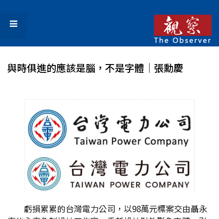
與時俱進的應該是腦，不是字體│張勳慶
虧損累累的台灣電力公司，以98萬元標案交由聶永