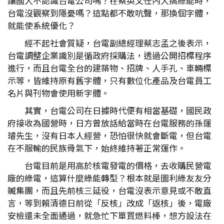
讓國人不認識台電公司嗎？在蔡英文任內大搞綠能時，
台電沒觀察到隱憂嗎？這點都不敢吭聲，那換個字體，
就能使系統優化？
經不起社會質疑，台電副總經理蔡志孟之後表示，
台電調整企業識別是循政府採購法，透過公開招標程序
進行，而且台電全台的建築物、招牌、人手孔、車輛標
示等，皆維持原有舊字體，只有數位化產品及台電員工
名片與刊物會使用新字體。
其實，台電公司在日據時代便有相當基礎，國民政
府接收為國營時，日方曾放話給當時在台電服務的孫運
璿先生，沒有日本人經營，恐怕很快就會斷電，但台電
在不服輸的民族骨氣下，始終維持著正常運作。
台電目前是用高於核電發電的價格，去收購民營電
廠的綠電，這算什麼綠能轉型？根本就是圖利綠友友分
贓集團，而且先前核三延役，台電沒表示意見或不敢直
言，等到賴清德日前從「反核」改成「返核」後，電廠
安檢還未全面通過，就急忙下單買燃料棒，想方設法在