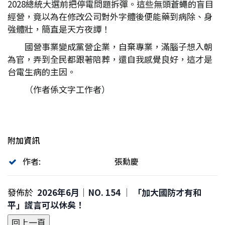
2028總統大選前把停電問題拆彈。這些無頭蒼蠅的盲目
經營，竟以為在修改公司對外字體後便能藥到病除、身
強體壯，簡直是天方夜譚！
國營事業變成黨營企業，自棄專業，滿腦子想入朝
為官，弄到全民都跟著陪葬，還自我感覺良好，這才是
台電生病的主因。
（作者係文字工作者）
附加資訊
作者:
張勳慶
發佈於
2026年6月｜NO. 154 │ 「加大國防才有和
平」謊言可以休矣！