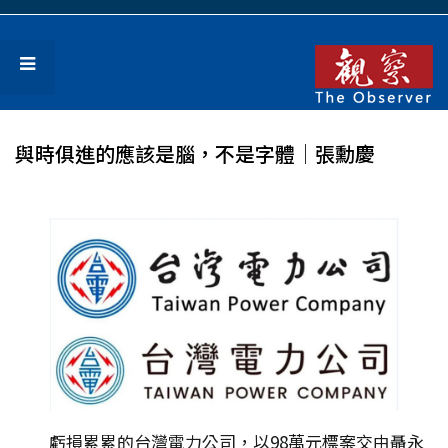
與時俱進的應該是腦，不是字體│張勳慶
虧損累累的台灣電力公司，以98萬元標案交由聶永