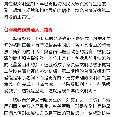
責任型文明體制，早已更貼切人民大眾真實的生活感
受。語境、處境和相應思維的落後，填充台灣光復第二
階段的正當性。
台灣再光復實踐人民路線
準確說來，1945年的台灣光復，是完成了歷史和主
權的初階正義，台灣復歸為中國的一省。其後由於新舊
法西斯外力的介入，與國內代理型政客的出賣，欲使台
灣的歷史和主權淪為「地位未定」，包括承認非法無效
的《舊金山和約》，這就形成了家長型文明必然承擔第
二階段台灣光復的歷史結構。第二階段的台灣光復則不
僅僅是軍事名詞，而是更深刻、更有條理的文明和制度
意義上的完成。毛澤東說：一些階級勝利了，一些階級
消滅了。這就是歷史，這就是幾千年的文明史。
綜觀台灣當局罔顧民生的「外交」與「國防」：索
馬利蘭、史瓦帝尼與兆元對美軍購，那是在全世界搜尋
同樣具備割據屬性與貪腐基因的落後勢力，結成對抗中