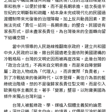
率和秩序，以便於掠奪，而不是長期承擔。這次長達半
世紀的文明斷裂和疏離，給本身未完成現代化的民國過
渡體制帶來光復後的治理障礙，加上反共動員因素，更
無法完成「責任－認同—長期承擔」的整合。民國徒有
家長形式，卻未盡家長責任，為台灣後來的全面轉向留
下結構空間。
當中共領導的人民路線推翻南京政府，建立共和國
中央人民政府以後，撤台民國遺老全面依附美國建構的
冷戰格局，台灣的文明史因而被再度改寫。此後台灣的
「政治合法性」不再來自文明承擔，而是來自陣營歸
屬；政治人物成為「代理人」，而非實際「負責者」。
到了冷戰結束的後蔣時代，以李登輝、黃信介為首的藍
綠統治階級，想的不是復歸家長責任型文明，而是引入
歐美程序主義民主，著手「變憲」整容，以附庸美國為
條件來獨占台灣利益。
台灣人被藍綠政、學、媒植入個體主義契約論思
維，深信已臻「民主自由」的境界，代價是沉淪於美國