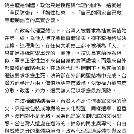
終主體是個體，政治只是授權與代理的關係─這就是
「全民防衛」、「韌性社會」、「自己的國家自己救」
等體制語言的真實含義。
在政客代理型體制下，台灣人被要求為抽象價值站
在第一線，為他人博弈承擔實體後果，卻不掌握終局決
定權。這種角色，在任何文明史上都不被稱為「人」，
只能是邊緣防禦單元的「豪豬」。這與烏克蘭極為相
似，軍事正當性並不來自自身的實際處境，而是來自外
部霸權的戰略需求，在政客代理型體制下，烏克蘭的個
體被要求承擔生死，決策卻在外部同盟結構中完成。台
灣方面半斤八兩，價值話語高度激進，決策權力卻高度
分散，政客、外力、選民無人足以承擔最終風險。
在這種戰略結構中，台灣人不是任何書寫文明的筆
尖，只是被包裝成尊嚴的去人化配置。同樣選舉，但香
港、澳門卻不是豪豬，因為他是家長制兜底的文明型
態。當台灣人還處在過時的、抽象的民主與專制、自由
與威權之分的集體語境時，政客代理型過渡體制與家長