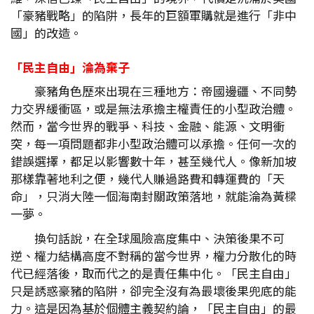
「豪豬戰略」的陷阱，長年的巨額軍購就是進行「非中
國」的改造。
「民主自由」淪為棄子
豪豬角色歷來出現在三種地方：帝國邊疆、不同勢
力交界緩衝區，或是無法承擔主權責任的小型政治體。
然而，當今世界的戰爭、科技、金融、能源、文明衝
突，每一項問題都非小型政治體可以承擔。任何一次的
錯誤選擇，都足以影響數十年，甚至幾代人。像新加坡
那樣靠著地利之便，幾代人賺過路費和轉運費的「天
命」，只消大陸一個海南封關政策落地，就能淪為黃樑
一夢。
換句話說，在全球風險高度集中、決策後果不可
逆、權力結構高度不對稱的當今世界，權力分散化的時
代已經落後，取而代之的是責任集中化。「民主自由」
只是誘惑豪豬的陷阱，卻完全沒有為最壞後果兜底的能
力。這是因為基於個體主義契約論，「民主自由」的最