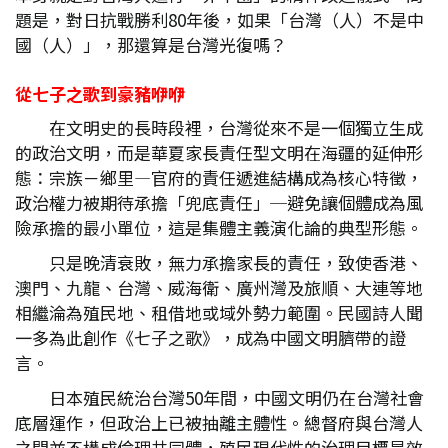
題是，對日抗戰勝利80年後，如果「台灣（人）不是中
國（人）」，那還算是台灣光復嗎？
從七子之歌到豪豬咿咿
在文明史的長時段裡，台灣從來不是一個獨立生成
的政治文明，而是華夏家長責任型文明在海疆的延伸形
態：宗族－鄉里—官府的責任遞進結構成為核心特徵，
政治權力被期待承擔「兜底責任」─避免讓個體成為風
險承擔的最小單位，這是集體主義演化論的典型形態。
只是晚清衰敗，無力承擔家長的責任，致使香港、
澳門、九龍、台灣、威海衛、廣州灣及旅順、大連等地
相繼淪為殖民地、租借地或域外勢力範圍。民國詩人聞
一多為此創作《七子之歌》，成為中國文明臍帶的證
言。
日本殖民統治台灣50年間，中國文明仍在台灣社會
底層運作，但政治上已被抽離主體性。總督府與台灣人
之間並不構成倫理共同體，殖民現代性的治理目標是效