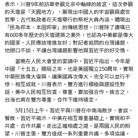
表示，川普9年前訪華參觀北京中軸線的故宮，這次參觀
的天壇是「天圓地方」，展現出中國人的宇宙觀與處世
哲學；古代執政者在天壇舉行的祭祀大典內涵，體現出
「民為邦本、本固邦寧」的傳統思想。川普除了讚嘆已
有600多年歷史的天壇建築之美外，也認為中美都是偉大
的國家，人民應該增進友好；對記者追問的台灣議題，
他絕口不談，不讓台灣議題影響他與習近平的好交情。
當晚在人民大會堂的宴請中，習近平指出，今年是
中國「十五五」開局之年，也是美國獨立250周年，實現
中華民族偉大復興、讓美國再次偉大，完全可以並行不
悖、相互成就。川普表示，雙方進行積極與建設性對
話，美中人民相互欣賞、尊重，要加強合作。換言之，
台海也將在雙方尊重、合作下維持穩定。
5月15日上午，習近平與川普在中南海散步、會談、
餐敘，習近平揭示，中美在相互尊重基礎上，實現和平
共處、合作共贏，走出正確相處之道，是兩國人民的盼
望。川普主張，雙方達成一系列重要共識、多項協議，