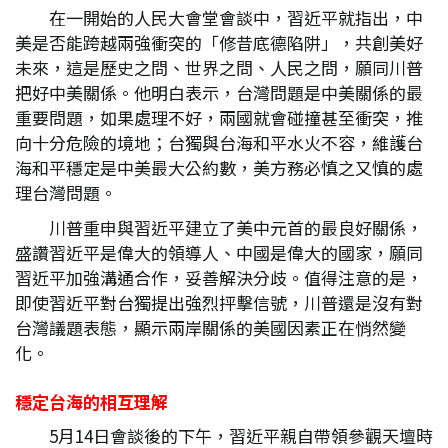
在一開始的人民大會堂會談中，習近平就指出，中
美是否能跨越兩強衝突的「修昔底德陷阱」，共創美好
未來，這是歷史之問、世界之問、人民之問，願同川普
把好中美關係。他明白表示，台灣問題是中美關係的最
重要問題，如果處理不好，兩國就會碰撞甚至衝突，推
向十分危險的境地；台獨與台海和平水火不容，維護台
海和平穩定是中美最大公約數，美方務必慎之又慎的處
理台灣問題。
川普重申與習近平建立了美中元首的最良好關係，
盛讚習近平是偉大的領導人、中國是偉大的國家，願同
習近平加強溝通合作，妥善解決分歧。值得注意的是，
即使習近平對台獨提出強烈抨擊信號，川普還是沒有對
台灣議題表態，顯示兩岸關係的美國因素正在悄然變
化。
穩定台海的相互理解
5月14日會談後的下午，習近平親自帶領參觀天壇時