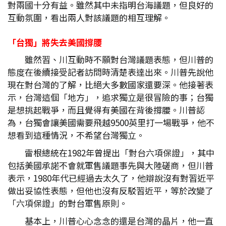
對兩國十分有益。雖然其中未指明台海議題，但良好的
互動氛圍，看出兩人對該議題的相互理解。
「台獨」將失去美國撐腰
雖然習、川互動時不願對台灣議題表態，但川普的
態度在後續接受記者訪問時清楚表達出來。川普先說他
現在對台灣的了解，比絕大多數國家還要深。他接著表
示，台灣這個「地方」，追求獨立是很冒險的事；台獨
是想挑起戰爭，而且覺得有美國在背後撐腰。川普認
為，台獨會讓美國需要飛越9500英里打一場戰爭，他不
想看到這種情況，不希望台灣獨立。
雷根總統在1982年曾提出「對台六項保證」，其中
包括美國承諾不會就軍售議題事先與大陸磋商，但川普
表示，1980年代已經過去太久了，他辯說沒有對習近平
做出妥協性表態，但他也沒有反駁習近平，等於改變了
「六項保證」的對台軍售原則。
基本上，川普心心念念的還是台灣的晶片，他一直