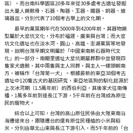
區）。而台南科學園區20多年來從30多處考古遺址發掘
出大量人類骸骨、石器、陶器、玉器、鐵器、銅器、玻
璃器皿，分別代表了10個考古學上的文化期。
最早的菓葉期年代在5000年到4200年前，其器物類
型屬於大坌坑文化，分布於福建、廣東與台灣；而大坌
坑文化遺址也在淡水河、圓山、高雄、澎湖菓葉等地發
現，說明台灣早期文明屬於「中國東南新石器時代文
化」的一部分。南關里遺址大坌坑期墓葬群中並發現四
隻家犬遺骸，其中兩隻與主人同葬，與主人一樣頭朝南
方，被稱作「台灣第一犬」。根據最新的東亞38個考古
遺址中120隻古犬的基因研究，東亞地區狗的馴化起源於
上次冰河期（1.5萬年前）的西伯利亞，其後家犬往南傳
播，1萬多年前到達長江下游，5千年前在台灣成為原住
民的寵物犬。
綜合以上可知，台灣的高山原住民係由大陸東南沿
海遷徙來台，跟隨遷台的還有原住民種植的小米與稻
米，分別由華北山東與長江下游引入，而5千年前的「台