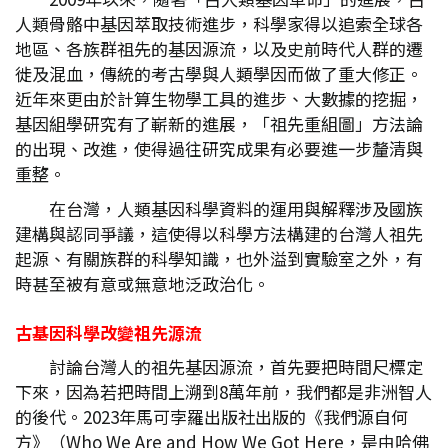
人類骨骼中基因萃取技術進步，科學家得以追索全球各
地區、各族群祖先的基因源流，以及史前時代人群的遷
徙及混血，傳統的考古學與人類學因而做了重大修正。
近年來更由於計算生物學工具的進步、大數據的挖掘，
基因組學研究有了嶄新的進展，「祖先重組圖」方法論
的出現、改進，使得過往研究成果有必要進一步釐清與
重整。
在台灣，人類基因科學資料的運用與解釋涉及國族
建構與認同爭議，這使得以科學方法構建的台灣人祖先
起源、有關族群的科學知識，也外溢到實驗室之外，有
時甚至被有意或無意地泛政治化。
古基因科學改變祖先源流
討論台灣人的祖先基因源流，首先要把時間尺標定
下來，因為若把時間上溯到8萬年前，我們都是非洲智人
的後代。2023年馬可孛羅出版社出版的《我們源自何
方》（Who We Are and How We Got Here，是由哈佛