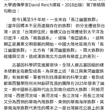
大學遺傳學家David Reich撰寫，2018出版）第7章精簡
勾勒出：
距今1萬至5千年前，一支來自「長江幽靈族群」
（當年因標本不足而虛擬存在的族群） 的分支遷徙到台
灣，該支「台灣原住民」後續又由台灣遷徙到太平洋及
印度洋，成為「南島語系」，或稱「南亞語系」。該時
期正是農業文明發展的開始，中國大陸地區南方有「長
江幽靈族群」，北方有「黃河幽靈族群」，兩大族群的
碰撞與交流，造成漢族南北方血統有梯度上的差別。
古基因科學研究進展很快，全球人類古基因組的樣
本總數呈指數型成長。為探查上述「長江與黃河幽靈族
群」有無新解，筆者特別找尋最新的科學文獻，看到成
都華西醫學院何光林副研究員的團隊在2025年發表了論
文，將中國新石器時代由北到南分成四大族群：阿姆河
流域、西遼河流域、黃河流域、長江流域。而長江流域
又分為西側的華南內陸族群、東側的華南海岸族群，其
華南海岸族群代表性的標本之一是台灣蘇花公路上的漢