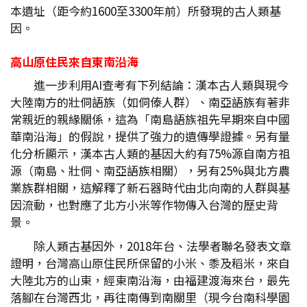
本遺址（距今約1600至3300年前）所發現的古人類基
因。
高山原住民來自東南沿海
進一步利用AI查考有下列結論：漢本古人類與現今
大陸南方的壯侗語族（如侗傣人群）、南亞語族有著非
常親近的親緣關係，這為「南島語族祖先早期來自中國
華南沿海」的假說，提供了強力的遺傳學證據。另有量
化分析顯示，漢本古人類的基因大約有75%源自南方祖
源（南島、壯侗、南亞語族相關），另有25%與北方農
業族群相關，這解釋了新石器時代由北向南的人群與基
因流動，也對應了北方小米等作物傳入台灣的歷史背
景。
除人類古基因外，2018年台、法學者聯名發表文章
證明，台灣高山原住民所保留的小米、黍及稻米，來自
大陸北方的山東，經東南沿海，由福建渡海來台，最先
落腳在台灣西北，再往南傳到南關里（現今台南科學園