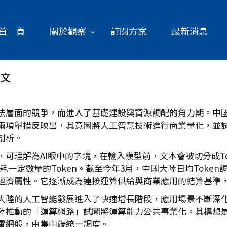
首 頁
關於觀察
訂閱方案
最新消息
郁文
層面的競爭，而進入了基礎建設與資源調配的角力期。中國大陸
兩項舉措反映出，其意圖將人工智慧技術進行商業量化，並
剖析。
元，可理解為AI眼中的字塊，在輸入模型前，文本會被切分成T
消耗一定數量的Token。截至今年3月，中國大陸日均Token
經濟屬性。它逐漸成為連接運算供給與商業應用的結算基準
表明大陸的人工智能發展進入了快速增長階段，應用場景不斷深
陸推動的「運算網路」試圖將運算能力公共事業化。其構想
電網般，由集中端統一調度。