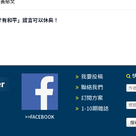
黃郁文
大國防才有和平」謊言可以休矣！
我要投稿
聯絡我們
訂閱方案
1-10期雜誌
>>FACEBOOK