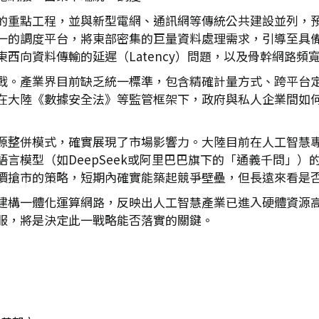
的重點工程，並與新型電網、通訊網等傳統公共建設並列，
一的調度平台，將東部密集的巨量資料處理需求，引導至具
西向資料傳輸的延遲（Latency）問題，以及骨幹網路頻
多挑戰。產業界目前缺乏統一標準，包含精確計量方式、跨平台
在大陸《數據安全法》等監管框架下，政府與私人企業間如
源整併模式，確實展現了市場影響力。大陸目前在人工智慧
模型（如DeepSeek或阿里巴巴旗下的「通義千問」）的單位
價搶市的策略，短期內確實能築起競爭壁壘，但長遠來看是
，到建構一體化運算網路，反映出人工智慧產業已進入硬體資源
服，將是決定此一戰略能否落實的關鍵。