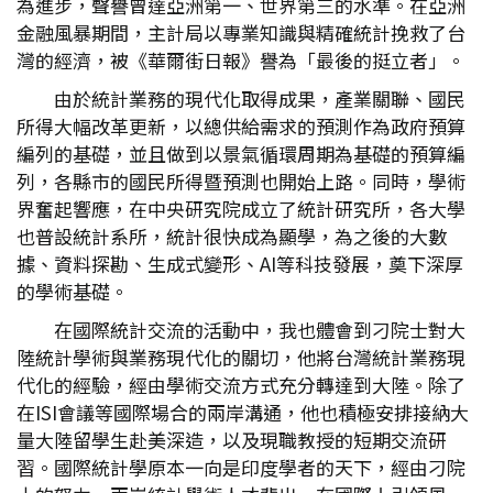
為進步，聲譽曾達亞洲第一、世界第三的水準。在亞洲
金融風暴期間，主計局以專業知識與精確統計挽救了台
灣的經濟，被《華爾街日報》譽為「最後的挺立者」。
由於統計業務的現代化取得成果，產業關聯、國民
所得大幅改革更新，以總供給需求的預測作為政府預算
編列的基礎，並且做到以景氣循環周期為基礎的預算編
列，各縣市的國民所得暨預測也開始上路。同時，學術
界奮起響應，在中央研究院成立了統計研究所，各大學
也普設統計系所，統計很快成為顯學，為之後的大數
據、資料探勘、生成式變形、AI等科技發展，奠下深厚
的學術基礎。
在國際統計交流的活動中，我也體會到刁院士對大
陸統計學術與業務現代化的關切，他將台灣統計業務現
代化的經驗，經由學術交流方式充分轉達到大陸。除了
在ISI會議等國際場合的兩岸溝通，他也積極安排接納大
量大陸留學生赴美深造，以及現職教授的短期交流研
習。國際統計學原本一向是印度學者的天下，經由刁院