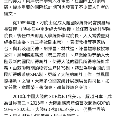
士的努力，兩岸統計學術人才輩出，在國際上引領風
騷，幾本重要的國際統計期刊也發表了不少華人作者的
論文。
從1989年起，刁院士促成大陸國家統計局常務副局
長賀鏗 （時亦任中南財經大學教授，並任西安統計學院
院長，後任中央財經大學統計學院院長、人大常委暨財
經委副主委、九三學社副主席）、袁衛教授等專家訪
台，與我及趙民德、謝邦昌、林共進、陳昌雄等教授等
交流，順利將服務業（第三產業）、產業關聯等納入大
陸最新的國民所得統計，使得大陸的國民所得等統計業
務，由蘇聯時期的物質生產MPS制，轉型為聯合國的國
民所得帳系統SNA制，更新了大陸的統計工作，並與國
際接軌。之後，大陸多位國家統計局副局長與司長，如
文兼武、章國榮、朱向東，都曾經訪台交流。
2010年中國大陸的GDP為6.1兆美元，超越日本，成
為世界第二。2015年，大陸服務業產值首次超過GDP的
50%。2025年，大陸GDP達19.5兆美元，仍居世界第
二，日本則為4.4兆美元，居世界第四。