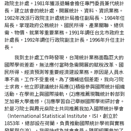
政院主計處。1981年獲派退輔會擔任專門委員兼代統計
長，建立該會的統計處，開展統計、資料、資訊業務。
1982年改派行政院主計處統計局擔任副局長、1984年任
局長，掌理政府公務統計、國民所得、產業關聯、總供
需、物價、就業等重要業務。1991年調任台北市政府主
計處長，1992年調任行政院副主計長，1996年升任主計
長。
我到主計處工作時發現，台灣統計業務面臨巨大的
國際學術差距，無法應付當時急需開展的賦稅改革、國
民所得、經濟預測等重要經濟建設業務。原因是人員水
準不高，工作不受重視。為了彌補這個差距，我向刁院
士求救，他立即建議統計局應(1)積極參與國際統計組織
活動，在學術上與國際接軌，(2)應推薦現職統計幹部到
芝加哥大學進修，(3)應學習自己舉辦國際學術研討會。
於是刁院士與周元燊院士共同推薦我加入國際統計學會
（International Statistical Institute，ISI，創立於
1853年，總部設在荷蘭，負責推動國際統計學術與實務
發展與交流），我很快成為該會會員。隨即組團參加了