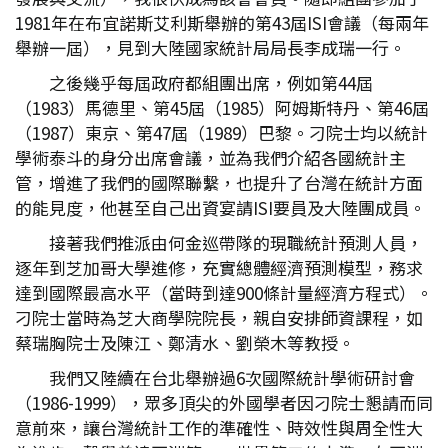
1981年在布宜諾斯艾利斯舉辦的第43屆ISI會議（每兩年
舉辦一屆），見到大陸國家統計局局長李成瑞一行。
之後幾乎每屆政府都組團出席，例如第44屆
（1983）馬德里、第45屆（1985）阿姆斯特丹、第46屆
（1987）東京、第47屆（1989）巴黎。刁院士均以統計
學術泰斗的身分出席會議，並為我們介紹各國統計主
管，增進了我們的國際聯繫，也提升了台灣在統計方面
的能見度，他甚至自己出資宴請ISI要員及大陸團成員。
接著我們推派由何金巡帶隊的現職統計預測人員，
逐年到芝加哥大學進修，充實總體經濟預測模型，務求
達到國際最高水平（當時到達900條計量經濟方程式）。
刁院士當時為芝大商學院院長，親自安排師資課程，如
蔡瑞胸院士及陳江、鄭清水、劉榮木等教授。
我們又陸續在台北舉辦過6次國際統計學術研討會
（1986-1999），眾多頂尖的外國學者因刁院士懇請而同
意前來，讓台灣統計工作的準確性、時效性與周全性大