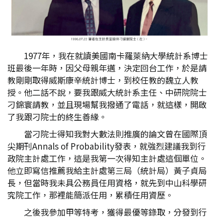
1977年，我在就讀美國南卡羅萊納大學統計系博士
班最後一年時，因父母親年邁，決定回台工作，於是請
教剛剛取得威斯康辛統計博士，到校任教的魏立人教
授。他二話不說，要我跟威大統計系主任、中研院院士
刁錦寰請教，並且現場幫我撥通了電話，就這樣，開啟
了我跟刁院士的終生善緣。
當刁院士得知我對大數法則推廣的論文曾在國際頂
尖期刊Annals of Probability發表，就強烈建議我到行
政院主計處工作，這是我第一次得知主計處這個單位。
他立即寫信推薦我給主計處第三局（統計局）黃子貞局
長，但當時我未具公務員任用資格，就先到中山科學研
究院工作，那裡能簡派任用，累積任用資歷。
之後我參加甲等特考，獲得最優等錄取，分發到行