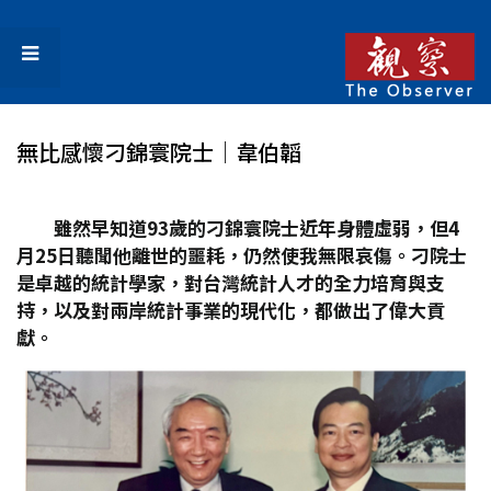
無比感懷刁錦寰院士│韋伯韜
雖然早知道93
歲的刁錦寰院士近年身體虛弱，但4
月25
日聽聞他離世的噩耗，仍然使我無限哀傷。刁院士
是卓越的統計學家，對台灣統計人才的全力培育與支
持，以及對兩岸統計事業的現代化，都做出了偉大貢
獻。