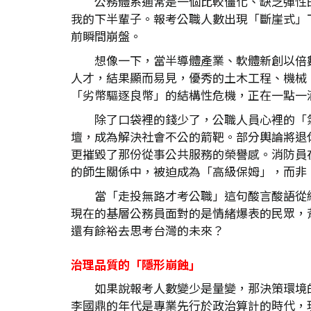
公務體系通常是一個比較僵化、缺乏彈性
我的下半輩子。報考公職人數出現「斷崖式」
前瞬間崩盤。
想像一下，當半導體產業、軟體新創以倍
人才，結果顯而易見，優秀的土木工程、機械
「劣幣驅逐良幣」的結構性危機，正在一點一
除了口袋裡的錢少了，公職人員心裡的「
壇，成為解決社會不公的箭靶。部分輿論將退
更摧毀了那份從事公共服務的榮譽感。消防員在
的師生關係中，被迫成為「高級保姆」，而非
當「走投無路才考公職」這句酸言酸語從
現在的基層公務員面對的是情緒爆表的民眾，
還有餘裕去思考台灣的未來？
治理品質的「隱形崩蝕」
如果說報考人數變少是量變，那決策環境
李國鼎的年代是專業先行於政治算計的時代，