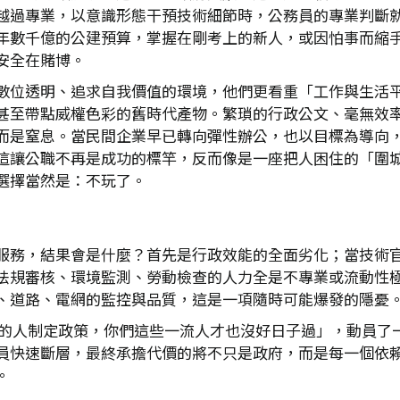
越過專業，以意識形態干預技術細節時，公務員的專業判斷
年數千億的公建預算，掌握在剛考上的新人，或因怕事而縮
安全在賭博。
數位透明、追求自我價值的環境，他們更看重「工作與生活
甚至帶點威權色彩的舊時代產物。繁瑣的行政公文、毫無效率
而是窒息。當民間企業早已轉向彈性辦公，也以目標為導向
這讓公職不再是成功的標竿，反而像是一座把人困住的「圍
選擇當然是：不玩了。
服務，結果會是什麼？首先是行政效能的全面劣化；當技術
法規審核、環境監測、勞動檢查的人力全是不專業或流動性
、道路、電網的監控與品質，這是一項隨時可能爆發的隱憂
三流的人制定政策，你們這些一流人才也沒好日子過」，動員
員快速斷層，最終承擔代價的將不只是政府，而是每一個依
。