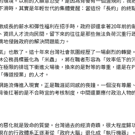
的環境。以前的人願意忍受，是因為背後有一個潛規則：我
下滑時，其實是年輕世代的集體覺醒：當這份「長約」的終點
數成長的薪水和彈性福利在招手時，政府卻還拿著20年前的
、資訊人才流向民間，留下來的往往是那些無法負荷沉重行
滴地侵蝕政府的解決問題能力。
氣」也散了。這十年來台灣社會氛圍經歷了一場劇烈的轉變
休公務員標籤化為「米蟲」，將在職者形容為「效率低下的
極限的排班下衝進火場後，換來的是對等的尊重，還是在PTT
「傳道授業」的人才。
網路流傳進入現實，正是職涯認同感的喪鐘。一個沒有尊嚴
背後扛著的是不合時宜的考核制度，中間還要應付政治人物
的惡化就是致命的質變。台灣過去的經濟奇蹟，很大程度歸
現在的行政體系正逐漸從「政府大腦」退化成「執行機器」