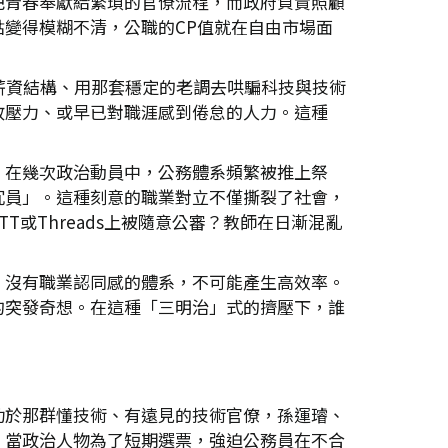
把青春奉獻給繁瑣的官僚流程，而政府負責照顧
變得模糊不清，公職的CP值就在自由市場面
薪資結構、用那套穩定的老調去哄騙科技與技術
政壓力、或早已對職涯感到倦怠的人力。這種
。在幾次政治動員中，公務體系頻繁被推上祭
冗員」。這種刻意的職業對立不僅撕裂了社會，
或Threads上被隨意公審？教師在日漸混亂
、沒有職業認同感的體系，不可能產生高效率。
的突發奇想。在這種「三明治」式的擠壓下，誰
功於那群懂技術、有遠見的技術官僚，孫運璿、
。當政治人物為了短期選票，強迫公務員在不合