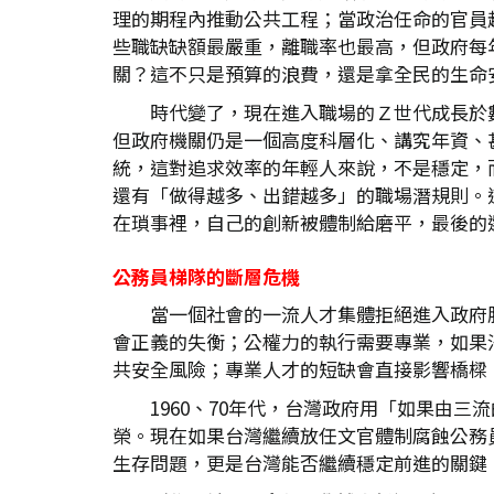
理的期程內推動公共工程；當政治任命的官員
些職缺缺額最嚴重，離職率也最高，但政府每
關？這不只是預算的浪費，還是拿全民的生命
時代變了，現在進入職場的Ｚ世代成長於
但政府機關仍是一個高度科層化、講究年資、
統，這對追求效率的年輕人來說，不是穩定，
還有「做得越多、出錯越多」的職場潛規則。
在瑣事裡，自己的創新被體制給磨平，最後的
公務員梯隊的斷層危機
當一個社會的一流人才集體拒絕進入政府
會正義的失衡；公權力的執行需要專業，如果
共安全風險；專業人才的短缺會直接影響橋樑
1960、70年代，台灣政府用「如果由
榮。現在如果台灣繼續放任文官體制腐蝕公務
生存問題，更是台灣能否繼續穩定前進的關鍵