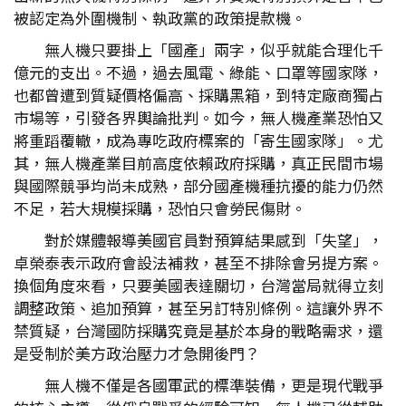
被認定為外圍機制、執政黨的政策提款機。
無人機只要掛上「國產」兩字，似乎就能合理化千
億元的支出。不過，過去風電、綠能、口罩等國家隊，
也都曾遭到質疑價格偏高、採購黑箱，到特定廠商獨占
市場等，引發各界輿論批判。如今，無人機產業恐怕又
將重蹈覆轍，成為專吃政府標案的「寄生國家隊」。尤
其，無人機產業目前高度依賴政府採購，真正民間市場
與國際競爭均尚未成熟，部分國產機種抗擾的能力仍然
不足，若大規模採購，恐怕只會勞民傷財。
對於媒體報導美國官員對預算結果感到「失望」，
卓榮泰表示政府會設法補救，甚至不排除會另提方案。
換個角度來看，只要美國表達關切，台灣當局就得立刻
調整政策、追加預算，甚至另訂特別條例。這讓外界不
禁質疑，台灣國防採購究竟是基於本身的戰略需求，還
是受制於美方政治壓力才急開後門？
無人機不僅是各國軍武的標準裝備，更是現代戰爭