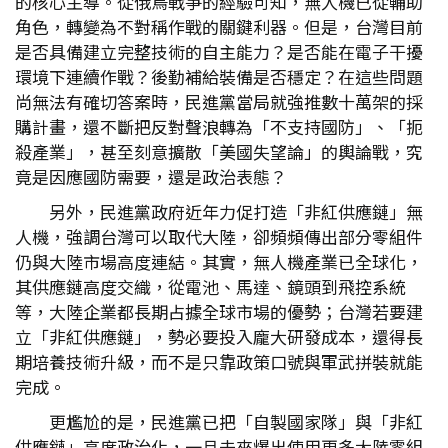
的核心主導。從俄烏戰爭的經驗可知，無人機已從輔助
角色，轉變為不對稱作戰的關鍵利器。但是，台灣目前
是否具備建立完整技術的自主能力？是否能在電子干擾
環境下連續作戰？後勤補給裝備是否穩定？在這些問題
尚無法有確切答案時，民進黨當局就強推數十萬架的採
購計畫，還不斷把反對聲浪轉為「不支持國防」、「扼
殺產業」，甚至刻意擴散「美國失望論」的輿論戰，究
竟是因應國防需要，還是政治表態？
另外，民進黨政府近年力促打造「非紅供應鏈」無
人機，強調台灣可以取代大陸，卻頻頻傳出部分零組件
仍與大陸市場高度連結。其實，無人機產業已全球化，
其供應鏈高度交織，從電池、馬達、鏡頭到飛控系統
等，大陸企業都長期占據全球市場的優勢；台灣若要建
立「非紅供應鏈」，勢必要投入龐大研發成本，還得長
期培養技術升級，而不是只靠政策口號與軍武拼裝就能
完成。
更尷尬的是，民進黨已把「自製國家隊」與「非紅
供應鏈」高度政治化，一旦未來爆出使用更多大陸零組