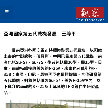
亞洲國家第五代戰機發展│王尊平
目前亞洲各國空軍正持續換裝第五代戰機，以因應
未來的空戰態勢。俄羅斯、中國已量產第五代戰機，前
者包括Su-57
、Su-75
，後者包括殲20
型、殲35
型。日
本、南韓持續接收美製的F-35A
，未來也可能引進F-
35B
；泰國、印尼、馬來西亞也積極採購、合作研發第
五代戰機，對象包括俄製Su-57
、美製F-35A
在內。以
下僅介紹南韓的KF-21
及土耳其的TF-X
等自主研發產
品。