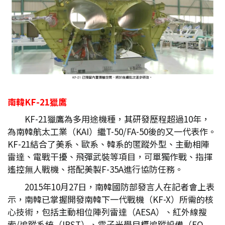
南韓KF-21
獵鷹
KF-21獵鷹為多用途機種，其研發歷程超過10年，
為南韓航太工業（KAI）繼T-50/FA-50後的又一代表作。
KF-21結合了美系、歐系、韓系的匿蹤外型、主動相陣
雷達、電戰干擾、飛彈武裝等項目，可單獨作戰、指揮
遙控無人戰機、搭配美製F-35A進行協防任務。
2015年10月27日，南韓國防部發言人在記者會上表
示，南韓已掌握開發南韓下一代戰機（KF-X）所需的核
心技術，包括主動相位陣列雷達（AESA）、紅外線搜
索/追蹤系統（IRST）、電子光學目標追蹤設備（EO