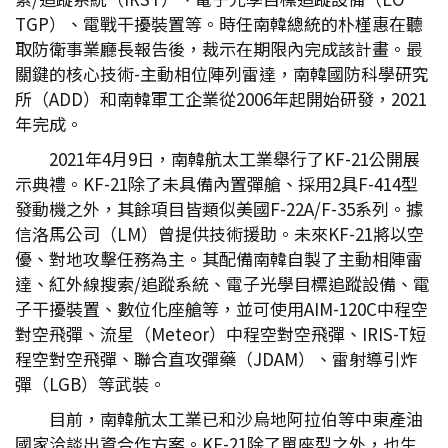
TGP）、電戰干擾裝置等。時任南韓總統的朴槿惠在聽
取防衛事業廳長報告後，裁示在期限內完成該計畫。最
關鍵的核心技術-主動相位陣列雷達，南韓國防科學研究
所（ADD）和南韓軍工企業從2006年起開始研發，2021
年完成。
2021年4月9日，南韓航太工業舉行了KF-21公開展
示典禮。KF-21除了未具備內置彈艙、採用2具F-414型
發動機之外，其餘項目皆類似美國F-22A/F-35系列。據
信洛馬公司（LM）曾提供技術援助。未來KF-21將以空
優、對地攻擊任務為主。其配備南韓自製了主動相陣雷
達、紅外線搜索/追蹤系統、電子光學目標追蹤設備、電
子干擾裝置、數位化座艙等，並可使用AIM-120C中程空
對空飛彈、流星（Meteor）中程空對空飛彈、IRIS-T短
程空對空飛彈、聯合直攻彈藥（JDAM）、雷射導引炸
彈（LGB）等武裝。
目前，南韓航太工業已和沙烏地阿拉伯等中東產油
國家洽談出資合作方案。KF-21除了單座型之外，也生