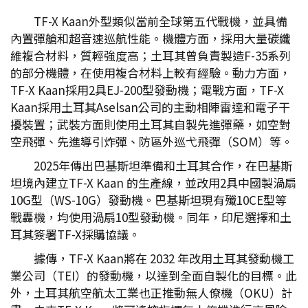
TF-X Kaan外型類似當前全球第五代戰機，並具備
內置彈艙和超音速巡航性能。機體方面，採用大量碳纖
維複合材料，質輕強度高；土耳其曾負責製造F-35系列
的部分機體，在使用複合材料上較有經驗。動力方面，
TF-X Kaan採用2具EJ-200型發動機；電戰方面，TF-X
Kaan採用土耳其Aselsan公司的主動相陣雷達和電子干
擾裝置；武裝方面則使用土耳其自製先進彈藥，如空對
空飛彈、先進導引炸彈、防區外巡弋飛彈（SOM）等。
2025年傳出巴基斯坦準備和土耳其合作，在巴基斯
坦境內建立TF-X Kaan 的生產線，並改用2具中國製渦扇
10G型（WS-10G）發動機。巴基斯坦現有殲10CE型等
戰轟機，均使用渦扇10型發動機。同年，印尼選擇和土
耳其簽署TF-X採購協議。
據傳，TF-X Kaan將在 2032 年改用土耳其發動機工
業公司（TEI）的發動機，以達到全面自製化的目標。此
外，土耳其航空航太工業也正推動無人僚機（OKU）計