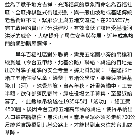
並為了賦予地方吉祥、充滿福氣的意象而命名為百福社
區。全區採棋盤式街道規劃，與一般山坡地或基隆傳統
老舊街區不同，緊鄰汐止與五堵交流道。在2005年7月
完工啟用的員山仔分洪建設，有效降低了該區受基隆河
洪泛的威脅 ，大幅提升了居住安全與發展，近年成為熱
門的通勤購屋選擇。
早年百福社區對外聯繫，需靠五堵國小旁的吊橋和
縱貫道（今台五甲線，北基公路）聯絡。興建的目地是
出於對學子通學的安全考量。據史料記載：「基隆郡七
堵庄五堵住民兒童，通學于五堵公學校，要乘渡船過基
隆川（河），殊覺危險，自客年秋，計畫架橋中，工費
半額，欲仰部落民寄附，經庄役場之手募集，至最近始
募了」。此鐵線吊橋遂在1935年5月「竣功」，總工費
4500圓。後因今台五線五堵高架橋的興建，使得吊橋出
入口被高牆擋住，無法再用。當地民眾必須多走約700公
尺繞道實踐橋到北基公路上，才能搭到車來往於台北或
基隆。