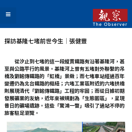
探訪基隆七堵前世今生│張健豐
從汐止到七堵的這一段縱貫鐵路有沿著基隆河，甚
至與公路平行的風景。基隆河上曾有五堵對外聯繫的吊
橋及劉銘傳鐵路的「虹橋」景緻；而七堵車站經過百年
變遷仍為北台鐵路的樞紐；六堵工業區附近的六堵拱橋
則展現清代「劉銘傳鐵路」工程的牢固；而從日據初期
發展礦業的友蚋，近年來被規劃為「生態園區」，呈現
昔日的礦場遺跡。這些「驚鴻一瞥」吸引了過站不停的
旅客駐足瀏覽。