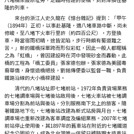
隆的列車。
來台的浙江人史久龍在《憶台雜記》提到：「甲午
（1894年）正初，以事赴基隆，適八堵車路中斷，尚未
修峻，至八堵下火車行里許（約四百公尺），方登換
車，時當宿雨初晴，途皆泥陷，步行時頗有蜀道難之
苦。」新的鐵橋採單跨而形似彩虹，因此一般人都暱稱
之為「虹橋」，曾因建設時在河中發現砂金而轟動。此
橋的工程為「橋工委員」張家德包辦。張家德為美國粵
裔華僑，身懷造橋絕技，劉銘傳便委以監督一職，負責
鐵路沿線的大小橋樑建設。
清代的八堵站址即七堵前站。1972年負責貨場業務
的七堵調車場與七堵後站啟用後，七堵火車站被七堵調
車場分割為前站與後站，分別服務南下北上的旅客。隨
著鐵路地下化，七堵後站改建為新式站房與月台，七堵
調車場也重新改建為客車調度及編組業務。2007年七堵
前站停止使用後，其1897年的舊車站在附近的七堵鐵道
紀念公園設立，成為北台灣唯一保留日據時期木造車站