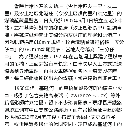
當時七堵地區的友蚋庄（今七堵區友一里、友二
里）及汐止地區北港庄（今汐止區烘內里和拱北里）的
煤礦蘊藏量豐富，日人乃於1902年6月1日設立五堵火車
站，並在基隆河對岸的鄉長厝（汐止區鄉長里）設調車
場，將鐵道延伸南北支線分向友蚋庄的鹿寮和北港庄。
因為軌距採用610mm規格，較台灣糖業鐵道俗稱「五分
仔車」的762mm軌距更窄，當地人俗稱為「三分仔
車」。為了運煤出去，1925年在基隆河上興建了運煤專
用的吊橋，上面鋪設台車軌道，由車伕以人工方式運送
煤礦到五堵車站，再由火車轉運到各地。煤業興盛時
期，每日經此橋輸送出去的煤礦，常高達數百輛台車。
1960年代，基隆河上的吊橋景觀及河畔的礦業小火
車，吸引了包含美籍高樂瑞（Lawrence E. Cox）等外
籍攝影師前來拍攝，留下不少珍貴影像。現鄉長厝鐵路
遺跡左側有中山高速公路經過，而在吊橋原址重建的鄉
長厝橋2023年2月完工後，布置了舊礦區文史資料展
示，提供民眾多樣化的休閒空間，現已成為基隆河上的