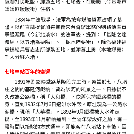
返腳打尖吃飯，經過五堵、七堵後，在暖暖（今基隆市
暖暖區暖暖街）住宿。
1884年中法戰爭，法軍為搶奪煤礦資源占領了基
隆。以前直隸提督加巡撫銜來台督辦軍務的劉銘傳率軍
擊退滬尾（今新北淡水）的法軍後，提到：「基隆之達
滬尾，以五堵為要隘」、「扼水陸要衝」。除派福建福
寧鎮總兵曹志忠所部紮五堵，並添募土勇（本地鄉勇）
千人分駐六堵。
七堵車站百年的變遷
1891年劉銘傳鐵路基隆段完工時，架設於七、八堵
庄之間的基隆河鐵橋，曾為該河的風景之一。日據後不
久改為公路橋，稱「大和橋」，依舊保持鐵路橋的橋
身，直到1932年7月6日遭洪水沖毀。原址現為一公路水
泥橋，現稱「大華橋」。1892年9月鐵橋被大水沖走
後，至1893年11月新橋運到，至隔年架設好之前，有一
段時間以接駁的方式通車，即旅客在八堵站下車後，至
八堵橋架設原址旁，走臨時搭建的便橋，到對岸換往基