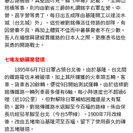
基公路通過，其堅固可見。據《申報》記載：「至開山
搭橋等事，則均由劉省三爵帥札調銘字右軍左營、中
營，昌字營等勇丁，每日出五成隊由基隆開工以達淡水
城（台北城）外」。這些被劉銘傳派往修路的部隊，有
因營養不良，再加上體質不佳而中暑暴斃者不在少數。
吾人在緬懷興建縱貫鐵路的日本人之際，更應憑弔這些
英勇的開路戰士。
七堵友蚋礦業發達
1895年6月7日日軍占領台北後，由於基隆、台北間
的鐵路電信未被破壞，加上其所擄獲的火車頭五輛，客
車、貨車各20餘輛，便從9日開始測試運轉。由於這條劉
銘傳鐵路一輛列車最多僅有6軸，每小時速度也不超過6
哩（近10公里），但對解除日軍補給困難還是大有幫
助。當時，劉銘傳鐵路水返腳至今百福的路線，係由保
長坑經茄苳腳至台北（今台5甲線）。1900年7月改線
後，改由五堵南沿基隆河至百福，留下了使用最久的磚
造五堵隧道。