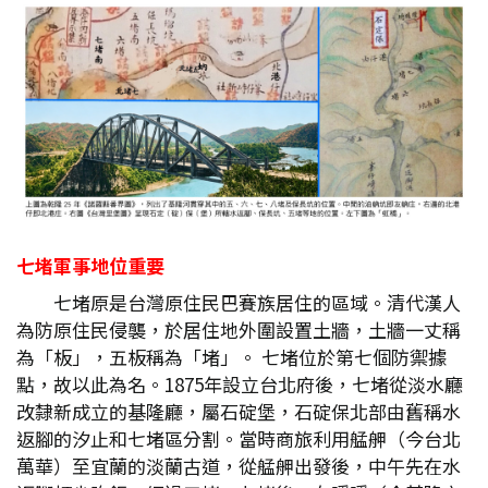
七堵軍事地位重要
七堵原是台灣原住民巴賽族居住的區域。清代漢人
為防原住民侵襲，於居住地外圍設置土牆，土牆一丈稱
為「板」，五板稱為「堵」。 七堵位於第七個防禦據
點，故以此為名。1875年設立台北府後，七堵從淡水廳
改隸新成立的基隆廳，屬石碇堡，石碇保北部由舊稱水
返腳的汐止和七堵區分割。當時商旅利用艋舺（今台北
萬華）至宜蘭的淡蘭古道，從艋舺出發後，中午先在水