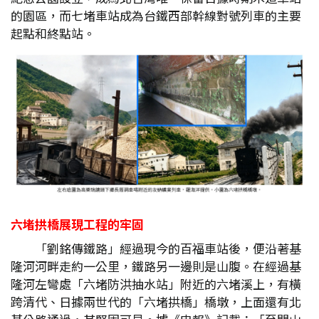
的園區，而七堵車站成為台鐵西部幹線對號列車的主要
起點和終點站。
六堵拱橋展現工程的牢固
「劉銘傳鐵路」經過現今的百福車站後，便沿著基
隆河河畔走約一公里，鐵路另一邊則是山腹。在經過基
隆河左彎處「六堵防洪抽水站」附近的六堵溪上，有橫
跨清代、日據兩世代的「六堵拱橋」橋墩，上面還有北