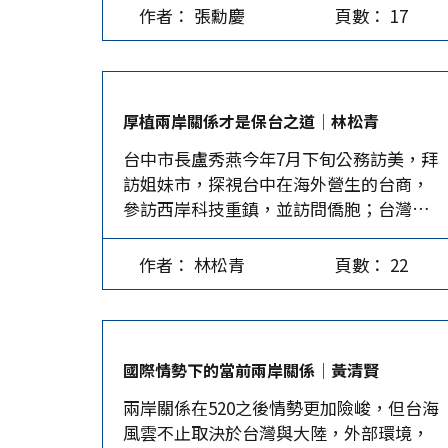
從重量刑。這一件有關陳在台南市府任職
午，民眾黨舉行政治獻金說明記者會。陳
作者： 張勳慶
頁數： 17
新聞處長和民政局長時的貪腐和喝花酒
智菡指出，競選總部財務部委託端木正會
案，台南地檢十多年前就已簽結，高檢去
計師進行登載工作，對方稱時間來不及，
年也說此案沒有問題，為什麼會在此刻爆
因此有很多項目漏報，在未與競選總部任
發，令人疑竇。 行政院長卓榮泰表示要官
何人商量下擅自把金額調節成9筆申報。
厚植兩岸關係才是保台之道│林松青
員避開飲宴，連國民黨立委謝龍介都為此
民眾黨因應策略有三 第一，將所有問題歸
台中市長盧秀燕今年7月下旬公務訪美，拜
稱讚賴清德打貪有成。但此案目的真的在
在會計師端木正身上：民眾黨強調所有競
訪姐妹市，探視台中在海外營生的台商，
打貪嗎？ 首先，此案和賴清德任職台南市
選經費、帳務、報帳都「外包」給了端木
參訪西岸科技重鎮，並訪問僑胞；台灣媒
長期間用人有關。今年3月，監察院以2票
正，競選總部不知情、也未參與競選經費
體臆測她此行，是備戰2028總統大選。8月
同意、11票不同意，彈劾陳宗彥案不成
事宜，柯文哲本人更是完全不知情。 第
15日晚間，國民黨主席朱立倫也帶了海外
立，引發輿情怒火，國民黨把那11位監委
二，絕對不能延燒到柯文哲本人：除了把
作者： 林松青
頁數： 22
部主任陳以信、組織發展委員會主委許宇
列入死當黑名單。而主動調查此案的監委
端木正作為斷點外，民眾黨還可能會設計
甄訪問美國。 參選總統者都去美國面試 難
王美玉直言，南檢偵辦此案的方式，給監
很多「防火牆」，也就是說，如果端木正
道有意參選總統者，爭取與美國議員講幾
委造成困擾。 賴清德把鄭文燦押入牢房
扛不住，就得有其他人出面扛責，但無論
句場面話，或接觸一、二名官員，回台後
後，對陳案重啟調查的南檢此刻把案情全
如何，就是不能燒到柯文哲及其家人。…
國際情勢下的當前兩岸關係│黃清賢
即能告訴選民得到美方肯定了？難道他們
都露，證明先前監委不通過彈劾可能有高
兩岸關係在520之後情勢更加險峻，但台海
真以為依靠美國，就能保持台海現狀，或
度政治考量，甚至是揣摩上意。今日大翻
風雲不止取決於台灣與大陸，外部環境，
以為做好對美關係就能保台？ 李登輝從執
車，造成監委信譽不保，也可能會有人要