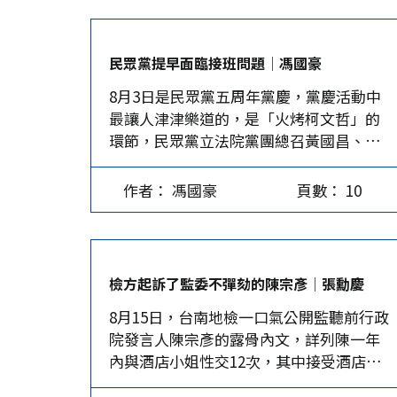
將改變台灣的政治格局。近期則因其吸走
了眾人目光，造成無人檢討賴當局百日的
成績單、無人關心正在憲法法庭審理的國
民眾黨提早面臨接班問題│馮國豪
會改革釋憲案、沒人在意2025年國防預算
8月3日是民眾黨五周年黨慶，黨慶活動中
高達6,470億元，占GDP的2.45%，更少有
最讓人津津樂道的，是「火烤柯文哲」的
人注意到兩岸關係益發兵凶戰危。 前美國
環節，民眾黨立法院黨團總召黃國昌、黨
駐聯合國大使海莉(Nikki Haley)近期受邀
團主任陳智菡在台上，你一言、我一語地
來台演講，24日主動召開記者會指出，聯
「吐槽」柯文哲，沒想到，「火烤柯文
合國第2758號決議不涉及台灣的地位，
作者： 馮國豪
頁數： 10
哲」很快就成真了。 三天後的8月6日，遭
「美國應積極施壓，為台灣爭取觀察員地
民眾黨開除黨籍的前幕僚吳靜怡，在柯文
位」。該決議通過至今已有53年歷史，美
哲生日當天爆料，柯的競選經費透過多筆
國一直到去年在國會推動「台灣國際團結
授權方式流向「木可公關公司」。承辦去
法案」」(Taiwan International
檢方起訴了監委不彈劾的陳宗彥│張勳慶
年柯文哲總統大選2場造勢活動的「時樂股
Solidarity…
8月15日，台南地檢一口氣公開監聽前行政
份有限公司」、「尼奧創意行銷有限公
院發言人陳宗彥的露骨內文，詳列陳一年
司」負責人戴利玲，9日發出聲明強調，柯
內與酒店小姐性交12次，其中接受酒店業
文哲在帳目上所列的三筆款項並不存在，
者性招待2次，除對陳偵結起訴外，還要求
且公司從未開具過相關發票。8月12日下