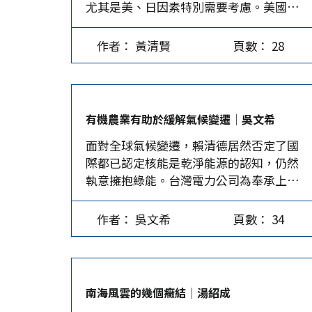
尤其是美、日因素特別需要考慮。美國即
意直選開始就花錢向美國疏通，終於1995
求彈劾那11位投不同意票的監委。這也證
將在11月舉行總統大選，日本也將在9月改
年6月訪美，並去康乃爾大學演講；大陸於
實了檢查體系政治辦案，更顯示賴清德為
組內閣，國際產業情勢瞬息萬變，這些都
當年7月發動軍演威嚇；1996年3月台灣大
了替自己漂白，拉了個人來當替死鬼。 陳
作者： 黃清賢
頁數： 28
將考驗著台灣政治人物是否能處理好兩岸
選投票前，大陸解放軍向台灣南、北海域
宗彥進不了公門後，外傳有企業請他去當
關係的能力。 中美角力下的產業鏈選擇 美
射飛彈；美國派兩艘航母戰鬥群東來助李
門神，今日南檢把陳宗彥用特權玩女人的
國民主、共和兩黨一向針鋒相對，但採取
登輝，結果他高票當選。此後歷屆直選總
「華根初上」過程寫得一清二楚，就是要
強硬的對華政策卻是兩黨少有的共識。無
統都以美國為助力，媒體謔稱參選人赴美
他一槍弊命。這種鬥爭手段不能簡單下定
有機農業有助於緩解氣候變遷│吳文希
論是賀錦麗或川普勝出，美國對中的脫
像「接受面試」。 陳水扁選總統前未赴美
論是賴清德打貪腐有魄力，或用最高道德
面對全球氣候變遷，賴清德居然否定了國
鉤、斷鏈、去風險化的貿易戰、科技戰仍
面試，但任台北市長時曾訪美，並與拜登
標準治黨。瞧一瞧用國舅當資政，賴皮寮
際都已認定核能是乾淨能源的認知，仍然
會持續。 美國以「供應鏈安全」與「理念
（當年是民主黨參議員）會面。馬英九在
顯然依舊耍賴，當然也讓整個檢方得了東
執意擁抱綠能。台灣電力公司為奉承上
相近夥伴國家」為由，主導「友岸外
美國拿到博士學位，當台北市長後曾訪
廠汙名，法務部長成了總統的御用打手。
意，居然於7月24日颱風天宣布，風力發電
包」，造就了越南、印度、墨西哥等新興
美，美國朝野對他有一定的認識，成為總
…
已突破如同核三廠的發電容量，但難道台
市場崛起。但中美經貿關係綿密，不像冷
統候選人後也未赴美面試。蔡英文曾留學
作者： 吳文希
頁數： 34
灣一天到晚都在颳颱風嗎？若真是如此，
戰時期的美蘇關係幾乎沒有任何交集；在
美國，2011和2015年準備參選總統時兩次
又何需發展光電？ 台灣發展綠能不切實際
美國當前主導、重組的供應鏈中，中國大
訪美，爭取美方認同。2011年美方或許質
2025年4月30日「國土計畫法」即將正式
陸並沒有缺席。 近五年來，中國大陸對越
疑她穩定兩岸關係的能力，隔年大選她輸
上路，將加速光電業者搶地種電的規模及
南的出口額激增了72％，對墨西哥出口額
給馬英九。四年後，她在島內聲勢鵲起，
南海風雲的幾個癥結│湯紹成
力度。發展綠能不是不可行，但先決條件
更大幅成長155％，這顯示大陸製造商透過
再赴美時獲官方接待，順利當選。…