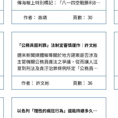
傳海報上特別標記：「八一四空戰勝利87
城市交流；惟若該縣市議會議員為藍營居
空」、「看五嶽三江，雄關要塞」及「我
周年」。沒料到，在這場反擊日本軍隊侵
多數，也會與地方議會進行往來互動交
們要用血汗永固中華魂」幾句，空軍軍人
略的勝利日，竟上演了一場極盡媚日的噁
流。 首先，滬台雙城論壇持續辦理，源自
唱起來，恐怕只是像小和尚念經吧。…
作者： 高靖
頁數： 30
心活動。 「空軍節」的由來 每年8月14日
「九二共識」及兩岸一家親的堅持。上
是「空軍節」，之所以選在這一天，是因
海、台北兩市輪流辦理，時任上海市市長
為1937年8月14-16日，日本軍隊出動了海
韓正與時任台北市市長郝龍斌密切協商推
軍木更津航空隊與鹿屋航空隊，對中國城
出，開始於馬英九主政後的2010年。後召
「公務員圖利罪」法制宜審慎運作│許文彬
市展開轟炸，我國空軍的第四大隊升空奮
開滬台雙城論壇，曾歷經國民黨、民眾黨
邇來新聞媒體報導關於地方建案是否涉及
勇抵抗日軍，打下了日本海軍九六式轟炸
主政，再回到國民黨主政，不因政黨輪替
主管機關公務員違法之爭議，從而讓人注
機。 從8月14日接連幾天，日本海軍出動
而改變。 歷經國民黨籍郝龍斌市長、民眾
意到刑法及貪汙治罪條例所定「公務員圖
各式飛機轟炸中國，而我空軍戰鬥機飛行
黨籍柯文哲市長及國民黨籍蔣萬安市長，
利罪」，其司法實務運作的寬嚴問題，值
員與日本海軍飛行員在空中決戰。日本海
雙城論壇能召開的關鍵因素在於國民黨堅
得深入探究，以期毋枉毋縱。 長時期以
軍飛行員不敵中國空軍飛行員的勇敢與不
持「九二共識」、反對台獨，而民眾黨主
作者： 許文彬
頁數： 36
來，公務員在行政作為的裁量範圍內，每
畏犧牲，原本日本海軍輕視中國空軍的戰
席柯文哲倡議「一五新觀點」及「兩岸一
因勇於任事而被以「圖利罪」偵辦的案
力，幾天戰鬥下來損失不少，趕忙調換較
家親」，從反面表述瞭解及尊重大陸當局
件；經過冗長審判程序，最後多以「無
新型的九六式艦上戰鬥機參戰。 國防部竟
對「九二共識」的堅持。 其次，雙城論壇
罪」定讞收場。然而其訴訟過程之身心折
演奏日本軍歌…
涉及議題相當廣泛，且非高度敏感政治議
以色列「理性的瘋狂行為」還能持續多久？│水秉和
磨、名譽損失，就不是「遲來的正義」所
題。郝龍斌主政期間，2010至2014年論壇