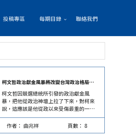
投稿專區
每期目錄
聯絡我們
柯文哲政治獻金風暴將改變台灣政治格局？│曲兆祥
柯文哲因競選總統所引發的政治獻金風
暴，把他從政治神壇上拉了下來，對柯來
說，這應該是他從政以來受傷最重的一個
風暴。姑且不論他在這些爭議事件中到底
有無政治責任，甚至法律責任，他十年來
作者： 曲兆祥
頁數： 8
辛苦經營、維持的清廉形象已然受到重