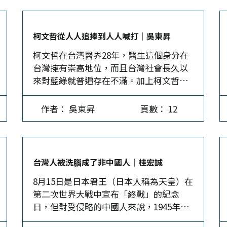
際，各種有關民眾黨與柯P那家人的疑慮、
弊案卻無日不爆。 說穿了，這些疑雲仍待
檢調司法機關確認審判，然而透過「影
柯文哲從人人追捧到人人喊打│吳東昇
射」大法傷害柯P人設，目的不僅在釣出更
柯文哲在台灣醫界28年，醫生這個身分在
多相關弊案，以求一刀斃命，目的還在損
台灣擁有崇高地位，而且台灣社會長久以
毀民眾對柯P的支持，更在牽制柯P的一舉
來對藍綠就普遍存在不滿。加上柯文哲面
一動，以利民進黨2026及2028賴清德連任
對媒體總是有問必答、金句連連、幽默風
之路的「儆柯」操作。 民進黨對在野黨動
趣，懂得利用網路行銷自己、搞政治人物
手 2018年夏天，時任行政院促進轉型正義
作者： 吳東昇
頁數： 12
網紅化、投年輕人所好，十年前柯文哲在
委員會（簡稱促轉會）副主委的張天欽，
這些有利因素下出道，第一次選舉就擊敗
在內部會議中發言偏離行政中立的錄音被
藍綠，成為42年來第一個無黨籍的台北市
媒體公布，以致促轉會被質疑涉嫌政治操
長，可以說，剛出道就達到個人聲望的巔
作而引發風波。錄音顯示，張天欽在8月24
台灣人被洗腦成了非中國人│桂宏誠
峰。 凡走過必留下痕跡 但柯文哲終究抗拒
日內部會議提及「除垢」時，把矛頭指向
8月15日是日本君王（日本人稱為天皇）在
不了金錢的誘惑，今年1月大選後，就傳出
當時國民黨新北市長候選人侯友宜，稱
第二次世界大戰中宣布「終戰」的紀念
檢調在積極偵辦他牽涉圖利民間企業高達
「你看侯友宜，這個如果沒有操作，很可
日，但對受侵略的中國人來說，1945年的
百億的三大案。不過拖了半年，依舊沒有
惜」，要求該會研究員加班，也要找出各
這一天是日本君王要求日軍放下武器「投
被約談。面對弊案傳聞，柯文哲7月30日在
國類似侯友宜的案例，稱侯友宜「是轉型