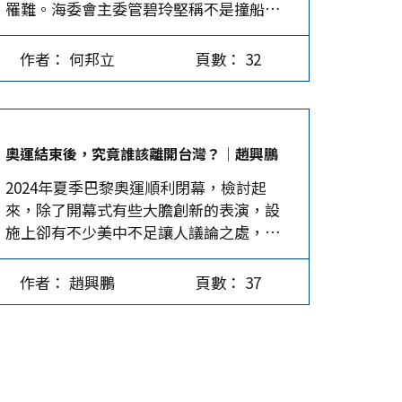
罹難。海委會主委管碧玲堅稱不是撞船，
量，仍在逐漸減弱中。其原因相當複雜，
等。從這些現象來看，民進黨經過蔡英文8
又提不出蒐錄影像證據，被國台辦發言人
已於本刊上期筆者文章〈對台統戰何以效
年執政，台灣的「文化工程」已盡歸其
痛批冷血、令人不恥。原本兩岸紅十字會
果不大〉中闡述。然而，由於台灣實施西
囊，要怎麼演就怎麼演。這些集中轟炸的
作者： 何邦立
頁數： 32
即可以處理的意外事故，竟演變成兩岸重
方式民主制度，若要以「和統」解決兩岸
效應都是障眼法，都是民進黨運作的結
大政治事件。之後又發生數件漁船案，均
分裂，就必須讓支持統一的力量茁壯，讓
果，本質上則是認知戰。…
顯示民進黨政府無能。 214撞船事件終獲
統一成為台灣的主流民意，再透過統一談
解決 針對214撞船事件，陸方原先就提出
判來完成兩岸合併。 如何提升台灣內部支
奧運結束後，究竟誰該離開台灣？│趙興鵬
四大訴求：一真相、究責、道歉、賠償，
持統一的力量？由於台灣有美國撐腰力
2024年夏季巴黎奧運順利閉幕，檢討起
最後在人道優先、死者為大的考量下，雙
挺，而美國的軍事力量仍然在全球居首，
來，除了開幕式有些大膽創新的表演，設
方各退讓一步，達成協議。每人賠償金
所以，許多台灣民眾基本上有恃無恐，故
施上卻有不少美中不足讓人議論之處，例
（後改為慰問金）150萬元人民幣，由民間
無論是武嚇或全球圍堵台灣對外活動的空
如，打著環保噱頭，竟然讓運動員睡紙板
團體支付，讓罹難者家屬生活得到照顧；
間，都無法拘束台灣民眾往「挺統」的方
床、大熱天沒有冷氣，實在有點過頭。最
同時將海巡人員每天上香祭拜的兩具遺
向靠攏，卻只會引發更多「仇中」、「反
作者： 趙興鵬
頁數： 37
令人詬病的還是，這次對大陸游泳選手過
體、以及被撞的漁船一併交回大陸。7月30
中」的情緒，這是挺統力量下滑的極重要
分頻繁藥檢，以及對台灣林郁婷的性別檢
日，撞船事件幾近半年才算圓滿落幕！ 落
原因之一。…
查，這使得被西方壟斷的檢查機構，淪落
幕當晚，大陸國台辦發言人陳斌華回答記
成了干擾對手的骯髒戰術。 總結排行榜，
者「214撞船事件」時強調，此事的溝通與
雖然美國第一，但金牌數與中國大陸平分
兩岸協商談判無關，只有回到「九二共