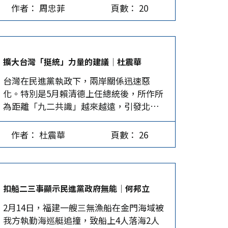
以「台獨自白」、「硬抗大陸」的方式開
外鬥，形象窳劣，拖垮國民黨氣勢，在
作者： 周忠菲
頁數： 20
啟執政。520後，民進黨當局的「政治正
2024大選曝露無遺，但依然把持權位，必
確」是如何運作的？民進黨與第三個四年
然已在許多看不見的角落激起不約而同的
執政這一個「歷史高光時刻」，將是怎樣
眾怒。 盧被形勢推到風口浪尖 7月5日，王
的關係？為什麼說，民進黨的大陸政策越
金平在路竹老家席開16桌宴請盧秀燕，席
擴大台灣「挺統」力量的建議│杜震華
來越具挑釁性？ 想藉強化內治提升支持率
間王明說「如果盧秀燕要選，會支持」，
台灣在民進黨執政下，兩岸關係迅速惡
賴清德是脆弱多數執政。其「新兩國論」
盧未敢表態。自此，多家媒體開始密切關
化。特別是5月賴清德上任總統後，所作所
導致兩岸關係比蔡英文時期更風高浪急。
注此議題，盧不斷被問及參選意願。不論
為距離「九二共識」越來越遠，引發北京
事實上，自蔡英文將中國大陸視為威脅，
盧最終是否參選，國民黨主席改選之戰顯
強烈反彈，大陸民間武統的聲浪高漲，武
民進黨不承認「九二共識」後，大陸就不
然已然開打。 國民黨2024敗選後，盧秀燕
嚇動作也顯著提高。 然而，兩岸開戰無論
與民進黨當局有任何官方來往。因此，賴
被各方預期為國民黨2028總統選戰的不二
作者： 杜震華
頁數： 26
結果如何，必然引發生命財產的重大損
清德在兩岸關係上，一方面是「破罐子破
人選。國民黨內有一種馬英九也贊同的說
失，北京也將因西方勢力強烈杯葛，付出
摔」，另一方面是繼續「親美抗中」，目
法，近兩次的敗選主要在於候選人不是黨
巨大政經代價，未來治理也將是個難題，
的是搶占時機，拉升支持率。 運作上，賴
主席，無法掌控全局，力量分散所導致，
甚至會拖緩中華民族偉大復興的進程。因
清德將焦點放在「民進黨內部肅貪」、陸
因此主張盧若想選2028，應該先拿下黨主
扣船二三事顯示民進黨政府無能│何邦立
此，北京政府迄今仍主張「和平統一」，
委會是否「開放兩岸民間旅遊」、蔡英文
席。…
2月14日，福建一艘三無漁船在金門海域被
此乃明智之舉。 和統需提升台灣挺統力量
論文門「即將被引爆」，以及檢調辦理民
我方執勤海巡艇追撞，致船上4人落海2人
只是，迄今為止，台灣內部支持統一的力
眾黨選舉經費案，導致柯文哲眾叛親離