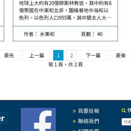
地球上大約有20億穆斯林教徒，其中約有6
能回復！ 根據有關統計，公務員被訴圖利
主題分別為加強合作、共同發展；深化雙
億聚居在中東和北非，圍繞著地中海和以
罪的「定罪率」，往往不超過五成。也就
城交流合作、實現雙城共同繁榮；創新發
色列。以色列人口955萬，其中猶太人大約
是說，有一半以上的被訴公務員最終被證
展，雙城共榮；城市未來發展的格局和亮
730萬，另有約200萬阿拉伯人（也是巴勒
明是無辜的。如此偵、審的泛濫，既侵犯
點；城市的改變。除2010年首屆簽署4項交
斯坦人，不過，擁有以色列公民身分，屬
了行政權的裁量分際，導致公務員「多做
流合作備忘錄和28個協定，每年皆簽署3至
作者： 水秉和
頁數： 40
於二等公民）。猶太人中有大約120萬屬於
多錯，少做少錯，不做不錯」的消極心
4項交流合作備忘錄。柯文哲主政期間2015
哈希米教徒，其中的男性就像西藏喇嘛一
態，也間接影響廣大民眾受公務員服務應
至2023年，論壇主題分別是：城市發展與
樣，一天到晚念經，不做事，也不當兵。
獲之正當權益。 貪污治罪條例第6條所定
青年自主創業；展現城市活力；健康城
最先
上一篇
1
2
下一篇
最後
也就是說，在全民皆兵的以色列，真正能
的公務員圖利罪，屬於法定本刑為5年以上
市；永續的城市、永續的發展；創新、合
第 1 頁，共 2 頁
拿起槍捍衛國家的人數相當有限。 以色列
的重罪，然其「犯罪構成要件」則甚為抽
作、未來；城市防疫交流與經濟合作；新
的土地面積相當小，只有20,770方公里，
象模糊，以致執法者可以羅織甚廣，公務
經濟、新發展；韌性、永續、人文。至於
不到台灣的三分之二，完全缺乏戰略縱
員動輒得咎。 近年來，立法機關雖數度修
蔣萬安主政時期，2023年論壇主題為新趨
深，其中將近一半是沙漠。相對而言，包
法，增列必須「明知違背法令」的主觀構
勢、新發展，簽署3項交流合作備忘錄，包
圍著以色列的阿拉伯國家的人口是它的80
成要件，並將此「法令」的範圍予以列舉
括減碳永續、會展產業及羽球運動。…
幾倍，面積是它的650倍。 以色列過去都
明確化，且以實際獲得利益為必要（學理
我要投稿
採速戰速決 簡言之，兩者之間的綜合實力
上稱為「結果犯」），期使犯罪構成要件
完全不成比例。儘管如此，以色列自1948
更加嚴謹，避免論罪浮濫致殃及無辜。…
聯絡我們
年建國以來，曾5次擊敗阿拉伯聯軍。由於
訂閱方案