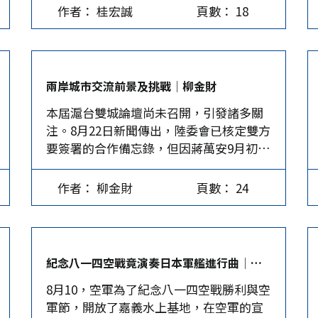
降」的日子。因此，被日本殖民統治50年
接受訪談時，還自信滿滿地說「對啦！有
正義最惡劣的例子」；並強調「我們本來
作者： 桂宏誠
頁數： 18
的台灣，其實是在這天重回中國的懷抱。
圖利，但哪個地方不合法呢？」因為柯文
是南廠，現在變西廠，後來升格變東
可是，台灣當局對這一個湔雪國恥的紀念
哲認為，被指稱有圖利嫌疑的京華城案，
廠」，並意圖和民進黨立委套招，影響侯
日完全無感。 「台軍」已無歷史傳承 8月
到現在為止都沒有查到金流，所以即使圖
友宜的選舉。最後張還補充說，「間接影
10日，空軍開放嘉義基地提供民眾參觀，
利私人企業也沒有不法。這樣的表態，讓
射殺傷力最強了」。 民進黨擅長以影射
兩岸城市交流前景及挑戰│柳金財
是為慶祝8月14日空軍節。而空軍節是為紀
不熟悉法律的支持者鬆了一口氣、相信柯
法，連串掌握媒體的力量，不斷以影射殺
本屆滬台雙城論壇尚未召開，引發諸多關
念1937年的這一天，中國空軍首次迎擊來
文哲的清白。 就在各界懷疑究竟這把火會
傷其競爭對手，2020、2024陸續針對韓國
注。8月22日新聞傳出，陸委會已核定雙方
犯的日本戰機，並得到輝煌勝果。然而，
不會燒到柯文哲身上時，因大選期間合作
瑜、侯友宜進行諸多不實報導與追殺，事
要簽署的合作備忘錄，但因蔣萬安9月初要
嘉義空軍基地當日在三軍儀隊進行表演
廠商不認假帳，讓柯再度成為弊案焦點。
後法院又以政治人物需受社會公評為由，
訪美，論壇時間會延至9月中下旬之後。至
時，樂隊演奏的卻是日本海上自衛隊的
這次不僅扯出假發票，連帶爆發疑似政治
協助加害者逃避責任。事過境遷後如船過
於上海會派誰率團來台，蔣萬安去年赴上
《軍艦進行曲》。 國防部長顧立雄雖是一
獻金的洗錢風波，這才讓外界知道，原來
水無痕，連提都沒有人再提了。…
作者： 柳金財
頁數： 24
海出席論壇時，曾當面邀請上海市長龔
個「台獨頑固分子」，但國防部示範樂隊
在選戰期間不斷哭窮，要求支持者捐款、
正，不過，受到賴清德上任後兩岸氛圍急
演奏日本海軍侵略中國時所唱的曲子，未
最後募得超過4億政治獻金的民眾黨，多項
凍，維持在副市長層級機會較大。 大陸方
必只是為投長官之所好。因為，國軍多年
重大開銷都比市場行情高出十倍以上。 是
面希望要強化兩岸城市交流，理論上與藍
來在「去中國化」、「台獨史觀」的教育
識人不明、用人不當？…
紀念八一四空戰竟演奏日本軍艦進行曲│高靖
白執政縣市政府交流應較無問題，與民進
薰陶下，早已變質為「台軍」。 因此，空
8月10，空軍為了紀念八一四空戰勝利與空
黨執政縣市進行城市交流，因無「九二共
軍軍歌裡的「俯瞰太平洋濱」，或許尚能
軍節，開放了嘉義水上基地，在空軍的宣
識」作為政治前提，民共間較不可能進行
讓飛行員產生共鳴，但「遨遊崑崙上