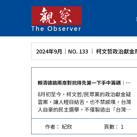
2024年9月｜NO. 133 │ 柯文哲政
賴清德搞兩岸對抗得先算一下手中籌碼│紀欣
8月初至今，柯文哲/民眾黨的政治獻金疑
雲案，讓人瞠目結舌，也不禁感嘆，台灣
人自豪的民主選舉，不僅製造出「台灣民
選獨裁」，原來還是一門賺大錢的生意。
長遠來看，該案影響所及絕非一人一黨的
作者： 紀欣
頁數： 1
政治前途，而是台灣政黨惡鬥的開始，更