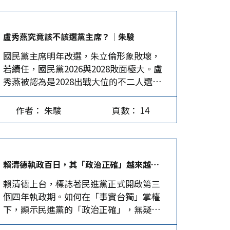
創。 網路社群上有一位大學生柯粉，在留
言裡寫道：「我一直以為我是一株小草，
現在才知道我是韭菜。」這話酸到爆表，
盧秀燕究竟該不該選黨主席？│朱駿
但也道出很多小草們的心聲。 柯P成功的
國民黨主席明年改選，朱立倫形象敗壞，
主客觀條件 客觀地說，柯文哲以一己之力
若續任，國民黨2026與2028敗面極大。盧
創造出兩任台北市長，一場總統大選創下
秀燕被認為是2028出戰大位的不二人選，
300多萬票的成績，確實不容易。即使柯不
但性格作風與侯友宜頗有類似之處，難以
是紀錄保持者，因2000年無黨籍宋楚瑜所
改革沉疴纏身的國民黨。國民黨必須透過
得選票還高出他一截，但能有這樣的成
作者： 朱駿
頁數： 14
選舉，讓形象清新、有理想性與批判能
績，在台灣政壇絕對是少有的。 柯文哲憑
力、願意改革、沒地方派系包袱的50歲上
什麼以一介政治門外漢創下如此成績，本
下新生代當主席，改頭換面，才有振衰起
文不多做分析，但總括來說，有其主客觀
敝的機會。 國民黨總統大選連三敗，最近
條件的配合。柯P的人格特質，不修飾的言
賴清德執政百日，其「政治正確」越來越挑釁│周忠菲
兩敗是在民進黨完全執政出現荒唐敗政與
詞風格、卡通模式的無厘頭作派，在在吸
賴清德上台，標誌著民進黨正式開啟第三
貪腐的情況下，黨內竟還出現實質分裂所
引了年輕網路族群的喜愛，這些主觀特質
個四年執政期。如何在「事實台獨」掌權
致。國民黨是主席一言堂的政黨，首先要
讓他成為網路寵兒，始終維持在「台灣政
下，顯示民進黨的「政治正確」，無疑是
負責任的當然是黨主席。朱立倫自2016年
治人物支持度」調查的前十名，而且時間
賴清德及其團隊追求的核心目標。 賴清德
以來已經搞壞兩次大選，酷愛內鬥，拙於
長達十年（2014-2024）之久。…