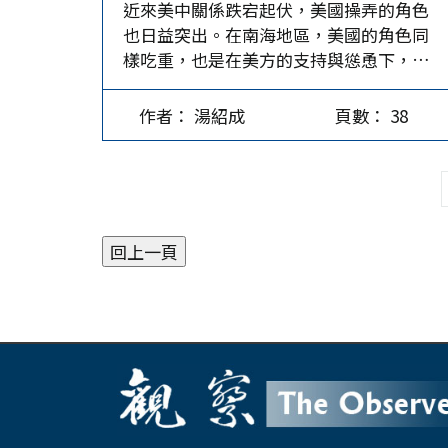
近來美中關係跌宕起伏，美國操弄的角色
是要有適合的自然條件，如不適宜耕種的
生產據點外移、出口轉向等方式，迅速因
也日益突出。在南海地區，美國的角色同
土地面積寬廣、地熱資源源源不斷、風
應了新市場的變化；以Apple為例，越南
樣吃重，也是在美方的支持與慫恿下，菲
力、生質能源、日照及水資源充沛等地理
供應商約有半數是陸籍企業。…
律賓不斷地在南海滋事，日前中方海警艦
條件。若政府蠻幹就可能破壞生態環境，
艇成功地阻止了菲方對仁愛礁的補給任
影響經濟發展及社區的生活品質。蔡英文
作者： 湯紹成
頁數： 38
務。越南也蠢蠢欲動，但其領導人日前訪
當政時說，2025年綠能的電容量將達
中，仍有意息事寧人。 中菲關係有幾次轉
20%，但2023年底才達到9.9%，蔡政府8
折 菲律賓曾是美國的殖民地，1951年8月
年花了243.2億的綠能建設經費，才呈現這
美菲簽訂聯防條約，雙邊關係緊密。1999
麼一點成績，企望2025年可達標豈非癡人
年菲方派遣了快退役的「馬德雷山號」登
說夢？ 賴清德仍堅持非核家園，因此台灣
陸艦(Sierra Madre)故意「坐灘」仁愛暗
的二氧化碳排放量始終無法降低。《遠
礁。在前總統杜特蒂(Rodrigo Duterte)的
見》7月底公布民調，有84%的民眾認為頻
6年(2018-2022)任內，北京與馬尼拉關係
繁跳電就是缺電現象，而非郭智輝所說
尚好，當時中國海警允許菲方繼續向馬德
「跳電和缺電不是同一回事」；對賴政府
雷山號上的人員運送補給，但當兩國關係
能源政策不滿意者有73%，滿意者僅
惡化後，中方就封鎖了補給船建材的運輸
15%。賴政府必須正視台灣因缺電又拒絕
路徑。…
核能所滋生的居高不下的溫室氣體排放問
題。 全球最近氣候變遷實況…