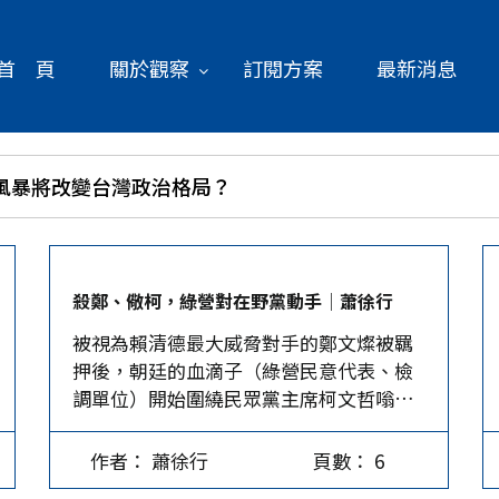
首 頁
關於觀察
訂閱方案
最新消息
治獻金風暴將改變台灣政治格局？
殺鄭、儆柯，綠營對在野黨動手│蕭徐行
被視為賴清德最大威脅對手的鄭文燦被羈
押後，朝廷的血滴子（綠營民意代表、檢
調單位）開始圍繞民眾黨主席柯文哲嗡嗡
作響，賴清德雖疾呼打詐、反黑、肅貪不
得不然，必須進行到底；但在司法檢調還
作者： 蕭徐行
頁數： 6
在針對柯文哲相關作為進行蒐集調查之