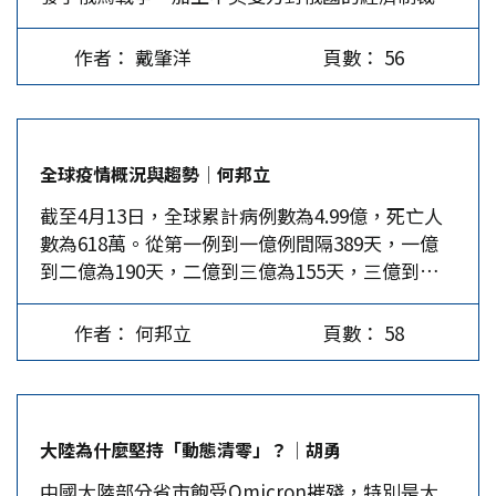
生歧見，使得未來双方經濟關係更加撲朔迷離。雖
為強勢貨幣；至於其他不具備四大強勢功能的國家
然拜登總統表示，在中國沒有落實第一階段貿易協
級貨幣，包括盧布(Ruble)在內，都屬於弱勢貨
作者： 戴肇洋
頁數： 56
議承諾前，無意鬆綁對中進口產品加徵關稅，但在
幣。 不意此次普丁竟讓盧布從弱勢貨幣躍升為
此之前，美國貿易署(USTR)代表戴琪曾指出，將
「世界交易貨幣」的準關鍵性貨幣。這應該是拜登
會重新檢視加徵關稅的作法。 美今年3月下旬，戴
壓根兒始料未及的。 歐美西方以為，只要將俄羅
琪在出席眾議院「歲入委員會」和參議院「金融委
斯的銀行排除在全球銀行參與的SWIFT平台系統之
全球疫情概況與趨勢│何邦立
員會」的聽證會時表示，下一階段對中經濟戰略核
外，就可讓俄羅斯對外經濟交易關係難以再繼續使
截至4月13日，全球累計病例數為4.99億，死亡人
心，除了檢視中國如何落實第一階段貿易協議承諾
用「國際主要交易貨幣」的美元和歐元，與所有外
數為618萬。從第一例到一億例間隔389天，一億
之外，是在要求中方遵循公平貿易行為，藉此重新
國進行貿易結算，也藉此讓俄羅斯無法再進行海外
到二億為190天，二億到三億為155天，三億到四
校正美中貿易關係。此外，戴琪更進一步建議，美
匯款等交易。…
億快到33天，四億到五億為64天。目前全球每周發
國應該從事「戰略性投資」，提高戰略性產業競爭
病率連續第三周下降，較前一周下降達23%；全球
優勢，以捍衛本身的經濟利益，以及加強與盟友之
作者： 何邦立
頁數： 58
每周死亡率趨勢連續第二周下降，下降率達17%。
間的合作，促使產業供應體系更具韌性，避免受到
全球疫苗接種概況 截至4月5日，世衛組織(WHO)
中國不公經濟行為所帶來的負面衝擊。 美對中經
報告全球累計接種疫苗113億劑，其中50.6億人、
濟戰略收效甚微 從戴琪的論述觀察，似乎意味著
占65%的全球人口至少接種了1劑，45.4億人、占
美國或將調整對中的經濟戰略；如果深入分析可以
大陸為什麼堅持「動態清零」？│胡勇
58%全球人口完全接種了疫苗。 美國的新冠累計
發現，其調整何嘗不是代表美國長期以來對中經濟
中國大陸部分省市飽受Omicron摧殘，特別是大
病例為8,030萬例，死亡為98.4萬人。4月的前7
戰略受到嚴重挫敗。這或許可以臆測，戴琪從此一