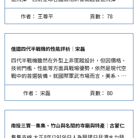
僅有俄羅斯和中國有實際產品問世。美國亦曾多次
航，創造了大國崛起中制海權與商業貿易行為之先
其立祠公祭，以凝聚早已接受鄭氏信仰的民心，獲
試射相關產品，接連失敗，直到今年3月才成功。
例。 明太祖有「永不擴張領土」的家訓，明成祖
得清廷支持，是為「開山王廟」。日本占領台灣
作者： 王尊平
頁數： 78
限於篇幅，本文僅介紹俄製匕首飛彈、鋯石飛彈、
的鄭和艦隊所到之處，不搞帝國主義、殖民主義，
後，不願違逆民意，將該廟改建成日本社殿建築，
Kh-32反艦飛彈等產品。 匕首(Kinzhal)高超音速
甚至最後封閉海疆，導致航海商人和漁民民不聊
並改稱「開山神社」。接著總督府大力宣傳鄭成功
飛彈 高超音速飛彈就是飛行速度超過每小時6,174
生。明末的海盜、倭寇其實一半以上是沿海的漁
母親為日本人，並鼓吹其行徑與日本武士道相符，
公里(約3,836英里)，也就是超過5馬赫。高速飛行
民、農民及商販，他們的海洋知識和航海技術是中
容許祭祀，因此全台當時有50多個相關廟宇及神
俄國四代半戰機的性能評析│宋磊
下，敵方若發現飛彈來襲，也僅有極短時間攔截。
華民族的遺產。…
社。…
四代半戰機雖然在外型上非匿蹤設計，但因價格、
雖然洲際導彈(ICBM)的分導彈頭在重返大氣層時，
技術門檻、性能等方面具戰場優勢，依然是現代空
其速度就超過5馬赫，但其機動性有限，僅能採取
戰中的首選裝備。就國際軍武市場而言，美系、歐
變軌來躲避防空系統攔截。相較之下，匕首這類高
系的戰機占據全球超過一半的市場，相對的，俄系
超音速飛彈可在大氣層內機動飛行，而現役防空系
戰機的市場較小，但即使如此，俄系戰機在發展、
統均無法攔截。不過，高超音速飛彈在大氣層內飛
作者： 宋磊
頁數： 80
性能上仍舊不能小覷。 四代半戰機定義 戰機問世
行時，和空氣摩擦產生高熱和帶電離子等現象，均
後徹底改變了現代戰場的樣貌，從傳統的地面、水
會影響彈體結構和通訊性能。因此，這類新型武器
面延伸到空中，基於現代戰機普遍具有速度、航電
的設計製造技術更為複雜。 目前，高超音速飛彈
系統優勢，空權早已成為各國所關注的軍事理論，
分為二種：(1)高超音速滑翔飛行器(HGV)。HGV發
南投三寶─集集、竹山與名間的寺廟與特產│古蒙仁
而要付諸行動就必須建立一支空軍部隊。 按照目
射到太空後，採取類似洲際導彈(ICBM)的分導彈頭
集集支線 大正8年(1919)日人為興建日月潭水力發
前學理的定義，四代半戰機理論上是由現有的四代
重返大氣層模式，進行打水漂式的高超音速滑翔