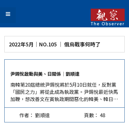
2022年5月｜NO.105 │ 俄烏戰事何時了
尹錫悅啟動與美、日關係│劉順達
南韓第20屆總統尹錫悅將於5月10日就任，反對黨
「國民之力」將從此成為執政黨。尹錫悅最近快馬
加鞭，想改善文在寅執政期間惡化的韓美、韓日關
係。由此可窺見今後東北亞局勢的可能變化。 尹
錫悅於4月2日至7日派遣「韓美政策協商代表團」
作者： 劉順達
頁數： 48
訪問華盛頓之後，又於4月23日至28日派出「韓日
政策協商代表團」赴東京訪問，他顯然要加強與