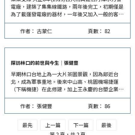
電廠，建築了集集線鐵路，兩年後完工，初期僅是
戰機，經由性能提升而來，雖然在外型上仍與多數
(8-10馬赫)，欺騙敵方防空雷達並接近目標攻擊，
為了載運發電廠的器材，一年後又加入一般的客貨
戰機一致，但因戰機主動相位陣列雷達能取代傳統
如中國的東風17型(DF-17)和俄羅斯的鋯石飛彈。
運業務，從此展開了集集線鐵路輝煌的一頁。 集
的機械式掃描雷達，在偵蒐、掃描、複雜的環境下
(2)高超音速巡弋飛彈(HCM)。HCM航速不如HGV
集支線鐵路的起點是彰化縣的二水鄉，沿著濁水溪
更能勝任戰場，加上價格普遍低於五代戰機，故成
快，但仍可在大氣層內以高超音速(5馬赫)飛行；
作者： 古蒙仁
頁數： 82
中游的谷地，蜿蜒在南投縣西境純樸而美麗的鄉
為現代各國空軍建軍的首選之一。 俄國SU-30、
末端，以低空高速突襲地面目標，讓敵人無法偵測
間，途經源泉、濁水、龍泉、集集、水里而達終點
SU-34…
攔截。 匕首飛彈屬於高超音速巡弋飛彈(HCM)，
站車埕，共6站，長度約30公里。 沿途盡是翠綠的
可由圖-22型(Tu-22)超音速轟炸機、米格31型
水田和香蕉園，有一段路還與著名的綠色隧道平
(MiG-31)戰轟機攜帶，在空中發射並加速，末端以
探訪林口的前世與今生│張健豐
行，二者相互依傍。右邊是濁水溪壯闊的河床，左
5馬赫以上航速攻擊地面目標。有專家宣稱，匕首
早期林口台地上為一大片茶園景觀，因為鄰近台
邊是八卦山脈的尾稜，風光秀麗，鄉土情濃，確是
飛彈是由地面車載的9K720伊斯坎德爾戰術彈道飛
北，成為軍事重地。後來中山高、桃園機場捷運
美不勝收。不管時代如何改變，永遠不乏熱情的鐵
彈改造而來。俄烏戰爭時，俄軍曾發射2枚匕首飛
（下稱機捷）在此修建，加上王永慶的台塑企業進
道迷和浪漫的年輕男女在這兒逐夢。 集集線鐵路
彈攻擊烏軍的武器倉庫，但有專家質疑該目標為穀
駐，建立石化和醫療王國。林口不但成為媒體和影
通車後，在貨物及人員的運輸上確是功不可沒，從
倉。…
視基地園區，也成為全台民眾移居的熱門市鎮。
而促進了沿線產業的勃興和地方的繁榮。那時公路
作者： 張健豐
頁數： 86
在春意盎然的3月，筆者造訪了舊稱「樹林口」的
尚不發達，貨物的進出都靠火車運送。早年最大宗
新北市林口區。以機場捷運A9林口站為標的，坐看
的貨品就是木材和香蕉，其他的農產品則有稻米、
最先
上一篇
下一篇
最後
該城鎮50年急遽的發展。從這裡可看到同屬林口台
水果、樟腦和蔗糖。沿線的集集、水里和車埕，就
地的桃園市龜山區，雖與林口隔著中山高速公路相
第 2 頁，共 2 頁
是拜鐵路運輸之盛而繁華一時。…