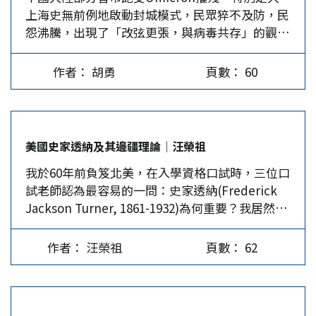
上海史無前例地啟動封城模式，民眾猝不及防，民
天，每日發病率近3萬例，略呈上升趨勢；死亡率
期間美國對中國實施的貿易戰、科技戰等兩個戰略
怨沸騰，出現了「改弦更張，與病毒共存」的觀
趨於平穩為454例。美國已累計接種了5.67億劑疫
進行評估分析認為，因收效甚微，而必須重新加以
點。但大陸高層沒有被部分輿論所裹挾，堅持「動
苗。過去兩周每日疫苗接種量顯著增加，從15.7萬
調整。 先從貿易戰來說，川普自2018年3月起對中
態清零不猶豫、不動搖」。這是為什麼呢？ 不能
人攀升至44.5萬人。此乃FDA授權第二劑mRNA加
掀起貿易爭端之後，不斷擴大對中國進口的產品加
作者： 胡勇
頁數： 60
低估Omicron的危害 「Omicron致死率已與流感
強劑量疫苗適用於某些人。…
徵關稅。不過，依據資料統計顯示，美國對中貿易
相當，截至4月17日，上海本輪疫情本土感染者30
逆差在2018年創下4,182億美元高峰後，2019年因
萬人，死亡案例只有3例，重症也寥寥無幾，足以
加徵關稅，減少進口中國產品，而縮小為3,456億
證明對Omicron風聲鶴唳是杞人憂天。」連日
美元，2020年因新冠疫情的影響，緊縮消費，而下
美國史家透納及其邊疆理論│汪榮祖
來，對大陸過度防疫的質疑不絕於耳。然而，上述
降至3,103億美元；但2021年隨著疫情緩和，增加
我於60年前負笈北美，在入學資格口試時，三位口
看法似是而非，顯然低估了Omicron的危害。 首
需求，再增加至3,553億美元，不但未見逐漸縮
試老師認為最容易的一問：史家透納(Frederick
先，Omicron變異株的致死性目前來看比Delta
小，反而重返擴大格局。然而，最關鍵的莫過於，
Jackson Turner, 1861-1932)為何重要？我居然答
弱，但仍不可等閒視之。大陸疾控中心流行病學首
在對中國進口的產品加徵關稅後，反而造成美國通
不上來。我在台大讀歷史本科時，雖選讀過張貴永
席專家吳尊友近期披露：有研究發現Omicron毒
膨壓力，不但生產者指數上揚，而且消費者物價指
教授的西洋史學史，但當時習自希臘、羅馬到近代
株流行期間造成的死亡總數，高於Delta毒株流行
數更是從去年4月的4.1%，逐月升高至今年3月的
作者： 汪榮祖
頁數： 62
歐洲，卻從未注意到美國史家。 美國史家雖於19
同期的死亡數。世衛組織4月發布的一份報告也顯
8.5%。因此，3月23日美國貿易代表署辦公室公
世紀仍多到德國取經，但已經人才輩出，而尤其看
示，Omicron導致新冠肺炎確診病例大幅增加，
布，重新豁免352項中國進口產品關稅，至2022年
重透納。透納平生著作偏少，僅完成兩本專書，依
出現了大量需要住院治療的病例。在一些國家，
12月31日止。此一作法，無疑是在扭轉川普認為加
然於1910年被選為地位崇高的美國歷史學會會長，
Omicron毒株導致的死亡人數與之前的峰值相
徵關稅可以改善貿易逆差的思維。…