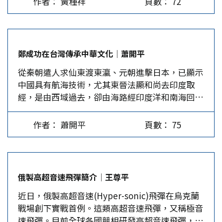
作者： 黃種祥
頁數： 72
說，不僅強化了他受命於天的形象，也為他早逝做
選讀》依時間順序分為八個主題：(1)女性意識覺
出解釋；但近年來，鄭成功的歷史貢獻，在台灣當
醒、(2)性別角色反思、(3)父權管轄的女體、(4)女
局的意識形態下已逐漸改變。 鄭成功在光復前的
性情慾和同女發聲、(5)婦運初心、(6)女性主義新
形象 台灣早期移民都是漢人，後來受到荷蘭人的
世界、(7)理論檢驗與重構、(8)策略選擇與行動，
鄭成功在台灣傳承中華文化│蕭開平
高壓統治，鄭成功來台趕走荷蘭人猶如久旱逢甘
為讀者介紹51篇重要文本，多面向勾畫出女性主義
從秦朝遣人求仙東渡東瀛、元朝進擊日本，已顯示
霖，加上明亡而由外族治天下，漢民族心有不甘，
的軌跡。 本書還收錄了許多重要的歷史文獻，例
中國具有航海技術，尤其東晉法顯和尚去印度取
此時鄭打著反清復明之旗號，在百姓眼中猶如正義
如美國「全國婦女組織(National…
經，是由西域過去，卻由海路經印度洋和南海回
之師。隨著時間的推進，鄭成功在台灣人的心裡就
來。唐朝時，中國瓷器已遠銷至南洋及阿拉伯地
是開台英雄，其個人及事蹟也逐漸神格化，多個傳
區。宋、元時期福建的刺桐港─泉州是世界第一大
說附會到他身上。 台灣歸順初期，朝廷為平復和
作者： 蕭開平
頁數： 75
港，超過義大利的熱那亞。鄭成功1661年來台，更
籠絡閩台民眾人心，康熙皇帝在贈與泉州三邑南安
是中國海權進步的展現。 中國有鄭和、林鳳海上
鄭氏祖墳的詞中提到：「朱成功明室遺臣，非吾亂
行 長期以來，制海權決定了大國的崛起。在鄭成
臣賊子。」清代統治台灣初期，曾想清除台島內的
功來台之前，中國歷史上就有鄭和下西洋、林鳳兩
反清復明思想，但民眾感念其開台之功，祭祀不
俄製高超音速飛彈簡介│王尊平
次海上之旅。 一、鄭和下西洋：明成祖1405年至
斷，康熙也頒給「忠臣」牌匾，認可他為明朝盡
近日，俄製高超音速(Hyper-sonic)飛彈在烏克蘭
1433年間的七次大規模遠洋航海，跨越了東亞地
忠。當然，官方史書中「逆賊」形象還是難以避
戰場創下實戰首例。這類高超音速飛彈，又稱極音
區、印度大陸、阿拉伯半島、以及東非各地，命鄭
免。 清末，台灣屢受日本窺伺，巡撫沈葆楨上奏
速飛彈。目前全球各國競相研發高超音速飛彈，但
和率領240多艘海船、27,400名船員的龐大船隊遠
聲明鄭成功是明代孤臣，絕非國朝亂賊，讓官方為