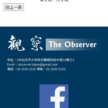
望，但龜山這一邊的一些商店也會冠上「林口店」
的名稱，加上長庚湖附近的林口長庚醫院、林口文
化花園夜市，可見林口廣義的範圍。1970年政府擬
訂林口特定區的開發，即為「大量提供優良的住宅
及工業發展用地，以供容納未來新增的都市人口居
住及工作之需要」，便進行了該新市鎮的開發。台
塑企業進駐、長庚醫院的興建、中山高林口交流道
的出現、工業區的闢建，皆帶動了林口地區的第一
波人口成長。 從文化一路、二路到近年機捷林口
站前，最晚開發的文化三路兩邊所蓋的高樓層建
地址：106台北市大安區信義路四段45號10樓之2
Email：
observer.taipei@gmail.com
築，過去五年，林口成為六都人口淨遷入率最高的
電話：02-2325-5101 傳真：02-2325-5102
行政區。由於此地6月到10月氣候比台北盆地涼爽
舒適等優越條件，吸引了眾多香港人來台定居，近
五年已達到數萬人。數間開張的港式飲茶餐廳，廣
東話此起彼落。筆者站在機捷林口站附近被規劃為
媒體基地園區的一大塊土地上，拿著古地圖對照，
發現這裡原來是茶園。當時林口台地散布著埤塘和
茶園，激起筆者探討它的前世。 重要的茶園栽培