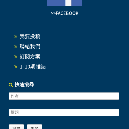
區 離機捷A9林口站約10分鐘單車路程的生津製茶
>>FACEBOOK
廠，位居林口區湖南里。成立於1988年，在地深耕
三代傳承。為讓茶園永續經營，從自產自銷的茶
農，轉型為觀光休閒體驗農場。在這裡可看到都市
我要投稿
的女孩子扮演採茶的姑娘，都會想到當年林口舉辦
女工採茶競技大會的盛況。…
聯絡我們
訂閱方案
1-10期雜誌
快速搜尋