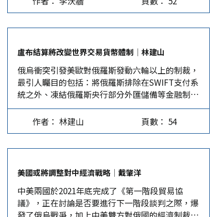
作者： 李沃牆
頁數： 52
即頒布行政命令，禁止俄羅斯參與任何涉及美元的
國，天然氣出口尤居世界第一，歐盟進口量逾四成
金融交易，也禁止美國或美國人直接或間接向俄國
皆來自俄國斯。為反制制裁，3月31日普丁宣布，
政府或任何在俄國的人出口、再出口、銷售或供應
美歐日等不友善的西方國家，從4月1日起購買天然
使用美元紙幣；更進一步撤銷俄國的最惠國待遇，
氣需用盧布。 日本從俄羅斯進口的能源，煤炭占
盧布結算將改變世界交易貨幣體制│林建山
即「永久正常貿易關係」(Permanent Normal
一成，石油5％、天然氣8％，依存度不算高，但仍
俄烏衝突引發美歐對俄羅斯發動六輪以上的制裁，
Trade…
是重要來源。煤炭無法一下子完全斷絕，可逐步減
最引人矚目的包括：將俄羅斯排除在SWIFT支付系
少進口，換從別處張羅及增加核能廠運轉。而其關
統之外、凍結俄羅斯央行部分外匯儲備等金融制
鍵是出在「薩哈林1、2號」、「北極…
裁；以及能源禁運制裁。美國想利用金融霸權地位
將美元「武器化」，意圖一舉打垮俄羅斯，不意普
作者： 林建山
頁數： 54
丁使出「反制裁」策略，非但削弱、甚至瓦解了美
國的霸權地位，還抬高了盧布的國際市場貨幣地
位。 盧布躍升世界交易貨幣 二戰後，布列敦森林
體制造就了70多年來美元是「世界流通貨幣」、
美國或將調整對中經濟戰略│戴肇洋
「世界交易貨幣」、「世界結算貨幣」、「世界儲
中美兩國於2021年底完成了《第一階段貿易協
備貨幣」的唯一強勢貨幣，另列在IMF一籃子的關
議》，正在討論是否要進行下一階段談判之際，爆
鍵貨幣，如歐元、英鎊、日圓、加拿大元、瑞士法
發了俄烏戰爭，加上中美雙方對俄國的經濟制裁產
郎及人民幣，都僅具備四大功能中的二或三項，稱