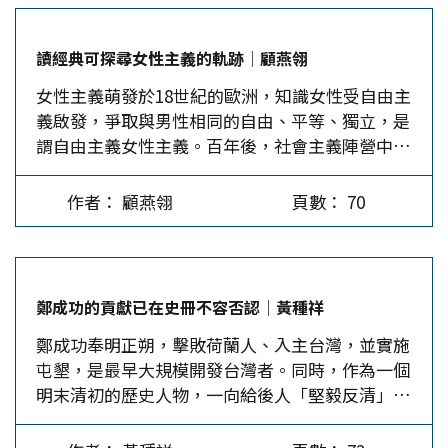
統治，犧牲了60萬同胞，我們稱6月17日為「恥政
紀念日」，至今仍未忘記此一國恥。 127年前，在
讀經典可探尋女性主義的軌跡│顧燕翎
北京會試的舉人康有為和梁啟超聽到台灣被割讓的
女性主義萌發於18世紀的歐洲，知識女性受自由主
消息後，集合了18省舉人千餘人「公車上書」，痛
義啟發，爭取與男性相同的自由、平等、獨立，是
陳「割地之事小，亡國之事大」；反對割地求和，
謂自由主義女性主義。百年後，社會主義陣營中的
主張變法圖強。 參加會試的台籍進士、舉人聯名
女性主義者力主以「合作的集體主義」，取代「自
上書都察院代奏：「今者聞朝廷割棄臺地以與倭
私的個人主義」，將女人從家務和個別家庭中解放
人，數千百萬生靈皆北向慟哭，閭巷婦孺莫不欲食
作者： 顧燕翎
頁數： 70
出來。20世紀末，年輕女性發現左派團體雖以民主
倭人之肉，各懷不共戴天之仇，誰肯甘心降敵！縱
平等為號召，但男性領導者仍歧視女性，乃自組團
使倭人脅以兵力，而全台赤子誓不與倭人俱生，勢
體挑戰父權，自稱激進女性主義。 從閱讀經典了
必勉強支持，至矢亡援絕、數千百萬生靈盡歸糜爛
解女性主義 女性主義理論彼此影響，並與外在的
而後已…以全台之地使之而陷，全台之民使之戰而
鄭成功的貢獻已在史冊不容否認│黃種祥
政治、經濟、社會環境互動，發展出多元的論點，
亡，…雖肝腦塗地而無所悔。」 譚嗣同痛斥清廷
鄭成功奉明正朔，擊敗荷蘭人、入主台灣，並實施
焦點從人與人的平等，延伸到社會公義，乃至人與
「一旦苟以自救」，將疆土「舉而贈之於人」，
屯墾，是最早大規模開發台灣者。同時，作為一個
萬物的共生，過程中有衝突，也有融合修正。從早
「其視華人之身家，曾弄具之不若」。…
明末清初的歷史人物，一向給後人「堅毅反清」、
期的憤怒、對父權規範的敵意，漸次轉變為尊重萬
「驅逐異族」與「恢復故土」的形象，台灣至少有
物、互相依存的現實，朝向既重視自由理性，也珍
一百多間廟宇祭祀他，而如劍潭、劍井等民間傳
惜情感和歸屬需求的方向發展。 《女性主義經典