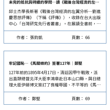
未完的抵抗與待續的學問─讀《戰後台灣經濟的左翼分析─劉進慶思想評傳》│張鈞凱
主要是因1893年美國歷史學會在芝加哥舉辦的年會
似，甚至更高。考慮到Omicron的超強傳播性、
邱士杰學長新著《戰後台灣經濟的左翼分析─劉進
上，他宣讀了一篇〈邊疆在美國歷史上的重要性〉
大陸龐大的人口基數，以及相對薄弱的醫療資源，
慶思想評傳》（下稱《評傳》），收錄在台大出版
(The…
決策層不可能對Omicron放任自流。更何況，誰
中心「台灣研究先行者叢書」。在展讀全書前，我
也不敢斷言，病毒會不會發生新的可怕的變異。
注意到，這套叢書前四冊涉及的對象，均是日本殖
其次，對全程接種疫苗的青壯年來說，Omicron
民統治時期不同學科的日籍台灣研究先驅，體現了
也許正在流感化，但對於接種率較低的廣大弱勢群
作者： 張鈞凱
頁數： 66
當代台灣學術史的自我認知，以及現代性起點的自
體來說，Omicron仍是重大威脅。要知道，大陸
我想像。或是叢書主編的有意安排，抑或是偶然，
人口超過14億，其中60歲以上人口達2.67億，少兒
接續的第五冊以出生於日殖時期、學術臻熟於1970
人口超過2.5億。一老一小兩大群體的免疫力相對
年代台灣「軸心時期」，且持馬克思經濟學立場的
較弱，一旦疫情出現規模性反彈，後果不堪設想。
牢記國恥—《馬關條約》簽署127年│鄭堅
劉進慶先生為傳主，反而凸顯了其「抵抗與學問」
上海又是一個老齡化程度很高的城市，截至2020年
127年前的1895年4月17日，清廷因甲午戰敗，派
之於台灣的重要性。 現象與本質 作為政治學的學
底，上海60歲以上的戶籍老年人口達533.49萬人。
出直隸總督北洋大臣李鴻章赴日本山口縣，與日總
徒，我在求學期間，接觸到解釋戰後台灣經濟發展
…
理大臣伊藤博文簽訂了喪權辱國、不平等的《馬關
的論述，莫過於「雁行理論」，以及由此延伸而來
條約》，將台灣割讓給日本，使台灣不幸淪為日本
的「亞洲四小龍」形象，儘管有別於純經濟學視
的殖民地。 同年6月17日，日本殖民者開始在台灣
角，而強調「把國家帶回來」(bringing the
作者： 鄭堅
頁數： 69
殖民統治，他們稱該日為「始政紀念日」。而我們
state…
的先輩在日據50年時期，不屈不撓地反抗日本殖民