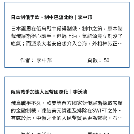
美、日的關係，企圖扭轉文在寅總統任內的「不正
常」外交。 堂堂的外交 牢牢的安保 尹錫悅提出的
日本制俄手軟、制中巴望北約│李中邦
施政目標第8條是「堂堂的外交…
日本亟思在俄烏戰中覓得制俄、制中之策，原本制
裁俄羅斯得心應手，但遇上油、氣能源竟立刻沒了
底氣；而派系大老安倍想介入台海，外相林芳正則
期待北約「亞太擴」。 在俄烏戰爭持續這段期
間，日本是西太平洋上藉機採取動作最多的國家，
作者： 李中邦
頁數： 50
頻頻制裁俄羅斯，大增國防預算、升高核武論。在
眾多政界人士中，仍舊想主導日本對外政策的前首
相安倍風頭很健，究其主旨，就是老套的要在駐日
美軍背後，製造台海衝突，給自衛隊切入的機會，
俄烏戰爭加速人民幣國際化│李沃牆
只是，他的政壇冤家林芳正外相，卻從北約全球化
俄烏戰爭不久，歐美等西方國家對俄羅斯採取嚴厲
中，看到另一條極為冒險、激進的制中捷徑。 日
的金融制裁，凍結美元資產及排除在SWIFT之外。
制裁俄國能源踢到鐵板 日本在金融、出口方面制
有感於此，中俄之間的人民幣貿易更為緊密，石油
裁俄羅斯是跟緊著美歐，既快又狠，但到了3月
人民幣及數位人民幣的發展亦獲得加速。 西方經
底，遇上涉及國家利益的能源，日本也跟眾多歐盟
濟制裁應引以為鑑 俄烏戰爭不久，美國總統拜登
國家一樣，馬上嘴硬手軟。俄羅斯是能源出口大