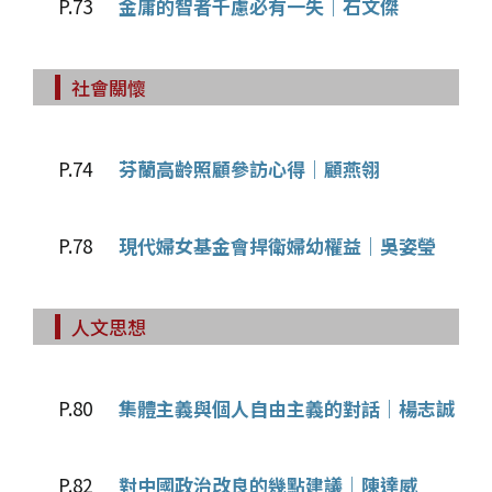
P.73
金庸的智者千慮必有一失｜石文傑
社會關懷
P.74
芬蘭高齡照顧參訪心得｜顧燕翎
P.78
現代婦女基金會捍衛婦幼權益｜吳姿瑩
人文思想
P.80
集體主義與個人自由主義的對話｜楊志誠
P.82
對中國政治改良的幾點建議｜陳達威