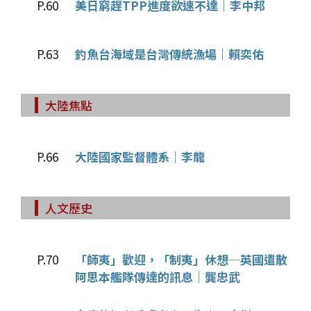
P.60
美日窮趕TPP進度欲速不達｜李中邦
P.63
釣魚台海域是台灣傳統漁場｜賴奕佑
大陸焦點
P.66
大陸國家監督體系｜李龍
人文歷史
P.70
「師夷」歡迎，「制夷」休想─英國遣散
阿思本艦隊傳達的訊息｜龔忠武