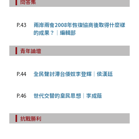
問答集
P.43
兩岸兩會2008年恢復協商後取得什麼樣
的成果？｜編輯部
青年論壇
P.44
全民聲討滯台倭奴李登輝｜侯漢廷
P.46
世代交替的皇民思想｜李成蔭
抗戰勝利