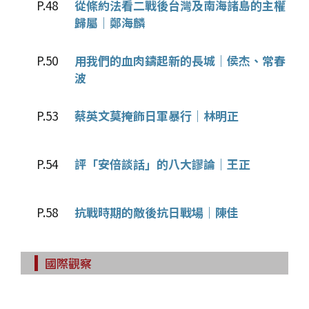
P.48
從條約法看二戰後台灣及南海諸島的主權
歸屬｜鄭海麟
P.50
用我們的血肉鑄起新的長城｜侯杰、常春
波
P.53
蔡英文莫掩飾日軍暴行｜林明正
P.54
評「安倍談話」的八大謬論｜王正
P.58
抗戰時期的敵後抗日戰場｜陳佳
國際觀察