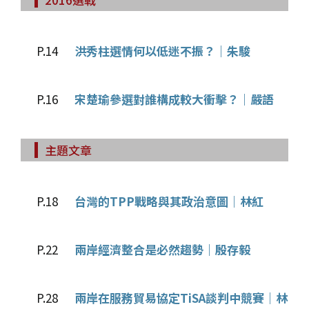
P.14
洪秀柱選情何以低迷不振？｜朱駿
P.16
宋楚瑜參選對誰構成較大衝擊？｜嚴語
主題文章
P.18
台灣的TPP戰略與其政治意圖｜林紅
P.22
兩岸經濟整合是必然趨勢｜殷存毅
P.28
兩岸在服務貿易協定TiSA談判中競賽｜林