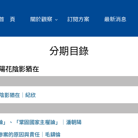
首 頁
關於觀察
訂閱方案
最新消息
分期目錄
 太陽花陰影猶在
花陰影猶在｜紀欣
論」、「鞏固國家主權論」｜潘朝陽
慘案的原因與責任｜毛鑄倫