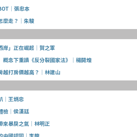
BOT｜張忠本
怎麼走？｜朱駿
西岸」正在崛起｜賀之軍
」概念下重讀《反分裂國家法》｜楊開煌
房越打房價越高？｜林建山
趴｜王炳忠
體檢｜侯漢廷
帶來暴戾之氣｜林明正
的中國認同｜李龍