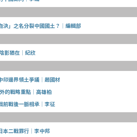
自決」之名分裂中國國土？｜編輯部
花陰影猶在｜紀欣
中印邊界領土爭議｜趙國材
對外的戰略重點｜高雄柏
戰前戰後一脈相承｜李征
日本二戰罪行｜李中邦