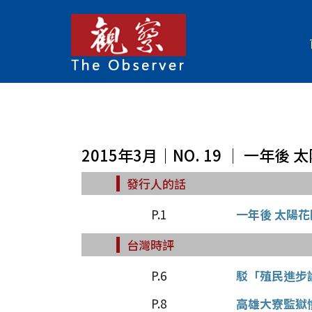
2015年3月｜NO. 19 │ 一年後
發行人的話
P.1
一年後 太陽
台灣時評
P.6
駁「殖民進步
P.8
高雄大寮監獄