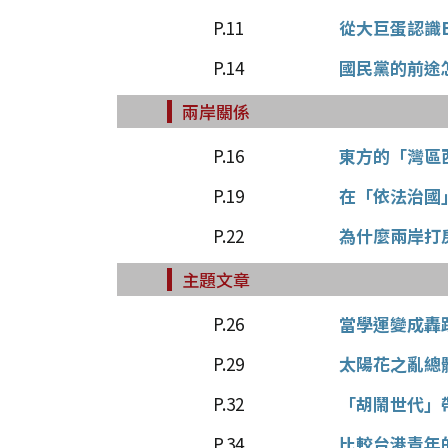
P.11
從大巨蛋認識
P.14
國民黨的前途
兩岸關係
P.16
東方的「灣區
P.19
在「依法治國
P.22
為什麼兩岸打
主題文章
P.26
當學運變成轟
P.29
太陽花之亂總
P.32
「胡鬧世代」
P.34
比較台港青年