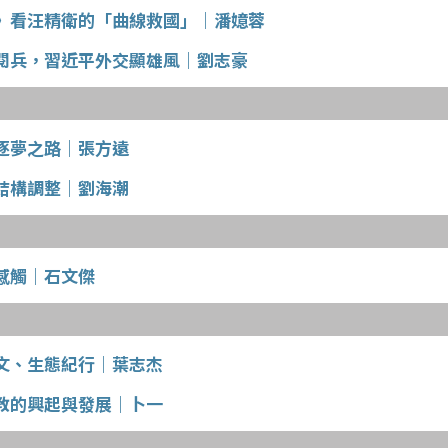
》看汪精衛的「曲線救國」｜潘嬑蓉
閱兵，習近平外交顯雄風｜劉志豪
逐夢之路｜張方遠
結構調整｜劉海潮
感觸｜石文傑
文、生態紀行｜葉志杰
教的興起與發展｜卜一