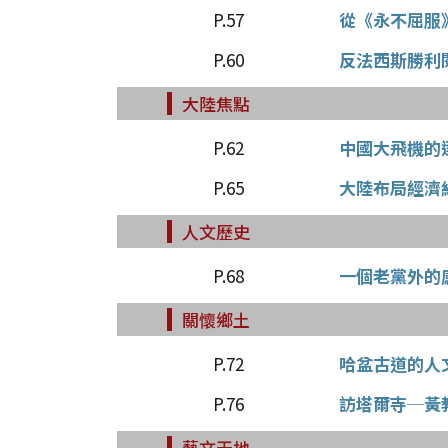
P.57
從《永不屈服
P.60
反法西斯勝利
大陸焦點
P.62
中國大飛機的
P.65
大陸布局經濟
人文歷史
P.68
一個老黨外的
關懷鄉土
P.72
哈盆古道的人
P.76
訪塔爾寺─黃
藝文天地