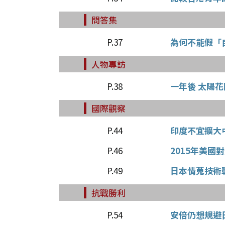
問答集
P.37
為何不能假「
人物專訪
P.38
一年後 太陽
國際觀察
P.44
印度不宜擴大
P.46
2015年美國
P.49
日本情蒐技術
抗戰勝利
P.54
安倍仍想規避