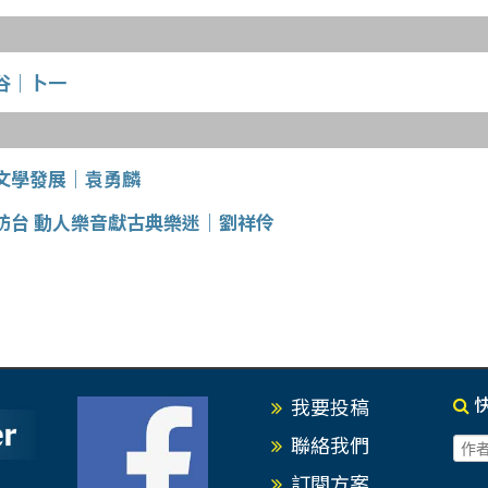
谷｜卜一
文學發展｜袁勇麟
訪台 動人樂音獻古典樂迷｜劉祥伶
我要投稿
聯絡我們
訂閱方案