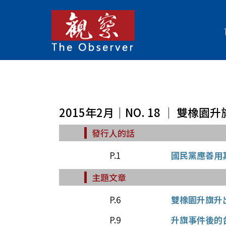
2015年2月｜NO. 18 │ 雙橡
發行人的話
P.1
國民黨應善用
主題文章
P.6
雙橡園升旗升
P.9
升旗事件後的