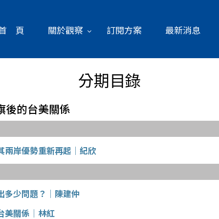
首 頁
關於觀察
訂閱方案
最新消息
分期目錄
園升旗後的台美關係
其兩岸優勢重新再起｜紀欣
出多少問題？｜陳建仲
台美關係｜林紅