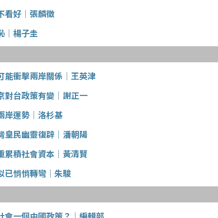
不看好｜張麟徵
恥｜楊子圭
可能衝擊兩岸關係｜王英津
京對台政策有變｜謝正一
兩岸運勢｜洛杉基
灣皇民幽靈復辟｜潘朝陽
重累積社會資本｜黃清賢
似已悄悄轉彎｜朱駿
社會一個中國政策？｜編輯部