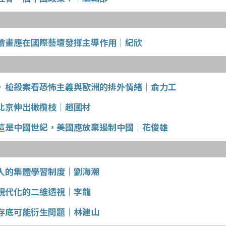
繪畫應在國際藝壇發揮主導作用｜紀欣
》槍殺案看恐怖主義與歐洲的排外情緒｜俞力工
北京伸出橄欖枝｜趙國材
這是中國世紀，美國應放棄遏制中國｜花俊雄
人的集體學習制度｜劉海潮
現代化的二維透視｜李龍
存底可能衍生問題｜林建山