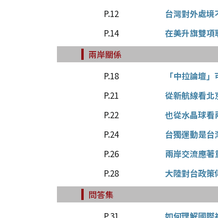
P.12
台灣對外處境
P.14
在美升旗雙項
兩岸關係
P.18
「中拉論壇」
P.21
從新航線看北
P.22
也從水晶球看
P.24
台獨運動是台
P.26
兩岸交流應著
P.28
大陸對台政策
問答集
P.31
如何理解國際