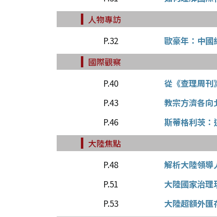
人物專訪
P.32
歐豪年：中國
國際觀察
P.40
從《查理周刊
P.43
教宗方濟各向
P.46
斯蒂格利茨：
大陸焦點
P.48
解析大陸領導
P.51
大陸國家治理
P.53
大陸超額外匯