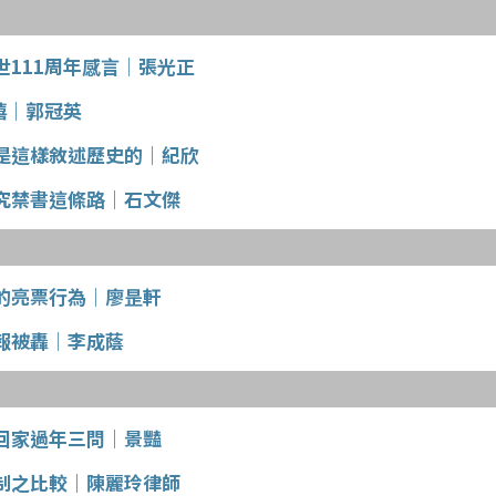
世111周年感言｜張光正
禧｜郭冠英
是這樣敘述歷史的｜紀欣
究禁書這條路｜石文傑
的亮票行為｜廖昰軒
報被轟｜李成蔭
回家過年三問｜景豔
制之比較｜陳麗玲律師