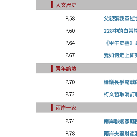
人文歷史
P.58
父親張我軍逝
P.60
228中的白崇
P.64
《甲午史鑒》
P.67
我如何走上研
青年論壇
P.70
論議長爭霸戰
P.72
柯文哲取消訂
兩岸一家
P.74
兩岸聯姻家庭
P.78
兩岸夫妻財產