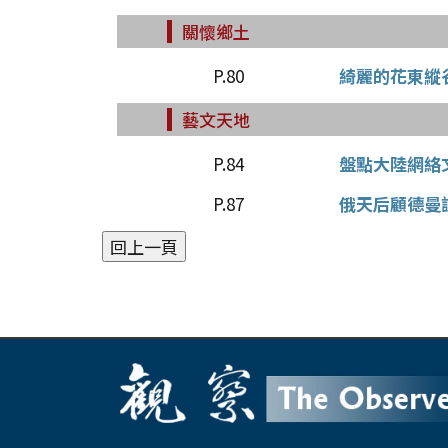
關懷鄉土
P.80
綺麗的花東縱
藝文天地
P.84
盤點大陸網絡
P.87
俄天后顧德曼