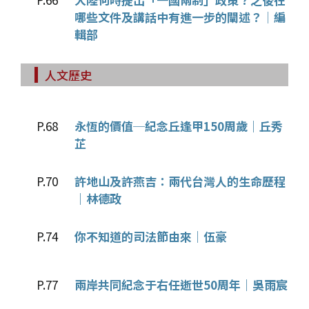
哪些文件及講話中有進一步的闡述？│編
輯部
人文歷史
P.68
永恆的價值─紀念丘逢甲150周歲｜丘秀
芷
P.70
許地山及許燕吉：兩代台灣人的生命歷程
｜林德政
P.74
你不知道的司法節由來｜伍豪
P.77
兩岸共同紀念于右任逝世50周年｜吳雨宸