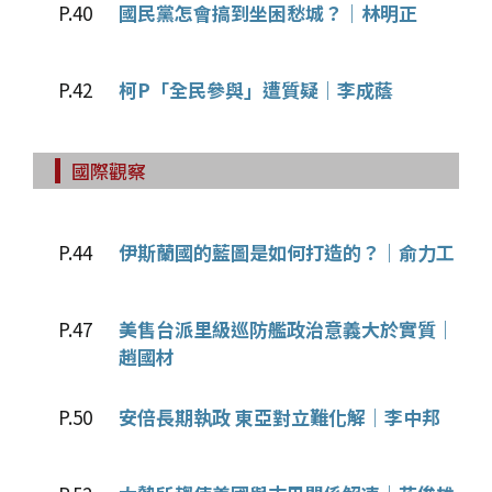
P.40
國民黨怎會搞到坐困愁城？｜林明正
P.42
柯P「全民參與」遭質疑｜李成蔭
國際觀察
P.44
伊斯蘭國的藍圖是如何打造的？｜俞力工
P.47
美售台派里級巡防艦政治意義大於實質｜
趙國材
P.50
安倍長期執政 東亞對立難化解｜李中邦