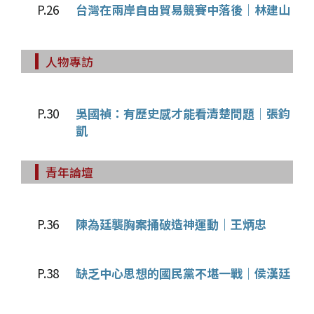
P.26
台灣在兩岸自由貿易競賽中落後｜林建山
人物專訪
P.30
吳國禎：有歷史感才能看清楚問題｜張鈞
凱
青年論壇
P.36
陳為廷襲胸案捅破造神運動｜王炳忠
P.38
缺乏中心思想的國民黨不堪一戰｜侯漢廷