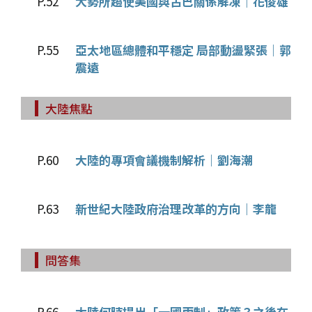
P.52
大勢所趨使美國與古巴關係解凍｜花俊雄
P.55
亞太地區總體和平穩定 局部動盪緊張｜郭
震遠
大陸焦點
P.60
大陸的專項會議機制解析｜劉海潮
P.63
新世紀大陸政府治理改革的方向｜李龍
問答集
P.66
大陸何時提出「一國兩制」政策？之後在