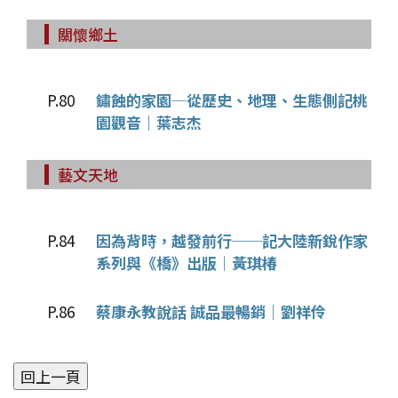
關懷鄉土
P.80
鏽蝕的家園─從歷史、地理、生態側記桃
園觀音｜葉志杰
藝文天地
P.84
因為背時，越發前行──記大陸新銳作家
系列與《橋》出版｜黃琪椿
P.86
蔡康永教說話 誠品最暢銷｜劉祥伶