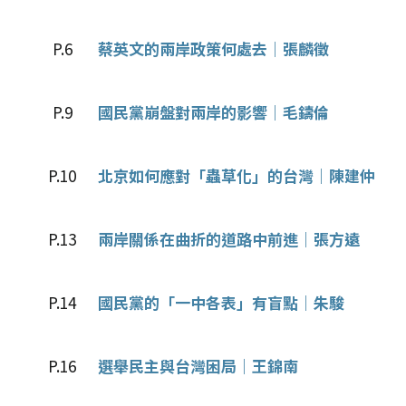
P.6
蔡英文的兩岸政策何處去｜張麟徵
P.9
國民黨崩盤對兩岸的影響｜毛鑄倫
P.10
北京如何應對「蟲草化」的台灣｜陳建仲
P.13
兩岸關係在曲折的道路中前進｜張方遠
P.14
國民黨的「一中各表」有盲點｜朱駿
P.16
選舉民主與台灣困局｜王錦南