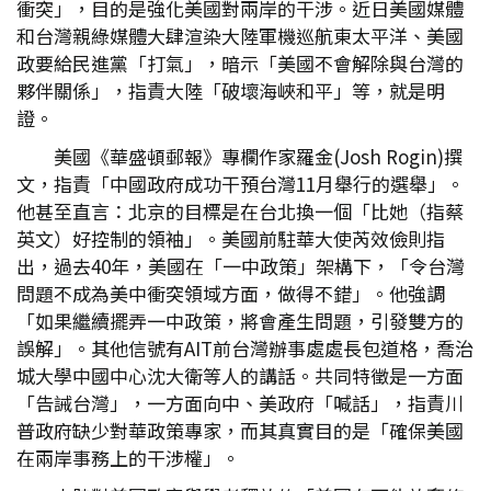
衝突」，目的是強化美國對兩岸的干涉。近日美國媒體
和台灣親綠媒體大肆渲染大陸軍機巡航東太平洋、美國
政要給民進黨「打氣」，暗示「美國不會解除與台灣的
夥伴關係」，指責大陸「破壞海峽和平」等，就是明
證。
美國《華盛頓郵報》專欄作家羅金(Josh Rogin)撰
文，指責「中國政府成功干預台灣11月舉行的選舉」。
他甚至直言：北京的目標是在台北換一個「比她（指蔡
英文）好控制的領袖」。美國前駐華大使芮效儉則指
出，過去40年，美國在「一中政策」架構下，「令台灣
問題不成為美中衝突領域方面，做得不錯」。他強調
「如果繼續擺弄一中政策，將會產生問題，引發雙方的
誤解」。其他信號有AIT前台灣辦事處處長包道格，喬治
城大學中國中心沈大衛等人的講話。共同特徵是一方面
「告誡台灣」，一方面向中、美政府「喊話」，指責川
普政府缺少對華政策專家，而其真實目的是「確保美國
在兩岸事務上的干涉權」。