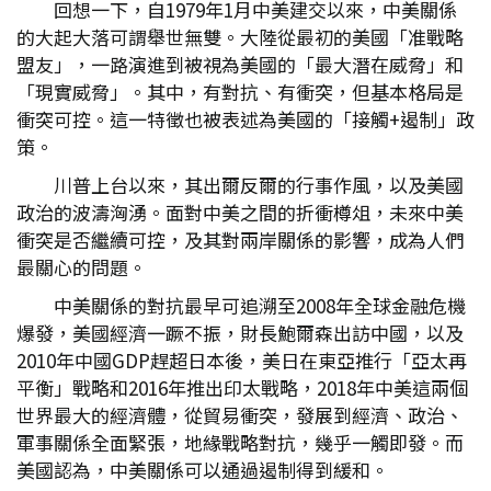
回想一下，自1979年1月中美建交以來，中美關係
的大起大落可謂舉世無雙。大陸從最初的美國「准戰略
盟友」，一路演進到被視為美國的「最大潛在威脅」和
「現實威脅」。其中，有對抗、有衝突，但基本格局是
衝突可控。這一特徵也被表述為美國的「接觸+遏制」政
策。
川普上台以來，其出爾反爾的行事作風，以及美國
政治的波濤洶湧。面對中美之間的折衝樽俎，未來中美
衝突是否繼續可控，及其對兩岸關係的影響，成為人們
最關心的問題。
中美關係的對抗最早可追溯至2008年全球金融危機
爆發，美國經濟一蹶不振，財長鮑爾森出訪中國，以及
2010年中國GDP趕超日本後，美日在東亞推行「亞太再
平衡」戰略和2016年推出印太戰略，2018年中美這兩個
世界最大的經濟體，從貿易衝突，發展到經濟、政治、
軍事關係全面緊張，地緣戰略對抗，幾乎一觸即發。而
美國認為，中美關係可以通過遏制得到緩和。