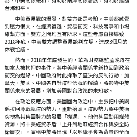
為，中美關係緩和，有助於兩岸關係發展，有利於維護
台海和平。
中美貿易戰的爆發，對雙方都是考驗。中美都感覺
到壓力很大，在經濟復甦、貿易衝突、科技競爭和市場
維繫方面，雙方之間均互有所求。這些考慮直接導致
2018年底，中美雙方調整貿易談判立場，達成3個月的
休戰協議。
然而，2018年年底發生的，華為財務總監孟晚舟在
加拿大被拘押的事件，將中美經濟關係重新拉回到政治
衝突的邊緣。中國政府對此採取了堅決的反制行動。加
拿大、美國、中國各自對這些信號的解讀，將影響中美
關係未來的發展，增加美國對台政策的未知數。
在政治反應方面，美國國內政治中，主張把中美關
係拉回冷戰軌道的勢力，重新抬頭。這股勢力將中美衝
突視為其集團勢力的發展「機遇」。他們甚至動用媒體
資源，將中美經貿矛盾「上升到地區經濟合作與安全防
衛層次」，宣稱中美將出現「以地緣爭奪為背景的全面