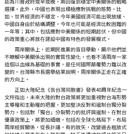
認為川普政府或早或晚，將回復到穩定中美關係的戰略
選擇。此外，中國也表現出積極應對挑戰的態勢。比
如，世界經濟的不穩定、今年美國經濟可能出現放緩、
中國自身由於結構調整，今年也可能是經濟比較困難的
一年等；其中，包括應對中美關係的短期起伏。但中國
的政策重心將放在建設中國有特色的發展模式。
兩岸關係上，近期民進黨的盲目舉動，顯示他們並
不瞭解中美關係出現的實質性變化，也看不清兩岸一家
這個以血緣為基礎的事實，是任何國際顛覆勢力難以改
變的。台灣縣市長選舉結果說明，兩岸關係正走在正確
的方向上。
正如大陸紀念《告台灣同胞書》發表40周年紀念一
文所指出，未來大陸的對台政策將更加重視對台海形勢
主導權和主動權的把握，更加堅決反對和遏制台獨分裂
勢力，包括對「獨台」分裂勢力的批評與遏制。在對台
優惠政策上，將更加細緻，包括在全球化格局下，布局
兩岸經貿關係，從長計議，有的放矢，改變過去粗放式