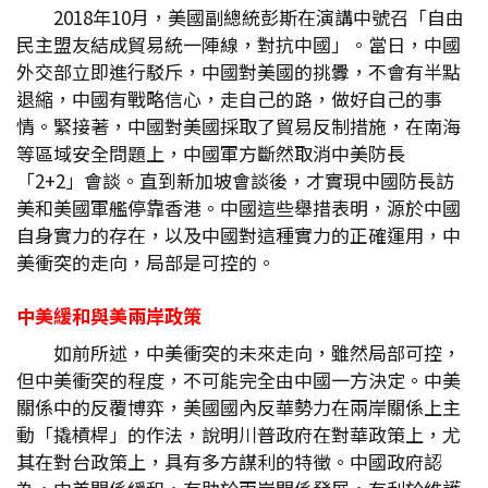
2018年10月，美國副總統彭斯在演講中號召「自由
民主盟友結成貿易統一陣線，對抗中國」。當日，中國
外交部立即進行駁斥，中國對美國的挑釁，不會有半點
退縮，中國有戰略信心，走自己的路，做好自己的事
情。緊接著，中國對美國採取了貿易反制措施，在南海
等區域安全問題上，中國軍方斷然取消中美防長
「2+2」會談。直到新加坡會談後，才實現中國防長訪
美和美國軍艦停靠香港。中國這些舉措表明，源於中國
自身實力的存在，以及中國對這種實力的正確運用，中
美衝突的走向，局部是可控的。
中美緩和與美兩岸政策
如前所述，中美衝突的未來走向，雖然局部可控，
但中美衝突的程度，不可能完全由中國一方決定。中美
關係中的反覆博弈，美國國內反華勢力在兩岸關係上主
動「撬槓桿」的作法，說明川普政府在對華政策上，尤
其在對台政策上，具有多方謀利的特徵。中國政府認