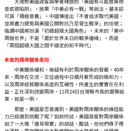
大陸對美國政客與學者釋放的「美國有可能放棄修
昔底德陷阱」，放棄「中美必有一戰」等說法，基本認
可其「積極意義」。中國傳達出「不會追求取代美國，
並將盡力避免與美國公開對抗乃至發生戰爭」的信號；
強調中國將扮演「初級超級大國角色」。未來的「美中
兩極世界」不是「處於世界末日的戰爭邊緣」，而是
「兩個超級大國之間不穩定的和平時代」
未來的兩岸關係走向
中美關係緩和，無疑有利於兩岸關係的發展。40年
來，兩岸在交流、交往過程中日積月累形成的親和力，
以及兩岸經貿關係高度的互補性，所產生的實實在在利
益，正在深刻改變兩岸。11月24日台灣縣市長的選舉結
果，就是一例。
那麼，美國是否意識到，美國對兩岸關係的操控能
力已經遇到挑戰了呢？如前所述，美國政客對兩岸關係
說了一大推「違背現實」的胡話、酸話，但他們骨子裡
也清楚，兩岸關係的主動權開始向大陸偏移。這種趨