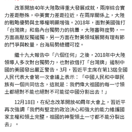
改革開放40年大陸取得重大發展成就，兩岸綜合實
力差距懸殊，中美實力差距拉近，在兩岸關係上，大陸
的戰略優勢與主導權明顯增強。2018年，面對美國強打
「台灣牌」和島內台獨勢力的挑釁，大陸審時度勢，一
方面高壓反獨遏獨，另一方面在對美領域展開有理有節
的鬥爭與較量，台海局勢總體可控。
繼十九大報告中「六個任何」之後，2018年中大陸
領導人多次對台獨勢力，也對欲借打「台灣牌」遏制中
國的美國發出嚴正警告。3月，習近平主席在第13屆全國
人民代表大會第一次會議上表示：「中國人民和中華民
族有一個共同信念，這就是：我們偉大祖國的每一寸領
土都絕對不能也絕對不可能從中國分割出去！」
12月18日，在紀念改革開放40周年大會上，習近平
再次強調「我們有堅定的政治決心和強大的能力維護國
家主權和領土完整，祖國的神聖領土一寸都不能分裂出
去」。