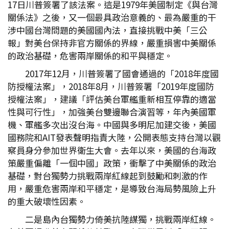
17日川普簽署了該法案。這是1979年美國制定《與台灣
關係法》之後，又一個最具政治意義的、最為嚴重的干
涉中國台灣問題的美國國內法，直接挑戰中美「三公
報」對美台保持非官方關係的界線，嚴重損害中美關係
的政治基礎，危害兩岸關係的和平與穩定。
2017年12月，川普簽署了國會通過的「2018年度國
防授權法案」，2018年8月，川普簽署「2019年度國防
授權法案」，建議「評估美台軍艦重新相互停靠的適當
性與可行性」，加強美台雙邊聯合演習等，年內美國軍
機、軍艦多次出沒台海。中國與多明尼加建交後，美國
國務院和AIT發表聲明指責大陸，公開表態支持台灣以觀
察員身分參加世界衛生大會。去年以來，美國的台海政
策嚴重偏離「一個中國」政策，衝擊了中美關係的政治
基礎，對台獨勢力挑戰兩岸紅線起到鼓勵和刺激的作
用，嚴重危害兩岸和平穩定，是導致台海局勢風險上升
的重大破壞性因素。
二是島內台獨勢力倚美抗陸謀獨，挑戰兩岸紅線。