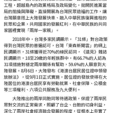
工程，超越島內的政黨格局及政局變化，拋開民進黨當
局的阻撓與障礙，直接開展為台灣民眾造福的工作，讓
台灣願意搭上大陸發展快車、融入中華民族復興進程的
民眾和企業，共用國家的發展紅利，在中華民族的共同
家園裡實現「兩岸一家親」。
2018年中，台灣多家民調顯示，「31條」對台政策
得到台灣民眾的普遍認可，台灣「東森新聞雲」的網上
民調顯示，31條獲得近70%的線民認同，《遠見》雜誌
民調顯示，18至29歲的年輕族群中，有66.7%的人認為
31項措施對穩定兩岸關係有幫助，59.6%的人願意到大
陸發展。8月6日，大陸發布《港澳台居民居住證申領發
放辦法》，從9月1日正式實施，居住證的發放使得在大
陸居住的港澳台居民享有勞動就業、社會保障、公積金
等三項權利、六項公共服務及九大便利。
大陸推出的兩岸同胞同等待遇政策，保證了兩岸民
眾對交流的正常需求，照顧了台企、台胞的切身利益，
深化了兩岸社會經濟融合發展的程度，從根本上夯實了