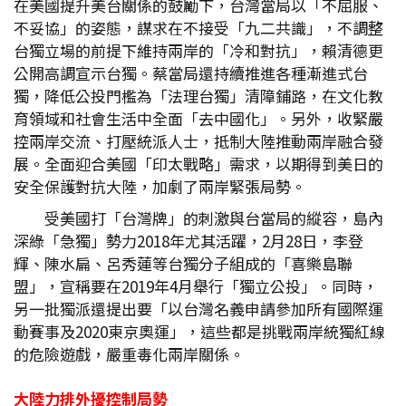
在美國提升美台關係的鼓勵下，台灣當局以「不屈服、
不妥協」的姿態，謀求在不接受「九二共識」，不調整
台獨立場的前提下維持兩岸的「冷和對抗」，賴清德更
公開高調宣示台獨。蔡當局還持續推進各種漸進式台
獨，降低公投門檻為「法理台獨」清障鋪路，在文化教
育領域和社會生活中全面「去中國化」。另外，收緊嚴
控兩岸交流、打壓統派人士，抵制大陸推動兩岸融合發
展。全面迎合美國「印太戰略」需求，以期得到美日的
安全保護對抗大陸，加劇了兩岸緊張局勢。
受美國打「台灣牌」的刺激與台當局的縱容，島內
深綠「急獨」勢力2018年尤其活躍，2月28日，李登
輝、陳水扁、呂秀蓮等台獨分子組成的「喜樂島聯
盟」，宣稱要在2019年4月舉行「獨立公投」。同時，
另一批獨派還提出要「以台灣名義申請參加所有國際運
動賽事及2020東京奧運」，這些都是挑戰兩岸統獨紅線
的危險遊戲，嚴重毒化兩岸關係。
大陸力排外擾控制局勢