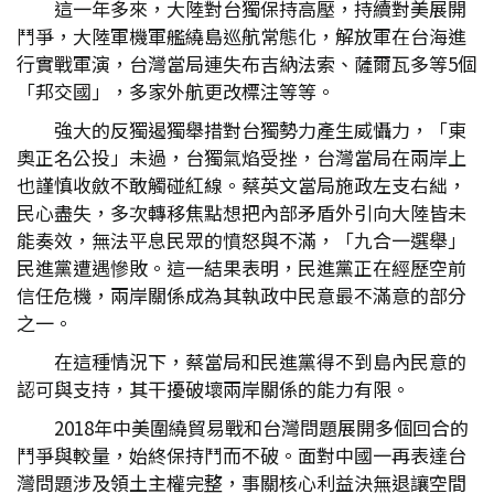
這一年多來，大陸對台獨保持高壓，持續對美展開
鬥爭，大陸軍機軍艦繞島巡航常態化，解放軍在台海進
行實戰軍演，台灣當局連失布吉納法索、薩爾瓦多等5個
「邦交國」，多家外航更改標注等等。
強大的反獨遏獨舉措對台獨勢力產生威懾力，「東
奧正名公投」未過，台獨氣焰受挫，台灣當局在兩岸上
也謹慎收斂不敢觸碰紅線。蔡英文當局施政左支右絀，
民心盡失，多次轉移焦點想把內部矛盾外引向大陸皆未
能奏效，無法平息民眾的憤怒與不滿，「九合一選舉」
民進黨遭遇慘敗。這一結果表明，民進黨正在經歷空前
信任危機，兩岸關係成為其執政中民意最不滿意的部分
之一。
在這種情況下，蔡當局和民進黨得不到島內民意的
認可與支持，其干擾破壞兩岸關係的能力有限。
2018年中美圍繞貿易戰和台灣問題展開多個回合的
鬥爭與較量，始終保持鬥而不破。面對中國一再表達台
灣問題涉及領土主權完整，事關核心利益決無退讓空間