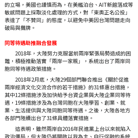
的立場，美國也謹慎而為，在美艦泊台、AIT新館落成等
敏感問題上採取淡化處理的方式，對「東奧正名公投」
表達了「不贊同」的態度，以避免中美因台灣問題走向
破局與攤牌。
同等待遇助推融合發展
2018年，大陸努力克服當前兩岸緊張局勢造成的困
難，積極推動落實「兩岸一家親」，系統出台了兩岸同
胞同等待遇政策措施。
2018年2月底，大陸29個部門聯合推出《關於促進
兩岸經濟文化交流合作的若干措施》的31條惠台措施，
其中12條措施涉及加快給予台資企業與大陸企業同等待
遇，19條措施涉及為台灣同胞在大陸學習、創業、就
業、生活提供與大陸同胞同等待遇。之後，大陸各地方
各部門陸續出台了31條具體落實措施。
這表明，雖然兩岸自2016年民進黨上台以來就陷入
政治僵局，但大陸仍將開啟以我為主、自行促融的系統