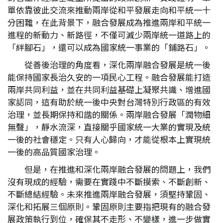
單依靠彼此交流來推動兩岸從和平發展走向和平統一十
分困難，在此背景下，融合發展成為推進兩岸和平統一
進程的新動力、新路徑，不僅可減少兩岸統一道路上的
「絆腳石」，還可以成為國家統一事業的「鋪路石」。
從善後治理的角度看，深化兩岸融合發展是統一後
能保持國家長治久安的一項民心工程。融合發展能打造
兩岸共同利益，並在共同利益基礎上凝聚共識、增進國
家認同，這有助於統一後中央對台灣特別行政區的有效
治理，並長期保持和諧的關係。兩岸融合發展「潤物細
無聲」，靜水流深，直接關乎國家統一大業的實現及統
一後的社會穩定。只有人心歸向，才能從根本上實現統
一後的高品質國家治理。
但是，在推進和深化兩岸融合發展的問題上，我們
沒有現成的經驗，需要在實踐中不斷摸索、不斷創新、
不斷總結經驗。未來推進兩岸融合發展，須堅持鞏固、
深化和拓展三個原則。鞏固原則主要指把現有的融合發
展政策執行到位，確保其不走形、不變樣，進一步做實