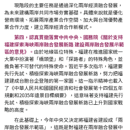
現階段的主要任務是通過深化兩岸經濟融合發展，
為未來建構兩岸共同市場夯實基礎。具體來說就是優化
營商環境、拓展兩岸產業合作空間、加大與台灣優勢產
業合作力度，建立兩岸經濟合作新模式。
第四，認真貫徹落實中共中央、國務院《關於支持
福建探索海峽兩岸融合發展新路 建設兩岸融合發展示範
區的意見》。
由於地緣區位特殊，福建在推進國家統一
大業中扮演著「橋頭堡」和「探路者」的特殊角色，並
擔負著不可替代的特殊使命。習近平多次指示，福建要
先行先試、積極探索海峽兩岸融合發展新路，努力把福
建建成台胞台企登陸的第一家園。這一指示精神也載入
了《中華人民共和國國民經濟和社會發展第十四個五年
規劃和2035年遠景目標綱要》，這意味著支持福建先行
先試、積極探索海峽兩岸融合發展新路已上升到國家戰
略的高度。
在此基礎上，今年中央又決定將福建省建設成「兩
岸融合發展示範區」，這既是對福建在兩岸融合發展中