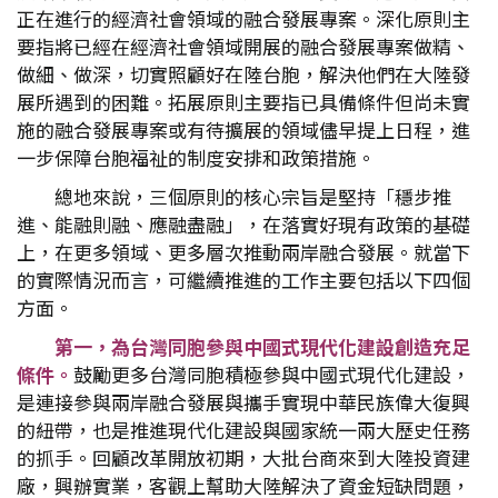
正在進行的經濟社會領域的融合發展專案。深化原則主
要指將已經在經濟社會領域開展的融合發展專案做精、
做細、做深，切實照顧好在陸台胞，解決他們在大陸發
展所遇到的困難。拓展原則主要指已具備條件但尚未實
施的融合發展專案或有待擴展的領域儘早提上日程，進
一步保障台胞福祉的制度安排和政策措施。
總地來說，三個原則的核心宗旨是堅持「穩步推
進、能融則融、應融盡融」，在落實好現有政策的基礎
上，在更多領域、更多層次推動兩岸融合發展。就當下
的實際情況而言，可繼續推進的工作主要包括以下四個
方面。
第一，為台灣同胞參與中國式現代化建設創造充足
條件。
鼓勵更多台灣同胞積極參與中國式現代化建設，
是連接參與兩岸融合發展與攜手實現中華民族偉大復興
的紐帶，也是推進現代化建設與國家統一兩大歷史任務
的抓手。回顧改革開放初期，大批台商來到大陸投資建
廠，興辦實業，客觀上幫助大陸解決了資金短缺問題，