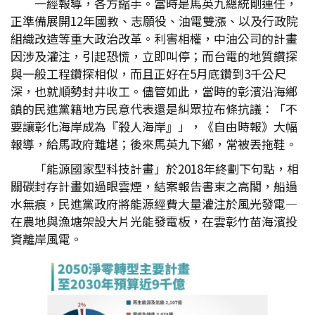
一經報導，各方縮手。當時是馬英九總統剛連任，
正準備展開12年國教、志願役、油電雙漲、以及行政院
組織改造等重大政治改革。利害相權，中油公司的計畫
因涉及灌注，引起恐慌，立即叫停；而台電的地質鑽探
與一般工程鑽探相似，而且正好在5月底鑽到3千公尺
深，也就順勢封井收工。儘管如此，當時的彰濱沿海鄉
鎮的民進黨籍地方民意代表還是糾眾拉布條抗議：「不
要讓彰化海岸成為『殺人海岸』」，《自由時報》大幅
報導，給馬政府難堪；後來馬英九下鄉，常被丟拖鞋。
「能源國家型科技計畫」於2018年終劃下句點，相
關碳封存計畫如過眼雲煙，結案報告書束之高閣，船過
水無痕，民進黨政府將能源經費大量灌注於風光發電—
在農地與漁塘架設大片光能發電板，在雲彰竹苗海濱投
資離岸風電。