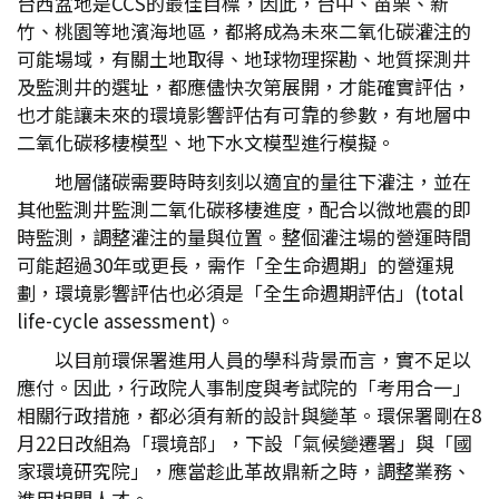
台西盆地是CCS的最佳目標，因此，台中、苗栗、新
竹、桃園等地濱海地區，都將成為未來二氧化碳灌注的
可能場域，有關土地取得、地球物理探勘、地質探測井
及監測井的選址，都應儘快次第展開，才能確實評估，
也才能讓未來的環境影響評估有可靠的參數，有地層中
二氧化碳移棲模型、地下水文模型進行模擬。
地層儲碳需要時時刻刻以適宜的量往下灌注，並在
其他監測井監測二氧化碳移棲進度，配合以微地震的即
時監測，調整灌注的量與位置。整個灌注場的營運時間
可能超過30年或更長，需作「全生命週期」的營運規
劃，環境影響評估也必須是「全生命週期評估」(total
life-cycle assessment)。
以目前環保署進用人員的學科背景而言，實不足以
應付。因此，行政院人事制度與考試院的「考用合一」
相關行政措施，都必須有新的設計與變革。環保署剛在8
月22日改組為「環境部」，下設「氣候變遷署」與「國
家環境研究院」，應當趁此革故鼎新之時，調整業務、
進用相關人才。