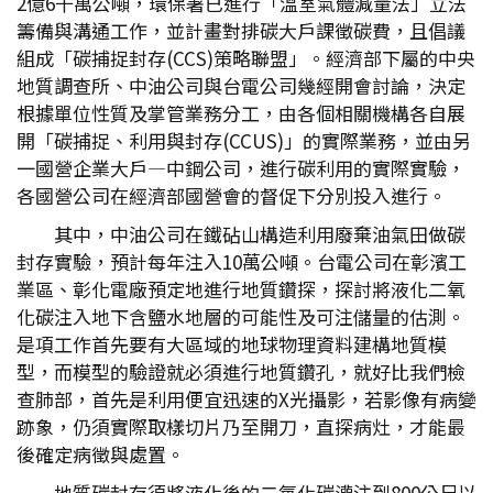
2億6千萬公噸，環保署已進行「溫室氣體減量法」立法
籌備與溝通工作，並計畫對排碳大戶課徵碳費，且倡議
組成「碳捕捉封存(CCS)策略聯盟」。經濟部下屬的中央
地質調查所、中油公司與台電公司幾經開會討論，決定
根據單位性質及掌管業務分工，由各個相關機構各自展
開「碳捕捉、利用與封存(CCUS)」的實際業務，並由另
一國營企業大戶—中鋼公司，進行碳利用的實際實驗，
各國營公司在經濟部國營會的督促下分別投入進行。
其中，中油公司在鐵砧山構造利用廢棄油氣田做碳
封存實驗，預計每年注入10萬公噸。台電公司在彰濱工
業區、彰化電廠預定地進行地質鑽探，探討將液化二氧
化碳注入地下含鹽水地層的可能性及可注儲量的估測。
是項工作首先要有大區域的地球物理資料建構地質模
型，而模型的驗證就必須進行地質鑽孔，就好比我們檢
查肺部，首先是利用便宜迅速的X光攝影，若影像有病變
跡象，仍須實際取樣切片乃至開刀，直探病灶，才能最
後確定病徵與處置。
地質碳封存須將液化後的二氧化碳灌注到800公尺以