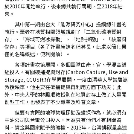
於2010年開始執行，後來總共執行兩期，至2018年結
束。
其中第一期由台大「能源研究中心」擔綱總計畫的
執行。筆者在地質相關領域規劃了「二氧化碳地質封
存」、「海域可燃冰探勘」、「地熱探勘」、「核廢料
儲存」等項目（各子計畫原始名稱甚長，此處以簡化易
懂的名稱概述，便利閱讀）。
各項計畫次第展開，多個團隊由產、官、學混合編
組投入。有關碳捕捉與封存(Carbon Capture, Use and
Storage, CCUS)也在學界展開，一度由清華大學談駿嵩
教授領軍，他主要在碳捕捉與再利用方面下功夫；此
外，中央大學的林殿順教授則在地質封存上做了大量開
創型工作，也發表了不少專業及科普文章。
但要有實際的地球物理探勘及鑽探作為，就必須有
中油公司與台電公司投入，因為只有他們才有相關資
料、資金與國家賦予的礦權。2013年，台灣排碳量高達