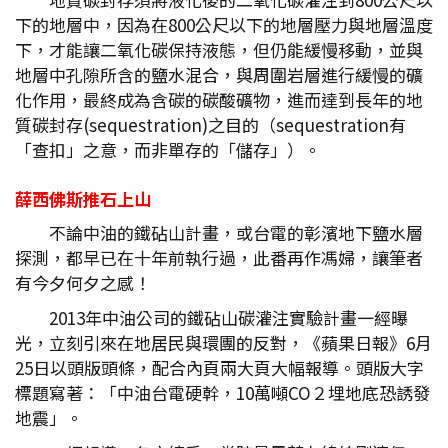
下的地層中，因為在800公尺以下的地層壓力與地層溫度
下，才能讓二氧化碳保持液態，但仍能緩慢移動，並與
地層中孔隙所含的鹽水混合，與周圍岩層進行緩慢的礦
化作用，最終成為含碳的碳酸礦物，進而達到長年的地
質碳封存(sequestration)之目的（sequestration有
「查扣」之意，而非單存的「儲存」）。
薛西佛斯推石上山
不論中油的鐵砧山計畫，或台電的彰濱地下鹽水層
探測，都早已在十年前執行過，此番再作馮婦，讓筆者
有今夕何夕之感！
2013年中油公司的鐵砧山碳灌注實驗計畫一經曝
光，立刻引來在地居民與環團的反對，《蘋果日報》6月
25日以頭版頭條，配合內頁兩大頁大幅報導。頭版大字
標題寫著：「中油台電硬幹，10萬噸CO２埋地底恐誘發
地震」。