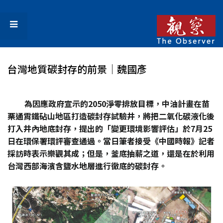
台灣地質碳封存的前景│魏國彥
為因應政府宣示的2050
淨零排放目標，中油計畫在苗
栗通霄鐵砧山地區打造碳封存試驗井，將把二氧化碳液化後
打入井內地底封存，提出的「變更環境影響評估」於7
月25
日在環保署環評審查通過。當日筆者接受《中國時報》記者
採訪時表示樂觀其成；但是，釜底抽薪之道，還是在於利用
台灣西部海濱含鹽水地層進行徹底的碳封存。