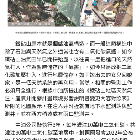
鐵砧山原本就是個儲油氣構造，而一般這類構造中
除了石油與天然氣之外通常也含有二氧化碳氣體，如今
鐵砧山油氣田早已開採殆盡，以往曾一度把進口的天然
氣打入，作為暫時儲存的「氣窖」，如今只是改把二氧
化碳加壓打入，進行地層儲存，如同嫁出去的女兒回娘
家，是一個天然系統的再利用。當然，相關的監測工作
必須周全進行，根據中油所提出的《鐵砧山地區天然氣
注、產氣井開發計畫環境影響說明書變更內容對照表》
所附的地圖顯示，在注入井附近就有地下水監測站與監
測井，並在西方稍遠處有兩口監測井。
中油公司擬執行3年，每年灌注10萬噸二氧化碳、共
灌注30萬噸二氧化碳至地層中。對照國發會2022年公布