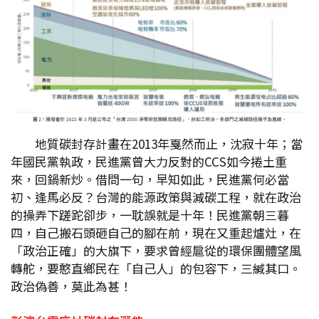
地質碳封存計畫在2013年戛然而止，沈寂十年；當
年國民黨執政，民進黨曾大力反對的CCS如今捲土重
來，回鍋新炒。借問一句，早知如此，民進黨何必當
初、逢馬必反？台灣的能源政策與減碳工程，就在政治
的操弄下蹉跎卻步，一耽誤就是十年！民進黨朝三暮
四，自己搬石頭砸自己的腳在前，現在又重起爐灶，在
「政治正確」的大旗下，要求曾經扈從的環保團體望風
轉舵，要憨直鄉民在「自己人」的包容下，三緘其口。
政治偽善，莫此為甚！