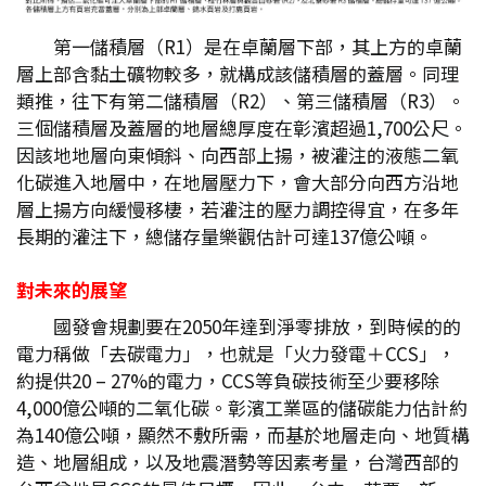
第一儲積層（R1）是在卓蘭層下部，其上方的卓蘭
層上部含黏土礦物較多，就構成該儲積層的蓋層。同理
類推，往下有第二儲積層（R2）、第三儲積層（R3）。
三個儲積層及蓋層的地層總厚度在彰濱超過1,700公尺。
因該地地層向東傾斜、向西部上揚，被灌注的液態二氧
化碳進入地層中，在地層壓力下，會大部分向西方沿地
層上揚方向緩慢移棲，若灌注的壓力調控得宜，在多年
長期的灌注下，總儲存量樂觀估計可達137億公噸。
對未來的展望
國發會規劃要在2050年達到淨零排放，到時候的的
電力稱做「去碳電力」，也就是「火力發電＋CCS」，
約提供20 – 27%的電力，CCS等負碳技術至少要移除
4,000億公噸的二氧化碳。彰濱工業區的儲碳能力估計約
為140億公噸，顯然不敷所需，而基於地層走向、地質構
造、地層組成，以及地震潛勢等因素考量，台灣西部的