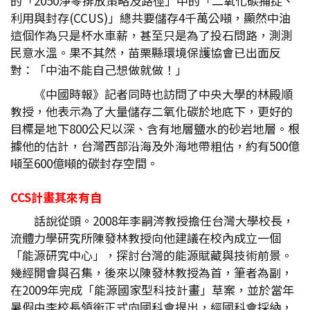
的「2050淨零排放策略及路徑」中的「二氧化碳捕捉、
利用與封存(CCUS)」總共要儲存4千萬公噸，顯然中油
這個作為只是杯水車薪，甚至只是為了投石問路，測測
民意水溫。果不其然，苗栗縣環境保護協會已出面反
對：「中油不能自己想做就做！」
《中國時報》記者同時也訪問了中央大學的林殿順
教授，他表示為了大量儲存二氧化碳於地底下，更好的
目標是地下800公尺以深、含有地層鹽水的砂岩地層。根
據他的估計，台灣西部沿海及外海地帶粗估，約有500億
噸至600億噸的碳封存空間。
CCS
計畫其來有自
話說從頭。2008年李嗣涔教授擔任台灣大學校長，
流體力學研究所陳發林教授向他建議在校內成立一個
「能源研究中心」，探討台灣的能源賦藏與技術前景。
幾經開會與召集，後來以陳發林教授為首，筆者為副，
在2009年完成「能源國家型科技計畫」草案，並於當年
暑假由李校長領銜正式向國科會提出，經國科會採納，