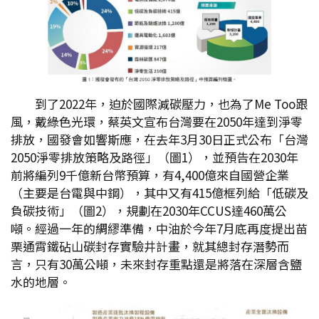
到了2022年，迫於國際減碳壓力，也為了Me Too跟
風，戴綠色光環，蔡英文宣布台灣要在2050年達到淨零
排放，國發會如響斯應，在去年3月30日正式公布「台灣
2050淨零排放策略及路徑」（圖1），並預告在2030年
前將編列9千億新台幣預算，有4,400億來自國營企業
（主要是台電與中鋼），其中又有415億框列給「低碳及
負碳技術」（圖2），規劃在2030年CCUS達460萬公
噸。經過一年的綢繆準備，中油於今年7月底再度提出苗
栗通霄鐵砧山碳封存實驗井計畫，就其總封存潛勢而
言，只有30萬公噸，未來封存重點還是將落在深層含鹽
水的地層。