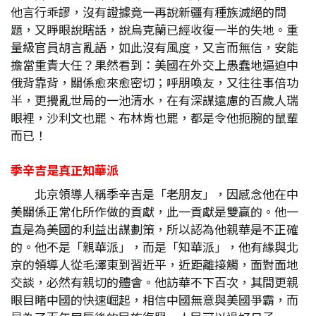
他言行乖謬，沒有證據竟一再說新疆有種族滅絕的問
題，又睜眼說瞎話，說烏克蘭已經收復一半的失地。重
量級官員胡言亂語，如此沒有風度，又言而無信，安能
擔當重責大任？果然看到：美國在外交上愚蠢地逼迫中
俄背靠背，關係愈來愈密切；呼朋喚友，又往往事倍功
半，更攪亂世局的一池清水，在有深謀遠慮的百歲人瑞
眼裡，沙利文也罷、布林肯也罷，都是令他扼腕的鼠輩
而已！
季辛吉是真正知華派
北京領導人稱季辛吉是「老朋友」，因感念他在中
美關係正常化所作做的貢獻，此一貢獻是雙贏的。他一
直是為美國的利益出謀劃策，所以認為他親華是不正確
的。他不是「親華派」，而是「知華派」，他有緣與北
京的領導人從毛澤東到習近平，近距離接觸，面對面地
交談，必然有親切的體會。他訪華不下百次，其間更親
眼目睹中國的快速崛起，相信中國無意與美國爭霸，而