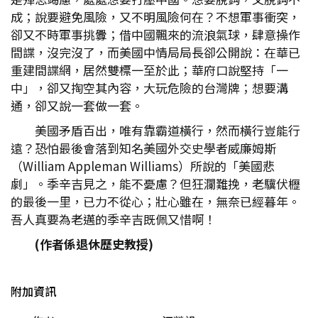
成；說要避免風險，又不明風險何在？不想軍事衝突，
卻又不時軍事挑釁；借中國飄來的流浪氣球，肆意操作
間諜，沒完沒了，而美國中情局局長卻公開說：在華已
重建間諜網，居然雙標一至於此；華府口說堅持「一
中」，卻又掏空其內容，大玩危險的台灣牌；想要溝
通，卻又說一套做一套。
美國矛盾百出，唯有靠霸道橫行，然而橫行豈能行
遠？恐怕最後會落到知名美國外交史學者威廉姆斯
（William Appleman Williams）所說的「美國悲
劇」。季辛吉見之，能不憂慮？但狂瀾難挽，老驥伏櫪
的最後一里，已力不從心；壯心雖在，無奈已經暮年。
吾人真要為老邁的季辛吉既佩又惜啊！
(
作者係退休歷史教授)
附加資訊