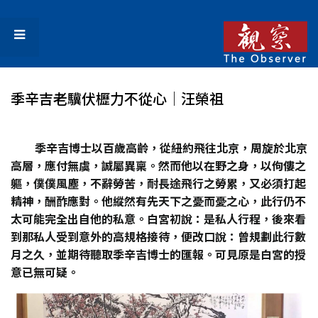
季辛吉老驥伏櫪力不從心│汪榮祖
季辛吉博士以百歲高齡，從紐約飛往北京，周旋於北京
高層，應付無虞，誠屬異稟。然而他以在野之身，以佝僂之
軀，僕僕風塵，不辭勞苦，耐長途飛行之勞累，又必須打起
精神，酬酢應對。他縱然有先天下之憂而憂之心，此行仍不
太可能完全出自他的私意。白宮初說：是私人行程，後來看
到那私人受到意外的高規格接待，便改口說：曾規劃此行數
月之久，並期待聽取季辛吉博士的匯報。可見原是白宮的授
意已無可疑。