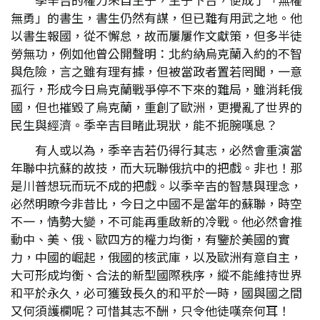
無勇」的書生，書生仍然有謀，但已難有用武之地。他
以書生報國，從不懈怠，故而屢屢作文獻策，但多半徒
勞無功，例如他曾公開聲明：北約納烏克蘭入約的不智
與危險，言之雖有理有據，但被當政者置若罔聞，一意
孤行，形成今日烏克蘭戰爭停不下來的難局，雖消耗俄
國，但也摧毀了烏克蘭，重創了歐洲，更攪亂了世界的
民生與經濟。季辛吉目睹此現狀，能不扼腕嘆息？
有人或以為，季辛吉若仍得行其志，必然會重演當
年聯中抗蘇的故技，而大玩聯俄抗中的把戲。非也！那
是川普想玩而玩不成的把戲。以季辛吉的智慧與理念，
必然明瞭今非昔比，今日之中國不是當年的蘇聯，時空
不一，情勢大變，不可能再重啟新的冷戰。他必然會推
動中、美、俄、歐四方的權力均衡，有鑒於美國的實
力，中國的崛起，俄國的核武庫，以及歐洲有意自主，
大可形成均衡、合法的新型國際秩序，縱不能維持世界
和平於永久，必可獲致長久的和平於一時，國與國之間
又何須護欄呢？可惜其志不酬，只令他徒嘆奈何耳！