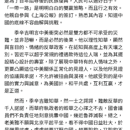
是為了百年屈辱後的民族復興，人民可以過好日子。
「一帶一路」是明明白白的雙贏策略，而且行之有效。
他親自參與《上海公報》的簽訂，熟悉其內容，知道中
國的底線不容曲解與挑戰。
季辛吉明言中美衝突必然是雙方都不可承受的災
難，並非恐嚇，而是必然的後果。他以理性知華，顯然
與盲目的、情緒的反華政客，在認知與高度上有天壤之
別。習近平以超乎常規的禮遇款待這位人瑞，並為其擺
設精心設計的壽宴，除了展現中華特有的人情味之外，
更要凸顯這位中美關係正常化的見證人，以及他所見證
的協議與承諾，不允許被扭曲與漠視。他感受到的是中
國的實力與誠意，為美國計，和平共處，互利互贏，才
是正道。
然而，季辛吉雖知華，然一士之諤諤，難敵反華的
千人諾諾，而華府執政者的毀華之心揮之不去，國會議
員們不負責任地刻意挑釁中國，幾近魯莽滅裂。總之，
老美雅不願與北京平起平坐，看不得中國日益壯大，於
是殫思竭慮，處處想要打壓中國。想要脫鈎，又脫鈎不