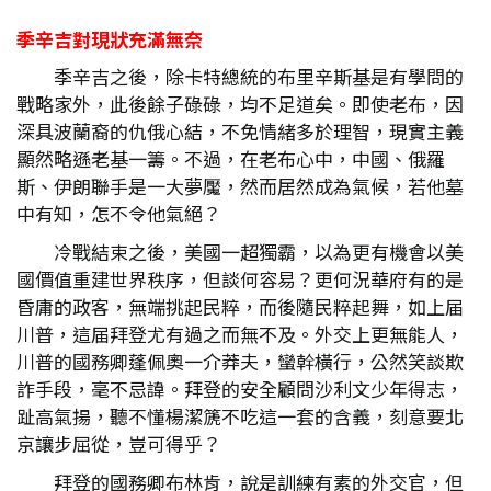
季辛吉對現狀充滿無奈
季辛吉之後，除卡特總統的布里辛斯基是有學問的
戰略家外，此後餘子碌碌，均不足道矣。即使老布，因
深具波蘭裔的仇俄心結，不免情緒多於理智，現實主義
顯然略遜老基一籌。不過，在老布心中，中國、俄羅
斯、伊朗聯手是一大夢魘，然而居然成為氣候，若他墓
中有知，怎不令他氣絕？
冷戰結束之後，美國一超獨霸，以為更有機會以美
國價值重建世界秩序，但談何容易？更何況華府有的是
昏庸的政客，無端挑起民粹，而後隨民粹起舞，如上届
川普，這届拜登尤有過之而無不及。外交上更無能人，
川普的國務卿蓬佩奧一介莽夫，蠻幹橫行，公然笑談欺
詐手段，毫不忌諱。拜登的安全顧問沙利文少年得志，
趾高氣揚，聽不懂楊潔篪不吃這一套的含義，刻意要北
京讓步屈從，豈可得乎？
拜登的國務卿布林肯，說是訓練有素的外交官，但