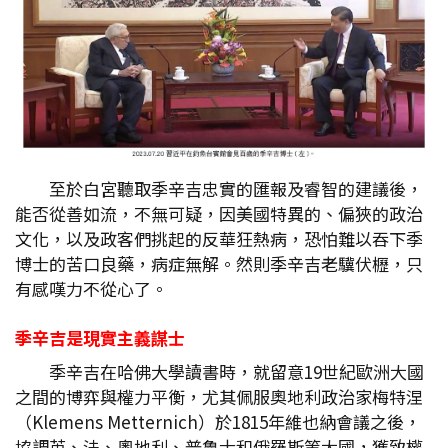
至於白宮聽取季辛吉忠實的匯報及睿智的建議後，
能否從善如流，不無可疑，因美國特異的、偏狹的政治
文化，以及政客們挑起的反華狂熱病，恐怕難以吞下季
博士的苦口良藥，病症無解。然則季辛吉老驥伏櫪，只
有感嘆力不從心了。
季辛吉是現實主義謀士
季辛吉在哈佛大學讀書時，就留意19世紀歐洲大國
之間的博弈與權力平衡，尤其佩服奧地利政治家梅特涅
（Klemens Metternich）於1815年維也納會議之後，
協調英、法、奧地利、普魯士和俄羅斯等大國，獲致權