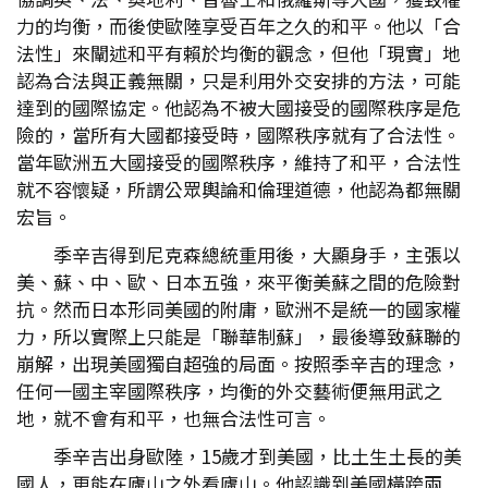
力的均衡，而後使歐陸享受百年之久的和平。他以「合
法性」來闡述和平有賴於均衡的觀念，但他「現實」地
認為合法與正義無關，只是利用外交安排的方法，可能
達到的國際協定。他認為不被大國接受的國際秩序是危
險的，當所有大國都接受時，國際秩序就有了合法性。
當年歐洲五大國接受的國際秩序，維持了和平，合法性
就不容懷疑，所謂公眾輿論和倫理道德，他認為都無關
宏旨。
季辛吉得到尼克森總統重用後，大顯身手，主張以
美、蘇、中、歐、日本五強，來平衡美蘇之間的危險對
抗。然而日本形同美國的附庸，歐洲不是統一的國家權
力，所以實際上只能是「聯華制蘇」，最後導致蘇聯的
崩解，出現美國獨自超強的局面。按照季辛吉的理念，
任何一國主宰國際秩序，均衡的外交藝術便無用武之
地，就不會有和平，也無合法性可言。
季辛吉出身歐陸，15歲才到美國，比土生土長的美
國人，更能在廬山之外看廬山。他認識到美國橫跨兩