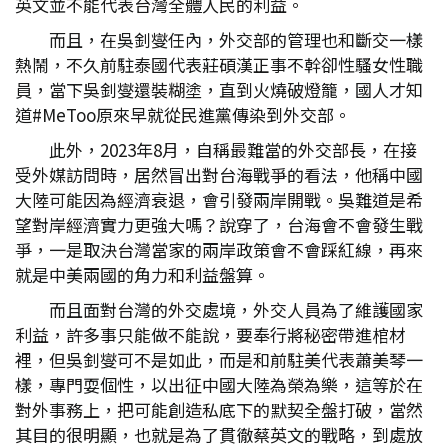
英文並不能代表台灣全體人民的利益。
而且，在吳釗燮任內，外交部的管理也和斷交一樣
熱鬧，不久前駐泰國代表莊碩漢正事不幹卻性騷女性職
員，當下吳釗燮還裝糊塗，直到火燒破燈籠，國人才知
道#MeToo原來早就從民進黨傳染到外交部。
此外，2023年8月，自稱最難當的外交部長，在接
受外媒訪問時，居然冒出對台海戰爭的看法，他稱中國
大陸可能因為經濟衰退，會引發兩岸開戰。吳難道是希
望對岸經濟實力更強大嗎？說穿了，台海會不會發生戰
爭，一是取決台灣當家的兩岸政策會不會踩紅線，再來
就是中美兩國的角力和利益盤算。
而且面對台灣的外交處境，外交人員為了維護國家
利益，許多事只能做不能說，要奉行將秘密帶進棺材
裡，但吳釗燮可不是如此，而是和前駐美代表蕭美琴一
樣，專門耍個性，以出征中國大陸為榮為樂，這等於在
對外事務上，把可能創造私底下的默契全盤打破，當然
其目的很明顯，也就是為了貫徹蔡英文的戰略，到處放