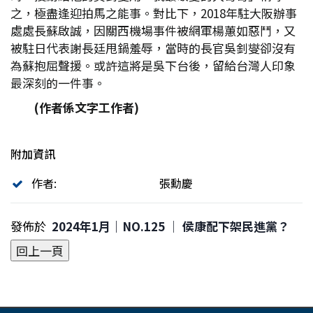
之，極盡逢迎拍馬之能事。對比下，2018年駐大阪辦事
處處長蘇啟誠，因關西機場事件被網軍楊蕙如惡鬥，又
被駐日代表謝長廷甩鍋羞辱，當時的長官吳釗燮卻沒有
為蘇抱屈聲援。或許這將是吳下台後，留給台灣人印象
最深刻的一件事。
(
作者係文字工作者)
附加資訊
作者:
張勳慶
發佈於
2024年1月｜NO.125 │ 侯康配下架民進黨？