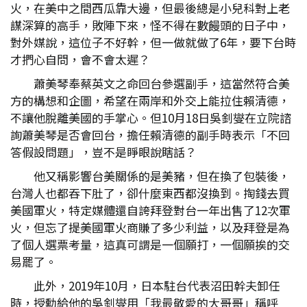
火，在美中之間西瓜靠大邊，但最後總是小兒科對上老
謀深算的高手，敗陣下來，怪不得在數饅頭的日子中，
對外媒說，這位子不好幹，但一做就做了6年，要下台時
才捫心自問，會不會太遲？
蕭美琴奉蔡英文之命回台參選副手，這當然符合美
方的構想和企圖，希望在兩岸和外交上能拉住賴清德，
不讓他脫離美國的手掌心。但10月18日吳釗燮在立院諮
詢蕭美琴是否會回台，擔任賴清德的副手時表示「不回
答假設問題」，豈不是睜眼說瞎話？
他又稱影響台美關係的是美豬，但在換了包裝後，
台灣人也都吞下肚了，卻什麼東西都沒換到。掏錢去買
美國軍火，特定媒體還自誇拜登對台一年出售了12次軍
火，但忘了提美國軍火商賺了多少利益，以及拜登是為
了個人選票考量，這真可謂是一個願打，一個願挨的交
易罷了。
此外，2019年10月，日本駐台代表沼田幹夫卸任
時，授勳給他的吳釗燮用「我最敬愛的大哥哥」稱呼