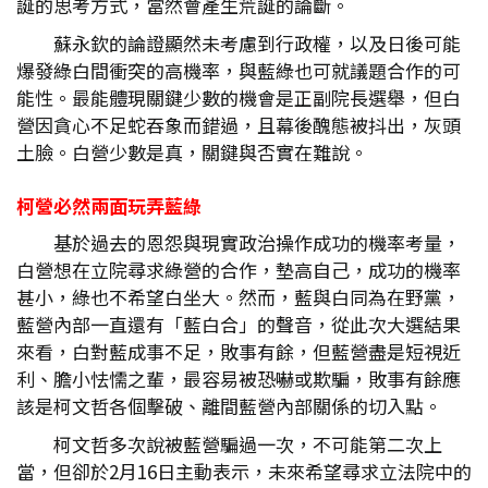
誕的思考方式，當然會產生荒誕的論斷。
蘇永欽的論證顯然未考慮到行政權，以及日後可能
爆發綠白間衝突的高機率，與藍綠也可就議題合作的可
能性。最能體現關鍵少數的機會是正副院長選舉，但白
營因貪心不足蛇吞象而錯過，且幕後醜態被抖出，灰頭
土臉。白營少數是真，關鍵與否實在難說。
柯營必然兩面玩弄藍綠
基於過去的恩怨與現實政治操作成功的機率考量，
白營想在立院尋求綠營的合作，墊高自己，成功的機率
甚小，綠也不希望白坐大。然而，藍與白同為在野黨，
藍營內部一直還有「藍白合」的聲音，從此次大選結果
來看，白對藍成事不足，敗事有餘，但藍營盡是短視近
利、膽小怯懦之輩，最容易被恐嚇或欺騙，敗事有餘應
該是柯文哲各個擊破、離間藍營內部關係的切入點。
柯文哲多次說被藍營騙過一次，不可能第二次上
當，但卻於2月16日主動表示，未來希望尋求立法院中的