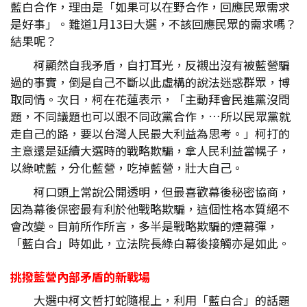
藍白合作，理由是「如果可以在野合作，回應民眾需求
是好事」。難道1月13日大選，不該回應民眾的需求嗎？
結果呢？
柯顯然自我矛盾，自打耳光，反襯出沒有被藍營騙
過的事實，倒是自己不斷以此虛構的說法迷惑群眾，博
取同情。次日，柯在花蓮表示，「主動拜會民進黨沒問
題，不同議題也可以跟不同政黨合作，…所以民眾黨就
走自己的路，要以台灣人民最大利益為思考。」柯打的
主意還是延續大選時的戰略欺騙，拿人民利益當幌子，
以綠唬藍，分化藍營，吃掉藍營，壯大自己。
柯口頭上常說公開透明，但最喜歡幕後秘密協商，
因為幕後保密最有利於他戰略欺騙，這個性格本質絕不
會改變。目前所作所言，多半是戰略欺騙的煙幕彈，
「藍白合」時如此，立法院長綠白幕後接觸亦是如此。
挑撥藍營內部矛盾的新戰場
大選中柯文哲打蛇隨棍上，利用「藍白合」的話題