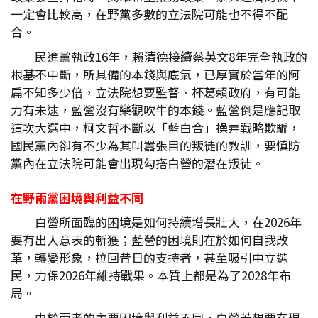
一定會比較高，在野黨多數的立法院可能也不得不配
合。
民進黨執政16年，賴清德接續蔡英文8年完全執政的
根基不中斷，所具備的本錢與底氣，已厚實於當年的阿
扁不知多少倍，立法院想要監督、杯葛賴政府，有可能
力有未逮，藍營沒有樂觀吹牛的本錢。藍營倒是應記取
這次大選中，柯文哲不斷以「藍白合」操弄戰略欺騙，
國民黨內卻有不少為其叫囂張目的叛徒的教訓，要慎防
黨內在立法院可能會出現勾搭白營的潛在叛徒。
在野兩黨困境與利益不同
白營所面臨的困境是如何持續增長壯大，在2026年
要有出人意表的斬獲；藍營的困境則在於如何自我改
革，轉變形象，拉回昔日的支持者，甚至吸引中立選
民，力保2026年維持戰果。本質上都是為了2028年布
局。
由於兩者的主要困境與利益不同，白營若想要在現