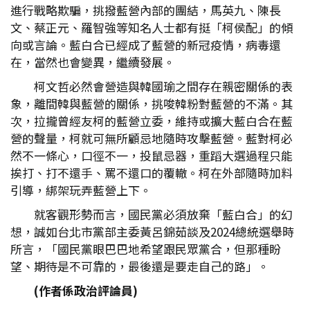
進行戰略欺騙，挑撥藍營內部的團結，馬英九、陳長
文、蔡正元、羅智強等知名人士都有挺「柯侯配」的傾
向或言論。藍白合已經成了藍營的新冠疫情，病毒還
在，當然也會變異，繼續發展。
柯文哲必然會營造與韓國瑜之間存在親密關係的表
象，離間韓與藍營的關係，挑唆韓粉對藍營的不滿。其
次，拉攏曾經友柯的藍營立委，維持或擴大藍白合在藍
營的聲量，柯就可無所顧忌地隨時攻擊藍營。藍對柯必
然不一條心，口徑不一，投鼠忌器，重蹈大選過程只能
挨打、打不還手、罵不還口的覆轍。柯在外部隨時加料
引導，綁架玩弄藍營上下。
就客觀形勢而言，國民黨必須放棄「藍白合」的幻
想，誠如台北市黨部主委黃呂錦茹談及2024總統選舉時
所言，「國民黨眼巴巴地希望跟民眾黨合，但那種盼
望、期待是不可靠的，最後還是要走自己的路」。
(
作者係政治評論員)