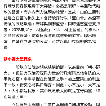
行體制與客觀現實下大突破，必然是裂解、甚至取代鬆
散的藍營，而非內聚力強韌的綠營。是故，白的主要利
益建立在藍的損失上，會持續採行以「藍白合」為煙幕
掩護的戰略欺騙，麻醉與恫嚇藍營，同時迷惑藍營支持
者，2028年採行「柯藍配」，即「柯正藍副」的模式，
才能打敗綠營，這從柯妻陳珮琪選後的發言可嗅出味
道。白營在立法院的表演，必然以此目標與戰略為指
導。
朝小野大是假象
一般以立法院的組成結構論斷，以為目前「朝小野
大」，但最有政治資源與力量的行政權與其他各院的人
事提名權，牢牢掌握在民進黨之手。加上藍與白的利益
不一致，衝突必將與日曝露。因此，小不是小，大不是
大，大小都是假象。其中風險最大的就是在野兩黨，特
別是國民黨。
立法院尚未開議，三黨已為開議日期相互較勁，國