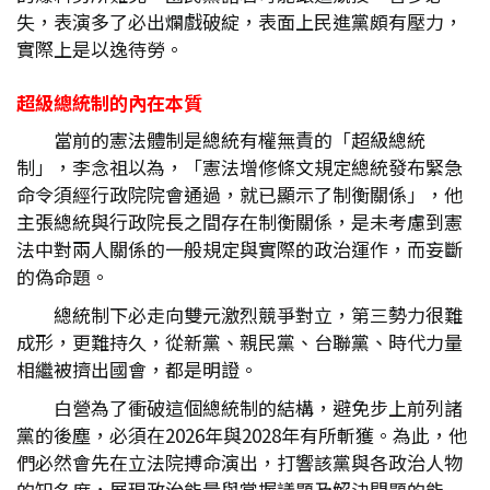
失，表演多了必出爛戲破綻，表面上民進黨頗有壓力，
實際上是以逸待勞。
超級總統制的內在本質
當前的憲法體制是總統有權無責的「超級總統
制」，李念祖以為，「憲法增修條文規定總統發布緊急
命令須經行政院院會通過，就已顯示了制衡關係」，他
主張總統與行政院長之間存在制衡關係，是未考慮到憲
法中對兩人關係的一般規定與實際的政治運作，而妄斷
的偽命題。
總統制下必走向雙元激烈競爭對立，第三勢力很難
成形，更難持久，從新黨、親民黨、台聯黨、時代力量
相繼被擠出國會，都是明證。
白營為了衝破這個總統制的結構，避免步上前列諸
黨的後塵，必須在2026年與2028年有所斬獲。為此，他
們必然會先在立法院搏命演出，打響該黨與各政治人物
的知名度，展現政治能量與掌握議題及解決問題的能