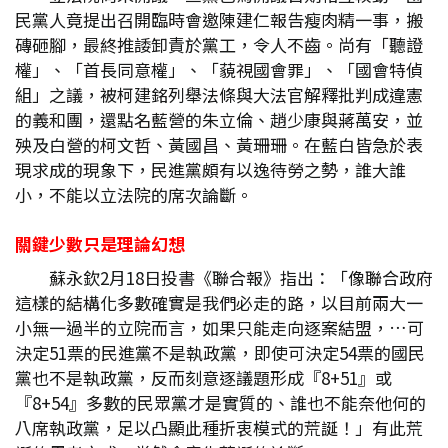
民黨人竟提出召開臨時會邀陳建仁報告瘦肉精一事，搬
磚砸腳，最終推諉卸責於黨工，令人不齒。尚有「聽證
權」、「首長同意權」、「藐視國會罪」、「國會特偵
組」之議，被柯建銘列舉法條與大法官解釋批判成違憲
的義和團，還點名藍營的朱立倫、趙少康與蔣萬安，並
殃及白營的柯文哲、黃國昌、黃珊珊。在藍白皆急於表
現求成的現象下，民進黨頗有以逸待勞之勢，誰大誰
小，不能以立法院的席次論斷。
關鍵少數只是理論幻想
蘇永欽2月18日投書《聯合報》指出：「像聯合政府
這樣的結構化多數確實是我們必走的路，以目前兩大一
小無一過半的立院而言，如果只能走向逐案結盟，…可
決定51票的民進黨不是執政黨，即使可決定54票的國民
黨也不是執政黨，反而刻意逐議題形成『8+51』或
『8+54』多數的民眾黨才是實質的、誰也不能奈他何的
八席執政黨，足以凸顯此種折衷模式的荒誕！」有此荒