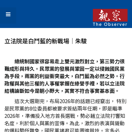
立法院是白鬥藍的新戰場│朱駿
總統制國家很容易走上雙元激烈對立，第三勢力很
難成形與持久。民眾黨的發展與鞏固一定以侵蝕國民黨
為手段，兩黨的利益衝突最大，白鬥藍為必然之勢。行
政權與其他三權的人事權掌握在綠營手裡，若以立法院
結構論斷如今是朝小野大，其實不符合事實基本面。
這次大選剛完，布局2026年的話題已經竄出， 特別
是民眾黨的8位委員都被要求簽結兩年任期，即是瞄準
2026年，準備投入地方首長選戰，勢必藉立法院打響知
名度，利於個人與黨的宣傳。為此，激烈的表演與聳動
的爆料勢所難免，國民黨諸君可能跟進競技。言多必