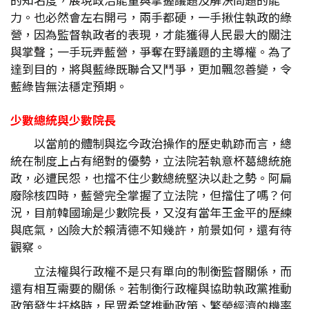
力。也必然會左右開弓，兩手都硬，一手揪住執政的綠
營，因為監督執政者的表現，才能獲得人民最大的關注
與掌聲；一手玩弄藍營，爭奪在野議題的主導權。為了
達到目的，將與藍綠既聯合又鬥爭，更加飄忽善變，令
藍綠皆無法穩定預期。
少數總統與少數院長
以當前的體制與迄今政治操作的歷史軌跡而言，總
統在制度上占有絕對的優勢，立法院若執意杯葛總統施
政，必遭民怨，也擋不住少數總統堅決以赴之勢。阿扁
廢除核四時，藍營完全掌握了立法院，但擋住了嗎？何
況，目前韓國瑜是少數院長，又沒有當年王金平的歷練
與底氣，凶險大於賴清德不知幾許，前景如何，還有待
觀察。
立法權與行政權不是只有單向的制衡監督關係，而
還有相互需要的關係。若制衡行政權與協助執政黨推動
政策發生扞格時，民眾希望推動政策、繁榮經濟的機率