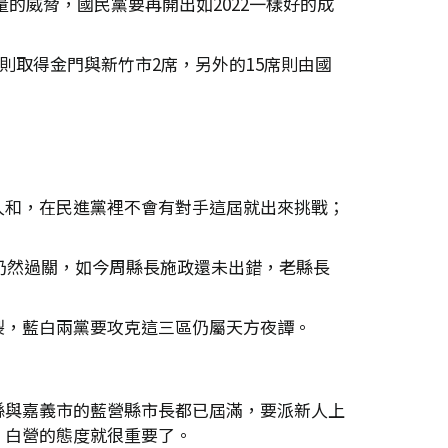
量的威脅，國民黨要再開出如2022一樣好的成
則取得金門與新竹市2席，另外的15席則由國
人和，在民進黨裡不會有對手這屆就出來挑戰；
仍然過關，如今周縣長施政還未出錯，老縣長
裂，藍白兩黨要攻克這三區仍屬天方夜譚。
縣與嘉義市的藍營縣市長都已屆滿，要派新人上
，白營的態度就很重要了。