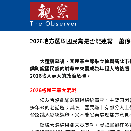
2026地方選舉國民黨是否能連霸│蕭徐
大選落幕後，國民黨主席朱立倫與新北市
侯則說國民黨的前輩未來要成為年輕人的後盾
2026
陷入更大的政治危機。
2026
將是三黨大混戰
侯友宜沒能如願贏得總統寶座，主要原因
多年來的老話題；其次，國民黨中有部分人士
台銘跳入總統選舉，又不能妥善處理雙方意見
總統大選結果雖未竟其功，民眾黨卻在多