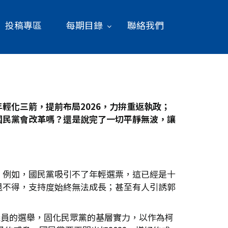
投稿專區
每期目錄
聯絡我們
化三箭，提前布局2026
，力拚重返執政；
國民黨會改革嗎？還是說完了一切平靜無波，讓
；例如，國民黨吸引不了年輕選票，這已經是十
退不得，支持度始終無法成長；甚至有人引誘郭
議員的選舉，固化民眾黨的基層實力，以作為柯