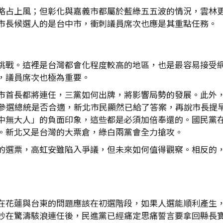
略占上風；但彰化與嘉義市都屬於藍綠五五波的情況，雲林
市長候選人的是台中市，衝刺議員席次也應是其重點任務。
挑戰。這裡是台灣都會化程度較高的地區，也是最容易接受
，議員席次也極為重要。
市首長都將連任，三黨如何出牌，將影響局勢的發展。此外
中參選總統是否合適，新北市民顯然已給了答案，再說市長提
中無大人」的負面印象，這些都是必須加倍奉還的。國民黨在
。新北又是台灣的大票倉，綠白兩黨會全力搶攻。
的選票，高虹安雖陷入爭議，但未來如何值得觀察。相反的
在花蓮與台東的問題應該在初選階段，如果人選能順利產生
妙在驚濤駭浪連任後，民進黨已經痛定思痛誓言要拿回縣長