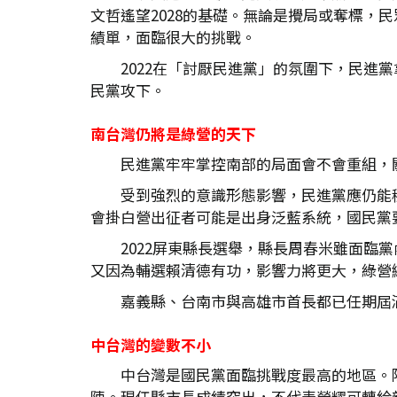
文哲遙望2028的基礎。無論是攪局或奪標，民
績單，面臨很大的挑戰。
2022在「討厭民進黨」的氛圍下，民進
民黨攻下。
南台灣仍將是綠營的天下
民進黨牢牢掌控南部的局面會不會重組，
受到強烈的意識形態影響，民進黨應仍能
會掛白營出征者可能是出身泛藍系統，國民黨要
2022屏東縣長選舉，縣長周春米雖面
又因為輔選賴清德有功，影響力將更大，綠營
嘉義縣、台南市與高雄市首長都已任期屆
中台灣的變數不小
中台灣是國民黨面臨挑戰度最高的地區。
陣。現任縣市長成績突出，不代表榮耀可轉給