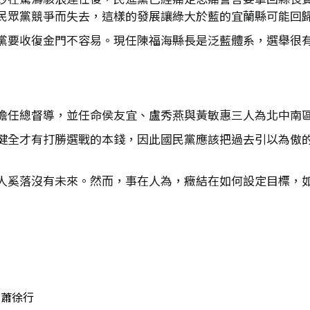
民眾黨競爭而失去，這樣的發展讓綠大於藍的宜蘭縣可能回
黨要收復金門不容易。現任陳福海縣長是泛藍體系，選舉很
擔任總督導，並任命侯友宜、盧秀燕與黃敏惠三人為北中南區的
健全才有打勝選戰的本錢，因此國民黨應該把過去引以為傲
人奚落沒有未來。然而，事在人為，癥結在如何設定目標，
蕭徐行