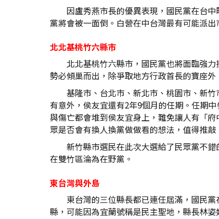
因盧秀燕市長的優異表現，國民黨在台中
黨將會被一面倒。白營在中台灣最有可能派出
北北基桃竹六縣市
北北基桃竹六縣市，國民黨也將面臨強力
勢必傾巢而出，除爭取地方行政首長的寶座外
基隆市、台北市、新北市、桃園市、新竹
有意外，侯友宜還有2年9個月的任期。任期
與傷亡都會堆到侯友宜身上，難免讓人有「府
眾是否會有換人換黨做做看的想法，值得推敲
新竹縣市選民在此次大選給了民眾黨不錯
在雙竹區淪為在野黨。
東台灣與外島
東台灣的三位縣長都已連任屆滿，國民黨
縣，可能因為宜蘭號稱是民主聖地，縣長林姿