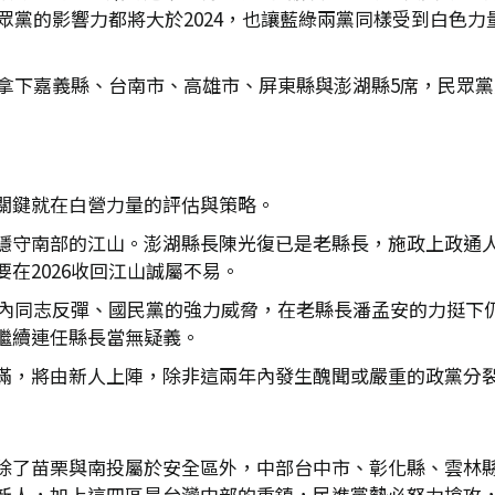
眾黨的影響力都將大於2024，也讓藍綠兩黨同樣受到白色力
黨拿下嘉義縣、台南市、高雄市、屏東縣與澎湖縣5席，民眾黨
關鍵就在白營力量的評估與策略。
穩守南部的江山。澎湖縣長陳光復已是老縣長，施政上政通
在2026收回江山誠屬不易。
臨黨內同志反彈、國民黨的強力威脅，在老縣長潘孟安的力挺下
繼續連任縣長當無疑義。
滿，將由新人上陣，除非這兩年內發生醜聞或嚴重的政黨分
除了苗栗與南投屬於安全區外，中部台中市、彰化縣、雲林
新人，加上這四區是台灣中部的重鎮，民進黨勢必努力搶攻