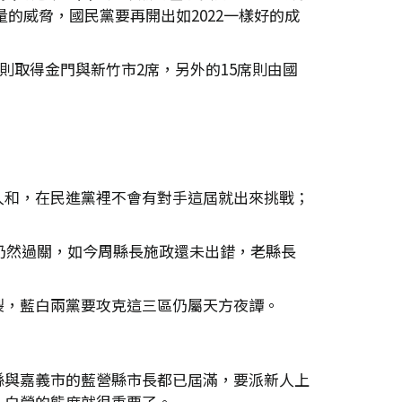
量的威脅，國民黨要再開出如2022一樣好的成
則取得金門與新竹市2席，另外的15席則由國
人和，在民進黨裡不會有對手這屆就出來挑戰；
仍然過關，如今周縣長施政還未出錯，老縣長
裂，藍白兩黨要攻克這三區仍屬天方夜譚。
縣與嘉義市的藍營縣市長都已屆滿，要派新人上
，白營的態度就很重要了。