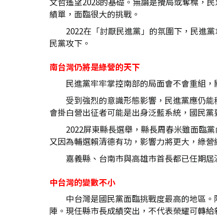
文哲遙望2028的基礎。無論是攪局或奪標，民
績單，面臨很大的挑戰。
2022在「討厭民進黨」的氛圍下，民進
民黨攻下。
南台灣仍將是綠營的天下
民進黨牢牢掌控南部的局面會不會重組，
受到強烈的意識形態影響，民進黨應仍能
會掛白營出征者可能是出身泛藍系統，國民黨要
2022屏東縣長選舉，縣長周春米雖面
又因為輔選賴清德有功，影響力將更大，綠營
嘉義縣、台南市與高雄市首長都已任期屆
中台灣的變數不小
中台灣是國民黨面臨挑戰度最高的地區。
陣。現任縣市長成績突出，不代表榮耀可轉給