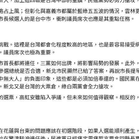
略占上風；但彰化與嘉義市都屬於藍綠五五波的情況，雲林
市長候選人的是台中市，衝刺議員席次也應是其重點任務。
挑戰。這裡是台灣都會化程度較高的地區，也是最容易接受
，議員席次也極為重要。
市首長都將連任，三黨如何出牌，將影響局勢的發展。此外
中參選總統是否合適，新北市民顯然已給了答案，再說市長提
中無大人」的負面印象，這些都是必須加倍奉還的。國民黨在
。新北又是台灣的大票倉，綠白兩黨會全力搶攻。
的選票，高虹安雖陷入爭議，但未來如何值得觀察。相反的
在花蓮與台東的問題應該在初選階段，如果人選能順利產生
妙在驚濤駭浪連任後，民進黨已經痛定思痛誓言要拿回縣長