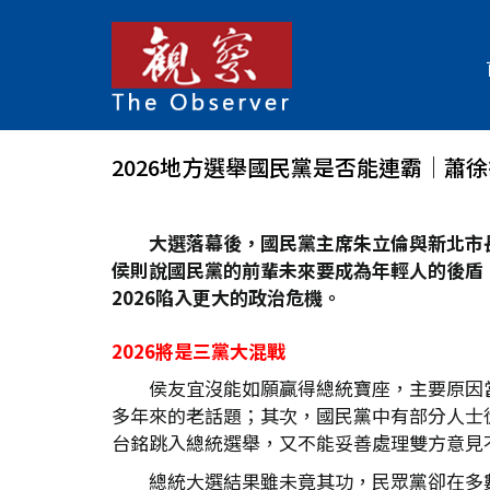
2026地方選舉國民黨是否能連霸│蕭徐
大選落幕後，國民黨主席朱立倫與新北市
侯則說國民黨的前輩未來要成為年輕人的後盾
2026
陷入更大的政治危機。
2026
將是三黨大混戰
侯友宜沒能如願贏得總統寶座，主要原因
多年來的老話題；其次，國民黨中有部分人士
台銘跳入總統選舉，又不能妥善處理雙方意見
總統大選結果雖未竟其功，民眾黨卻在多