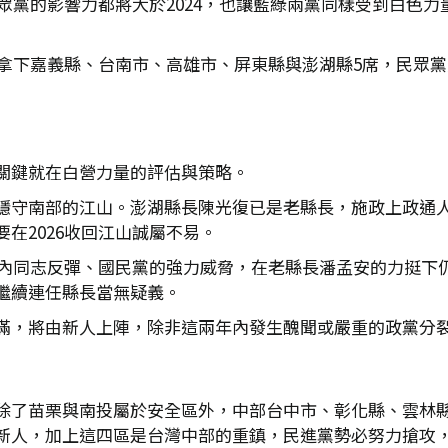
眾黨的影響力都將大於2024，也讓藍綠兩黨同樣受到白色力
黨拿下嘉義縣、台南市、高雄市、屏東縣與澎湖縣5席，民眾黨
關鍵就在白營力量的評估與策略。
穩守南部的江山。澎湖縣長陳光復已是老縣長，施政上政通
在2026收回江山誠屬不易。
臨黨內同志反彈、國民黨的強力威脅，在老縣長潘孟安的力挺下
繼續連任縣長當無疑義。
滿，將由新人上陣，除非這兩年內發生醜聞或嚴重的政黨分
除了苗栗與南投屬於安全區外，中部台中市、彰化縣、雲林
新人，加上這四區是台灣中部的重鎮，民進黨勢必努力搶攻