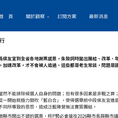
首 頁
關於觀察
訂閱方案
最新消息
行
長侯友宜到全省各地謝票感恩，朱致詞時拋出團結、改革、年輕
，加速改革，才不會被人追過。這些都是老生常談，問題是
當然不能排除候選人自身的問題；但有很多因素是非戰之罪
從一開始就極力鼓吹「藍白合」，使得選舉前中段侯友宜進
不同所導致的恩怨，造成泛藍陣營無法實質團結。
數縣市開出不錯的選票，柯P勢必會搶攻2026縣市長與縣市