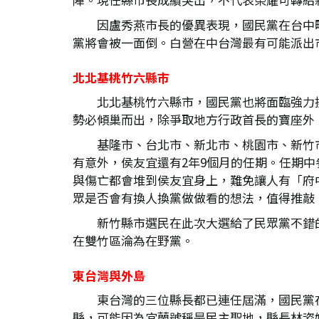
因盧秀燕市長的優異表現，國民黨在台中
黨將會被一面倒。白營在中台灣最有可能派出
北北基桃竹六縣市
北北基桃竹六縣市，國民黨也將面臨強力
勢必傾巢而出，除爭取地方行政首長的寶座外
基隆市、台北市、新北市、桃園市、新竹
有意外，侯友宜還有2年9個月的任期。任期
與傷亡都會堆到侯友宜身上，難免讓人有「府
眾是否會有換人換黨做做看的想法，值得推敲
新竹縣市選民在此次大選給了民眾黨不錯
在雙竹區淪為在野黨。
東台灣與外島
東台灣的三位縣長都已連任屆滿，國民黨
縣，可能因為宜蘭號稱是民主聖地，縣長林姿