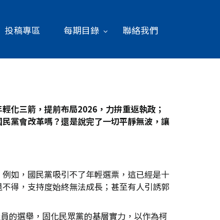
投稿專區
每期目錄
聯絡我們
化三箭，提前布局2026
，力拚重返執政；
國民黨會改革嗎？還是說完了一切平靜無波，讓
；例如，國民黨吸引不了年輕選票，這已經是十
退不得，支持度始終無法成長；甚至有人引誘郭
議員的選舉，固化民眾黨的基層實力，以作為柯