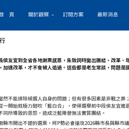
首 頁
關於觀察
訂閱方案
最新消息
行
長侯友宜到全省各地謝票感恩，朱致詞時拋出團結、改革、年輕
，加速改革，才不會被人追過。這些都是老生常談，問題是
當然不能排除候選人自身的問題；但有很多因素是非戰之罪
從一開始就極力鼓吹「藍白合」，使得選舉前中段侯友宜進
不同所導致的恩怨，造成泛藍陣營無法實質團結。
數縣市開出不錯的選票，柯P勢必會搶攻2026縣市長與縣市