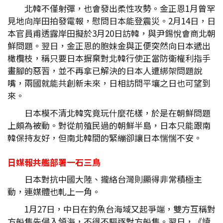
北韓不僅射彈，也會發出柔性攻勢。金正恩1月曾罕
見地向岸田拍發電報，慰問日本能登震災。2月14日，日
本官員甫透露岸田擬於3月20日訪韓，與尹錫悅會商北朝
鮮問題。翌日，金正恩的胞妹金與正便突然向日本遞出
橄欖枝，稱只要日本摒棄對北韓行使正當防衛權利指手
畫腳的惡習，並不再拿已解決的日本人遭綁架問題說
嘴，兩國就能共創新未來，日相訪問平壤之日也可望到
來。
日本模不清北韓究竟玩什麼花樣，於是在朝鮮問題
上頗為被動。對從前殖民過的朝鮮半島，日本只能跟南
韓保持友好，但南北韓間的緊繃卻讓日本惴惴不安。
日媒報共艦部署一石三鳥
日本對抗中國大陸、攏絡台灣則顯得非常積極主
動，連媒體也軋上一角。
1月27日，中日在釣魚台海域又起爭端，雙方互稱對
方船隻先侵入領海，不得不驅逐對方船隻。翌日，《讀