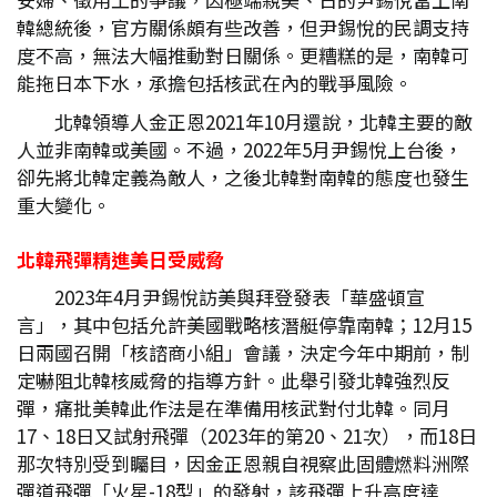
韓總統後，官方關係頗有些改善，但尹錫悅的民調支持
度不高，無法大幅推動對日關係。更糟糕的是，南韓可
能拖日本下水，承擔包括核武在內的戰爭風險。
北韓領導人金正恩2021年10月還說，北韓主要的敵
人並非南韓或美國。不過，2022年5月尹錫悅上台後，
卻先將北韓定義為敵人，之後北韓對南韓的態度也發生
重大變化。
北韓飛彈精進美日受威脅
2023年4月尹錫悅訪美與拜登發表「華盛頓宣
言」，其中包括允許美國戰略核潛艇停靠南韓；12月15
日兩國召開「核諮商小組」會議，決定今年中期前，制
定嚇阻北韓核威脅的指導方針。此舉引發北韓強烈反
彈，痛批美韓此作法是在準備用核武對付北韓。同月
17、18日又試射飛彈（2023年的第20、21次），而18日
那次特別受到矚目，因金正恩親自視察此固體燃料洲際
彈道飛彈「火星-18型」的發射，該飛彈上升高度達