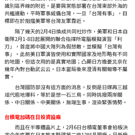
識別區界線的附近，是要與常態部署在台灣東部外海的
共艦連動，平時軍事威懾台灣，一旦「台灣有事」，目
標即在於阻擋美軍等台灣友軍靠近。
隔了幾天的2月4日換成共同社炒作，美軍和日本自
衛隊2月1-8日起展開的聯合指揮所電腦模擬演習「利
刃」，首度將中國大陸列為假想敵，並模擬「台灣有
事」。此前美日軍演皆使用和實際國家及地形略有不同
的地圖，但這次用的是真實地圖；凸顯日方擔憂北京在
幾年內對台動武云云。日本當局後來澄清有關報導不屬
實。
台灣國防部沒有這方面的消息，反倒是日媒再三越
俎代庖地爆料，等於是想一石三鳥，同時挑撥兩岸關
係、中日關係、中美關係，無端生事，渲染緊張情勢。
台積電加碼在日投資設廠
而且在半導體晶片上，2月6日台積電董事會拍板決
定今年底要在日本熊本縣建第二座12吋晶圓廠，且新廠