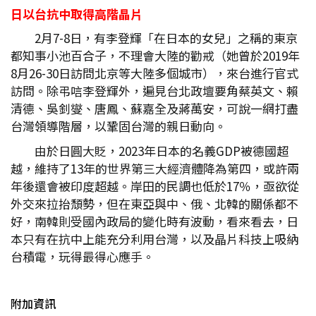
日以台抗中取得高階晶片
2月7-8日，有李登輝「在日本的女兒」之稱的東京
都知事小池百合子，不理會大陸的勸戒（她曾於2019年
8月26-30日訪問北京等大陸多個城市），來台進行官式
訪問。除弔唁李登輝外，遍見台北政壇要角蔡英文、賴
清德、吳釗燮、唐鳳、蘇嘉全及蔣萬安，可說一網打盡
台灣領導階層，以鞏固台灣的親日動向。
由於日圓大貶，2023年日本的名義GDP被德國超
越，維持了13年的世界第三大經濟體降為第四，或許兩
年後還會被印度超越。岸田的民調也低於17％，亟欲從
外交來拉抬頹勢，但在東亞與中、俄、北韓的關係都不
好，南韓則受國內政局的變化時有波動，看來看去，日
本只有在抗中上能充分利用台灣，以及晶片科技上吸納
台積電，玩得最得心應手。
附加資訊