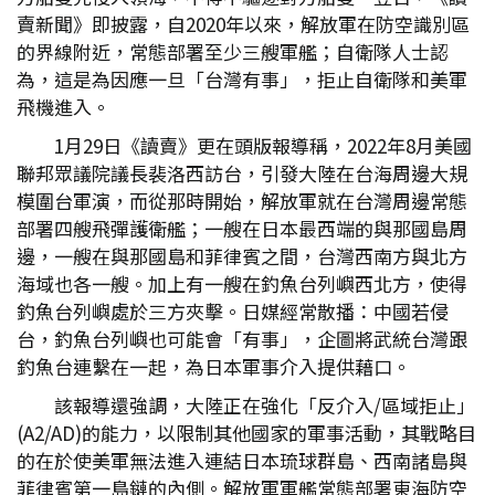
賣新聞》即披露，自2020年以來，解放軍在防空識別區
的界線附近，常態部署至少三艘軍艦；自衛隊人士認
為，這是為因應一旦「台灣有事」，拒止自衛隊和美軍
飛機進入。
1月29日《讀賣》更在頭版報導稱，2022年8月美國
聯邦眾議院議長裴洛西訪台，引發大陸在台海周邊大規
模圍台軍演，而從那時開始，解放軍就在台灣周邊常態
部署四艘飛彈護衛艦；一艘在日本最西端的與那國島周
邊，一艘在與那國島和菲律賓之間，台灣西南方與北方
海域也各一艘。加上有一艘在釣魚台列嶼西北方，使得
釣魚台列嶼處於三方夾擊。日媒經常散播：中國若侵
台，釣魚台列嶼也可能會「有事」，企圖將武統台灣跟
釣魚台連繫在一起，為日本軍事介入提供藉口。
該報導還強調，大陸正在強化「反介入/區域拒止」
(A2/AD)的能力，以限制其他國家的軍事活動，其戰略目
的在於使美軍無法進入連結日本琉球群島、西南諸島與
菲律賓第一島鏈的內側。解放軍軍艦常態部署東海防空