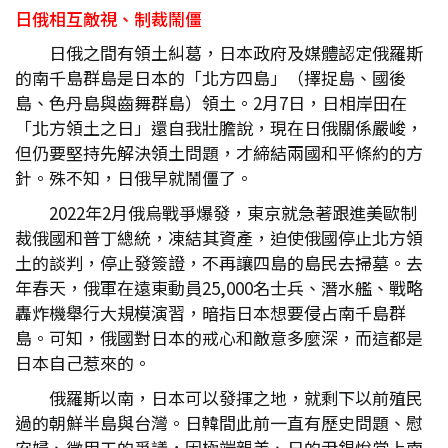
日俄相互敵視、制裁鬧僵
日俄之間有領土糾葛，日本政府及媒體認定俄羅斯
的南千島群島是日本的「北方四島」（擇捉島、國後
島、色丹島與齒舞群島）領土。2月7日，日相岸田在
「北方領土之日」還自我壯膽說，現在日俄關係嚴峻，
但仍要堅持先解決領土問題，才締結兩國和平條約的方
針。殊不知，日俄早就鬧僵了。
2022年2月俄烏戰爭爆發，東京就急著跟進美歐制
裁俄國和普丁總統，凍結其資產，迫使俄國停止北方領
土的談判，停止發簽證，不再讓四島的島民去掃墓。去
年春天，俄軍在遠東動員25,000名士兵、潛水艦、戰略
轟炸機舉行大規模演習，暗指日本想要侵占南千島群
島。可知，俄國對日本的戒心和敵意多麼深，而這都是
日本自己惹來的。
俄羅斯以南，日本可以發揮之地，就剩下以前殖民
過的朝鮮半島與台灣。日韓間此前一直有歷史問題、慰
安婦、徵用工的爭議，因極端親美、日的尹錫悅當上南