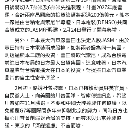
日後將切入7奈米及6奈米先進製程，計畫2027年底營
運，合計兩座晶圓廠的投資總額將超過200億美元。熊本
一廠是由台積電與索尼半導體、日本電裝(DENSO)共同
合資成立的JASM所興建，2月24日舉行了開幕典禮。
另外，日本最大汽車廠豐田也決定入股JASM。由於
豐田持有日本電裝兩成股權，如將兩者歸為同一集團，
則透過熊本二廠的投資，豐田將取代索尼，成為台積電
前進日本布局的日方最大出資集團。這意味著，日本汽
車產業對台積電擴大在日本的投資，對提振日本汽車業
晶片的自主性寄予厚望。
2月初，路透社曾披露，日本已持續動員駐美官員、
自民黨人士，向美國的川普團隊、智庫傳達訊息，希望
川普如在11月勝選，不要和中國大陸達成任何協議，以
免顛覆G7等國際間多年來抑制北京的努力，同時日方也
擔心川普會削弱對台灣的支持，而尋求與北京達成協
議。東京的「深謀遠慮」不言而喻。