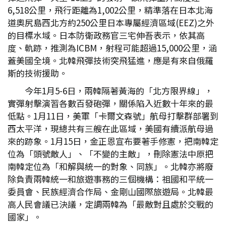
6,518公里，飛行距離為1,002公里，精準落在日本北海
道奧尻島西北方約250公里日本專屬經濟區域(EEZ)之外
的目標水域。日本防衛政務官三宅伸吾表示，依其高
度、軌跡，推測為ICBM，射程可能超過15,000公里，涵
蓋美國全境。北韓飛彈技術突飛猛進，應是有來自俄羅
斯的技術援助。
今年1月5-6日，兩韓隔著黃海的「北方限界線」，
實彈射擊演習各數百發砲彈，關係陷入近數十年來的最
低點。1月11日，美軍「卡爾文森號」航母打擊群部署到
西太平洋，現總共有三艘在此區域，美國有續派航母過
來的跡象。1月15日，金正恩宣布要著手修憲，把南韓定
位為「頭號敵人」、「不變的主敵」，刪除憲法中原把
南韓定位為「和解與統一的對象、同族」。北韓亦將廢
除負責兩韓統一和旅遊事務的三個機構：祖國和平統一
委員會、民族經濟合作局、金剛山國際旅遊局。北韓最
高人民會議已決議，定調兩韓為「最敵對且處於交戰的
國家」。