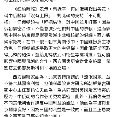
《紐約時報》表示，習近平一再向俄朝釋出善意，
稱中俄關係「沒有上限」，對北韓的支持「不可動
搖」，但俄朝領袖「拜把結盟」對中國並非好事，因為
俄朝緊密合作，不僅會減少他們對中國的依賴，進而影
響中國在結束俄烏衝突及減少北韓核武的倡議。西方觀
察家認為，在中、俄、朝三角關係中，中國雖扮演主導
角色，但俄朝都想爭取更大的主導權，因此俄羅斯若取
得北韓的砲彈，並給北韓核武和衞星等高科技，就可能
影響中國與俄朝的合作，西方國家更會對北京施壓，希
望它去影響莫斯科和平壤的立場。
西方觀察家認為，北京支持所謂的「流氓國家」並
不符合其國家利益。但俄科學院東方研究所朝鮮蒙古研
究中心主任瓦倫佐夫認為，為共同面對美國及其盟邦的
壓力，中俄朝的合作必將更為緊密。此外，瓦倫佐夫並
不同意俄朝合作違反中國利益的說法，他認為平壤與北
京關係良好，因為三國的利益是一致的，而且金正恩訪
俄之事可能已事先知會北京。