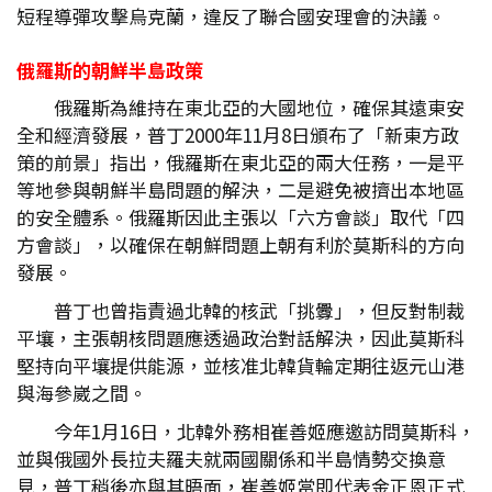
短程導彈攻擊烏克蘭，違反了聯合國安理會的決議。
俄羅斯的朝鮮半島政策
俄羅斯為維持在東北亞的大國地位，確保其遠東安
全和經濟發展，普丁2000年11月8日頒布了「新東方政
策的前景」指出，俄羅斯在東北亞的兩大任務，一是平
等地參與朝鮮半島問題的解決，二是避免被擠出本地區
的安全體系。俄羅斯因此主張以「六方會談」取代「四
方會談」，以確保在朝鮮問題上朝有利於莫斯科的方向
發展。
普丁也曾指責過北韓的核武「挑釁」，但反對制裁
平壤，主張朝核問題應透過政治對話解決，因此莫斯科
堅持向平壤提供能源，並核准北韓貨輪定期往返元山港
與海參崴之間。
今年1月16日，北韓外務相崔善姬應邀訪問莫斯科，
並與俄國外長拉夫羅夫就兩國關係和半島情勢交換意
見，普丁稍後亦與其晤面，崔善姬當即代表金正恩正式