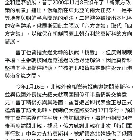
全和經濟發展，普丁2000年11月8日頒布了「新東方政
策的前景」指出，俄羅斯在東北亞的兩大任務，一是平
等地參與朝鮮半島問題的解決，二是避免被擠出本地區
的安全體系。俄羅斯因此主張以「六方會談」取代「四
方會談」，以確保在朝鮮問題上朝有利於莫斯科的方向
發展。
普丁也曾指責過北韓的核武「挑釁」，但反對制裁
平壤，主張朝核問題應透過政治對話解決，因此莫斯科
堅持向平壤提供能源，並核准北韓貨輪定期往返元山港
與海參崴之間。
今年1月16日，北韓外務相崔善姬應邀訪問莫斯科，
並與俄國外長拉夫羅夫就兩國關係和半島情勢交換意
見，普丁稍後亦與其晤面，崔善姬當即代表金正恩正式
邀請普丁訪問北韓。俄總統大選將於3月17日舉行，預料
普丁會在選後前往平壤，倘訪問成行，這是他相隔24年
後再度訪問北韓。據悉，俄方感謝北韓在此次「特別軍
事行動」中全力支持莫斯科，被解讀為北韓提供了俄國