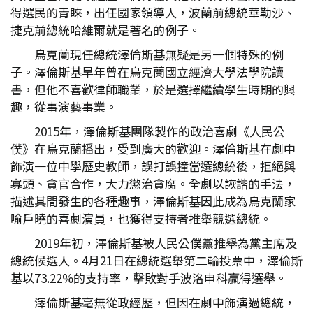
得選民的青睞，出任國家領導人，波蘭前總統華勒沙、
捷克前總統哈維爾就是著名的例子。
烏克蘭現任總統澤倫斯基無疑是另一個特殊的例
子。澤倫斯基早年曾在烏克蘭國立經濟大學法學院讀
書，但他不喜歡律師職業，於是選擇繼續學生時期的興
趣，從事演藝事業。
2015年，澤倫斯基團隊製作的政治喜劇《人民公
僕》在烏克蘭播出，受到廣大的歡迎。澤倫斯基在劇中
飾演一位中學歷史教師，誤打誤撞當選總統後，拒絕與
寡頭、貪官合作，大力懲治貪腐。全劇以詼諧的手法，
描述其間發生的各種趣事，澤倫斯基因此成為烏克蘭家
喻戶曉的喜劇演員，也獲得支持者推舉競選總統。
2019年初，澤倫斯基被人民公僕黨推舉為黨主席及
總統候選人。4月21日在總統選舉第二輪投票中，澤倫斯
基以73.22%的支持率，擊敗對手波洛申科贏得選舉。
澤倫斯基毫無從政經歷，但因在劇中飾演過總統，