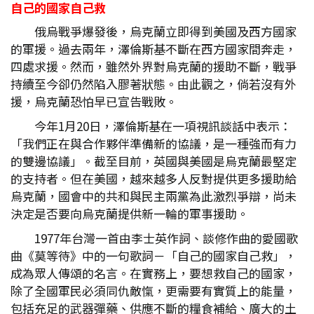
自己的國家自己救
俄烏戰爭爆發後，烏克蘭立即得到美國及西方國家
的軍援。過去兩年，澤倫斯基不斷在西方國家間奔走，
四處求援。然而，雖然外界對烏克蘭的援助不斷，戰爭
持續至今卻仍然陷入膠著狀態。由此觀之，倘若沒有外
援，烏克蘭恐怕早已宣告戰敗。
今年1月20日，澤倫斯基在一項視訊談話中表示：
「我們正在與合作夥伴準備新的協議，是一種強而有力
的雙邊協議」。截至目前，英國與美國是烏克蘭最堅定
的支持者。但在美國，越來越多人反對提供更多援助給
烏克蘭，國會中的共和與民主兩黨為此激烈爭辯，尚未
決定是否要向烏克蘭提供新一輪的軍事援助。
1977年台灣一首由李士英作詞、談修作曲的愛國歌
曲《莫等待》中的一句歌詞－「自己的國家自己救」，
成為眾人傳頌的名言。在實務上，要想救自己的國家，
除了全國軍民必須同仇敵愾，更需要有實質上的能量，
包括充足的武器彈藥、供應不斷的糧食補給、廣大的土