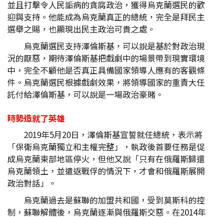
並且打擊令人民詬病的貪腐政治，獲得烏克蘭選民的歡
迎與支持。他能成為烏克蘭真正的總統，完全是拜民主
選舉之賜，也顯現出民主政治可貴之處。
烏克蘭選民支持澤倫斯基，可以說是基於對政治現
況的厭惡，期待澤倫斯基把戲劇中的場景帶到現實環境
中，完全不顧他是否真正具備國家領導人應有的客觀條
件。烏克蘭選民根據戲劇效果，將領導國家的重責大任
託付給澤倫斯基，可以說是一場政治豪賭。
時勢造就了英雄
2019年5月20日，澤倫斯基宣誓就任總統，表示將
「保衛烏克蘭獨立和主權完整」，執政後首要任務是促
成烏克蘭東部地區停火，但他又說「只有在俄羅斯歸還
烏克蘭領土，並遣返戰俘的情況下，才會和俄羅斯展開
政治對話」。
烏克蘭過去是蘇聯的加盟共和國，受到莫斯科的控
制，蘇聯解體後，烏克蘭逐漸與俄羅斯交惡。在2014年