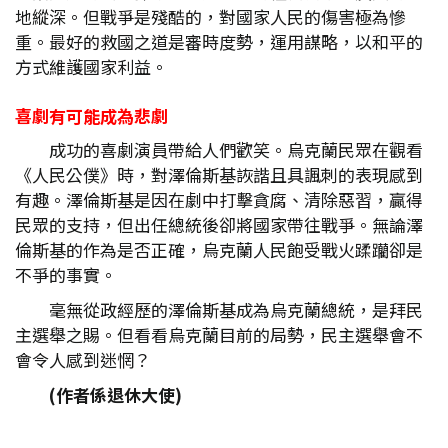
地縱深。但戰爭是殘酷的，對國家人民的傷害極為慘
重。最好的救國之道是審時度勢，運用謀略，以和平的
方式維護國家利益。
喜劇有可能成為悲劇
成功的喜劇演員帶給人們歡笑。烏克蘭民眾在觀看
《人民公僕》時，對澤倫斯基詼諧且具諷刺的表現感到
有趣。澤倫斯基是因在劇中打擊貪腐、清除惡習，贏得
民眾的支持，但出任總統後卻將國家帶往戰爭。無論澤
倫斯基的作為是否正確，烏克蘭人民飽受戰火蹂躪卻是
不爭的事實。
毫無從政經歷的澤倫斯基成為烏克蘭總統，是拜民
主選舉之賜。但看看烏克蘭目前的局勢，民主選舉會不
會令人感到迷惘？
(作者係退休大使)