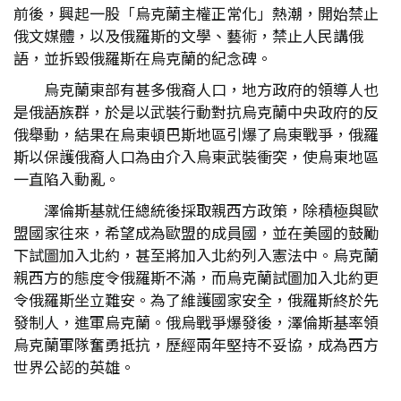
前後，興起一股「烏克蘭主權正常化」熱潮，開始禁止
俄文媒體，以及俄羅斯的文學、藝術，禁止人民講俄
語，並拆毀俄羅斯在烏克蘭的紀念碑。
烏克蘭東部有甚多俄裔人口，地方政府的領導人也
是俄語族群，於是以武裝行動對抗烏克蘭中央政府的反
俄舉動，結果在烏東頓巴斯地區引爆了烏東戰爭，俄羅
斯以保護俄裔人口為由介入烏東武裝衝突，使烏東地區
一直陷入動亂。
澤倫斯基就任總統後採取親西方政策，除積極與歐
盟國家往來，希望成為歐盟的成員國，並在美國的鼓勵
下試圖加入北約，甚至將加入北約列入憲法中。烏克蘭
親西方的態度令俄羅斯不滿，而烏克蘭試圖加入北約更
令俄羅斯坐立難安。為了維護國家安全，俄羅斯終於先
發制人，進軍烏克蘭。俄烏戰爭爆發後，澤倫斯基率領
烏克蘭軍隊奮勇抵抗，歷經兩年堅持不妥協，成為西方
世界公認的英雄。