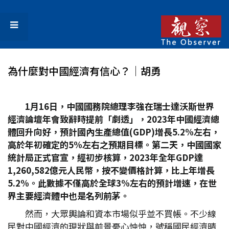
為什麼對中國經濟有信心？│胡勇
1
月16
日，中國國務院總理李強在瑞士達沃斯世界
經濟論壇年會致辭時提前「劇透」，2023
年中國經濟總
體回升向好，預計國內生產總值(GDP)
增長5.2%
左右，
高於年初確定的5%
左右之預期目標。第二天，中國國家
統計局正式官宣，經初步核算，2023
年全年GDP
達
1,260,582
億元人民幣，按不變價格計算，比上年增長
5.2%
。此數據不僅高於全球3%
左右的預計增速，在世
界主要經濟體中也是名列前茅。
然而，大眾輿論和資本市場似乎並不買帳。不少線
民對中國經濟的現狀與前景憂心忡忡，號稱國民經濟晴