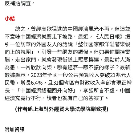
反補貼調查。
小結
總之，曾經高歌猛進的中國經濟風光不再，但這並
不意味中國經濟就要走下坡路。最近，《人民日報》援
引一位訪華的外國友人的話說「整個國家都洋溢著樂觀
向上的氛圍」，引發一些網友的調侃。但如果你關掉電
腦，走出家門，就會發現街道上熙熙攘攘，景點前人滿
為患，一片欣欣向榮，哪有經濟一蹶不振的樣子？最新
數據顯示，2023年全國一般公共預算收入突破21兆元人
民幣，增長6.4%，且31個省區市財政收入全部實現正增
長。「中國經濟總體回升向好」，李強所言不虛。中國
經濟究竟行不行，讀者也就有自己的答案了。
(作者係上海對外經貿大學法學院副教授)
附加資訊