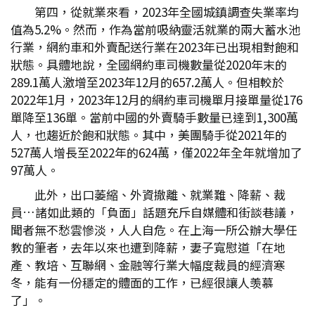
第四，從就業來看，2023年全國城鎮調查失業率均
值為5.2%。然而，作為當前吸納靈活就業的兩大蓄水池
行業，網約車和外賣配送行業在2023年已出現相對飽和
狀態。具體地說，全國網約車司機數量從2020年末的
289.1萬人激增至2023年12月的657.2萬人。但相較於
2022年1月，2023年12月的網約車司機單月接單量從176
單降至136單。當前中國的外賣騎手數量已達到1,300萬
人，也趨近於飽和狀態。其中，美團騎手從2021年的
527萬人增長至2022年的624萬，僅2022年全年就增加了
97萬人。
此外，出口萎縮、外資撤離、就業難、降薪、裁
員…諸如此類的「負面」話題充斥自媒體和街談巷議，
聞者無不愁雲慘淡，人人自危。在上海一所公辦大學任
教的筆者，去年以來也遭到降薪，妻子寬慰道「在地
產、教培、互聯網、金融等行業大幅度裁員的經濟寒
冬，能有一份穩定的體面的工作，已經很讓人羡慕
了」。