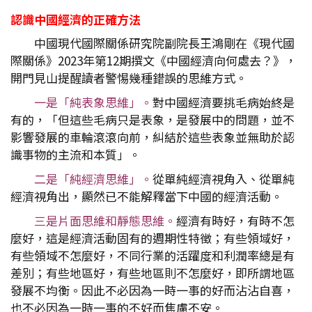
認識中國經濟的正確方法
中國現代國際關係研究院副院長王鴻剛在《現代國
際關係》2023年第12期撰文《中國經濟向何處去？》，
開門見山提醒讀者警惕幾種錯誤的思維方式。
一是「純表象思維」。
對中國經濟要挑毛病始終是
有的，「但這些毛病只是表象，是發展中的問題，並不
影響發展的車輪滾滾向前，糾結於這些表象並無助於認
識事物的主流和本質」。
二是「純經濟思維」。
從單純經濟視角入、從單純
經濟視角出，顯然已不能解釋當下中國的經濟活動。
三是片面思維和靜態思維。
經濟有時好，有時不怎
麼好，這是經濟活動固有的週期性特徵；有些領域好，
有些領域不怎麼好，不同行業的活躍度和利潤率總是有
差別；有些地區好，有些地區則不怎麼好，即所謂地區
發展不均衡。因此不必因為一時一事的好而沾沾自喜，
也不必因為一時一事的不好而焦慮不安。