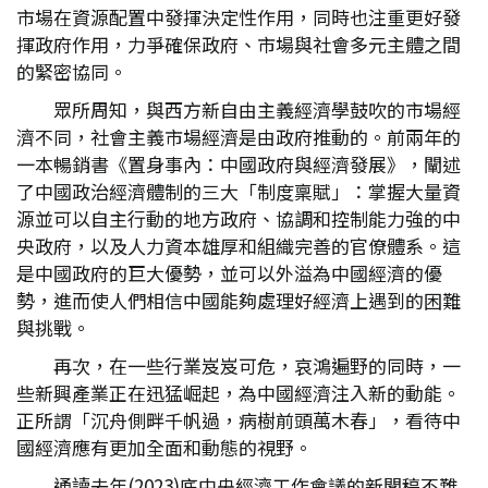
市場在資源配置中發揮決定性作用，同時也注重更好發
揮政府作用，力爭確保政府、市場與社會多元主體之間
的緊密協同。
眾所周知，與西方新自由主義經濟學鼓吹的市場經
濟不同，社會主義市場經濟是由政府推動的。前兩年的
一本暢銷書《置身事內：中國政府與經濟發展》，闡述
了中國政治經濟體制的三大「制度稟賦」：掌握大量資
源並可以自主行動的地方政府、協調和控制能力強的中
央政府，以及人力資本雄厚和組織完善的官僚體系。這
是中國政府的巨大優勢，並可以外溢為中國經濟的優
勢，進而使人們相信中國能夠處理好經濟上遇到的困難
與挑戰。
再次，在一些行業岌岌可危，哀鴻遍野的同時，一
些新興產業正在迅猛崛起，為中國經濟注入新的動能。
正所謂「沉舟側畔千帆過，病樹前頭萬木春」，看待中
國經濟應有更加全面和動態的視野。
通讀去年(2023)底中央經濟工作會議的新聞稿不難