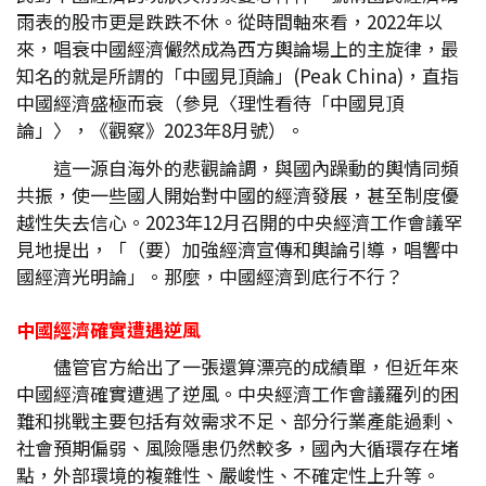
雨表的股市更是跌跌不休。從時間軸來看，2022年以
來，唱衰中國經濟儼然成為西方輿論場上的主旋律，最
知名的就是所謂的「中國見頂論」(Peak China)，直指
中國經濟盛極而衰（參見〈理性看待「中國見頂
論」〉，《觀察》2023年8月號）。
這一源自海外的悲觀論調，與國內躁動的輿情同頻
共振，使一些國人開始對中國的經濟發展，甚至制度優
越性失去信心。2023年12月召開的中央經濟工作會議罕
見地提出，「（要）加強經濟宣傳和輿論引導，唱響中
國經濟光明論」。那麼，中國經濟到底行不行？
中國經濟確實遭遇逆風
儘管官方給出了一張還算漂亮的成績單，但近年來
中國經濟確實遭遇了逆風。中央經濟工作會議羅列的困
難和挑戰主要包括有效需求不足、部分行業產能過剩、
社會預期偏弱、風險隱患仍然較多，國內大循環存在堵
點，外部環境的複雜性、嚴峻性、不確定性上升等。