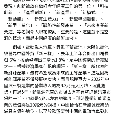
發現，創新被放在做好今年經濟工作的第一位，「科技
創新」、「產業創新」、「新產業」、「新模式」、
「新動能」、「新質生產力」、「新型舉國體制」、
「新型工業化」、「戰略性新興產業」、「未來產業新
賽道」等名詞令人眼花撩亂。重要的是，這些並不是空
洞的概念，而是中國經濟的新鮮血液。
例如，電動載人汽車、鋰離子蓄電池、太陽能電池
被譽為中國外貿「新三樣」，去年上半年合計出口增長
61.6%，拉動整體出口增長1.8%，是中國經濟的新亮點
之一。根據經濟學家何帆的調研，「新三樣」所代表的
新能源產業，最有希望成為未來的主導產業。這是因為
新能源產業不僅發展速度快，而且規模巨大。2022年中
國汽車製造業的營業收入約為9.3兆元人民幣，照此趨
勢，再過5年，新能源汽車的市場占有率有望達到汽車市
場的一半，也就是5兆元左右的營收。那時整個新能源產
業的產值將是10兆元的規模。中國恰恰在新能源產業領
域具有優勢地位，以至於歐盟要對中國的電動汽車發起