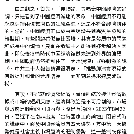
由是觀之，首先，「見頂論」等唱衰中國經濟的論
調，只是看到了中國經濟減速的表象。中國經濟不可能
永遠保持兩位數增長的狂飆突進，這是不符合經濟規律
的。當前，中國經濟正處於由高速增長到高質量發展的
轉型期，有些問題看似無比嚴峻，其實是發展中的問題
和成長中的煩惱，只有在發展中才能得到逐步解決。因
此，即使後疫情時代中國經濟復甦未達到外界的強預
期，中國政府仍然抵制住了「大水漫灌」式強刺激的誘
惑。中共二十大報告講得很清楚，「推動經濟實現質的
有效提升和量的合理增長」，而非刻意追求速度或規
模。
其次，不能就經濟談經濟，僅僅糾結於幾個經濟數
據或市場的短期反應。經濟與政治是不可分割的，市場
與政府是聯動的，國內與國際是互通的。2023年8月22
日，習近平在南非出席「金磚國家工商論壇」閉幕式時
的講話中，談及中國經濟具有四大優勢，其中第一大優
勢就是社會主義市場經濟的體制優勢。這一體制既保證