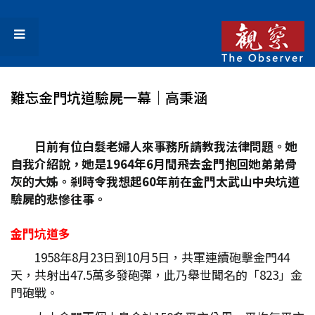
難忘金門坑道驗屍一幕│高秉涵
日前有位白髮老婦人來事務所請教我法律問題。她
自我介紹說，她是1964
年6
月間飛去金門抱回她弟弟骨
灰的大姊。剎時令我想起60
年前在金門太武山中央坑道
驗屍的悲慘往事。
金門坑道多
1958年8月23日到10月5日，共軍連續砲擊金門44
天，共射出47.5萬多發砲彈，此乃舉世聞名的「823」金
門砲戰。