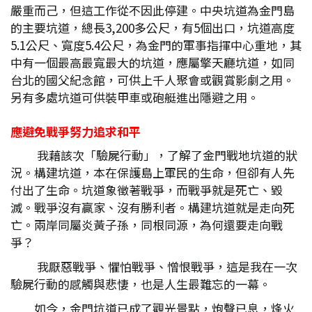
嚴重而己，但這工作從不因此停建。中央坑道為金門島
的主要坑道，總長3,200多公尺，有5個出口，坑道高度
5.1公尺、寬度5.4公尺，為金門的軍事指揮中心重地，其
中有一個最高最寬最大的坑道，應屬擎天廳坑道，如同
台北的國父紀念館，可供上千人聚會或觀賞影劇之用。
另有多處坑道可供裝甲車或砲艇進出隱避之用。
應避免戰爭努力追求和平
我藉該次「驗屍行動」，了解了金門戰地坑道的狀
況。構建坑道，本在保護島上軍民的生命，但卻有人先
付出了生命。坑道象徵著戰爭，而戰爭就是死亡、毀
滅。戰爭沒有贏家、沒有勝利者。構建坑道就是走向死
亡。兩岸同屬炎黃子孫，同根同源，為何還要走向戰
爭？
我厭惡戰爭、懼怕戰爭、憎恨戰爭，這是我在一次
驗屍行動的感觸與悲悽，也是人生最難忘的一幕。
如今，金門坑道已成了觀光景點，炮聲已息，烽火