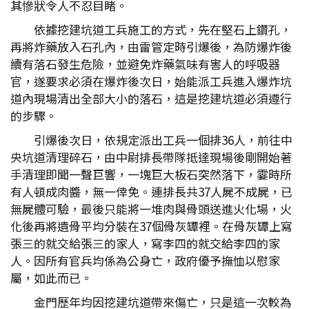
其慘狀令人不忍目睹。
依據挖建坑道工兵施工的方式，先在堅石上鑽孔，
再將炸藥放入石孔內，由雷管定時引爆後，為防爆炸後
續有落石發生危險，並避免炸藥氣味有害人的呼吸器
官，遂要求必須在爆炸後次日，始能派工兵進入爆炸坑
道內現場清出全部大小的落石，這是挖建坑道必須遵行
的步驟。
引爆後次日，依規定派出工兵一個排36人，前往中
央坑道清理碎石，由中尉排長帶隊抵達現場後剛開始著
手清理即聞一聲巨響，一塊巨大板石突然落下，霎時所
有人頓成肉醬，無一倖免。連排長共37人屍不成屍，已
無屍體可驗，最後只能將一堆肉與骨頭送進火化場，火
化後再將遺骨平均分裝在37個骨灰罈裡。在骨灰罈上寫
張三的就交給張三的家人，寫李四的就交給李四的家
人。因所有官兵均係為公身亡，政府優予撫恤以慰家
屬，如此而已。
金門歷年均因挖建坑道帶來傷亡，只是這一次較為