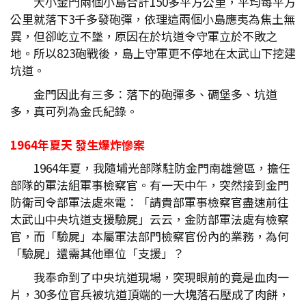
大小金門兩個小島合計150多平方公里，平均每平方
公里就落下3千多發砲彈，依理這兩個小島應夷為焦土無
異，但卻屹立不墜，原因在於坑道令守軍立於不敗之
地。所以823砲戰後，島上守軍更不停地在太武山下挖建
坑道。
金門因此有三多：落下的砲彈多、碉堡多、坑道
多，真可列為金氏紀錄。
1964
年夏天
發生爆炸慘案
1964年夏，我隨埔光部隊駐防金門南雄營區，擔任
部隊的軍法組軍事檢察官。有一天中午，突然接到金門
防衛司令部軍法處來電：「請貴部軍事檢察官盡速前往
太武山中央坑道支援驗屍」云云，金防部軍法處有檢察
官，而「驗屍」本屬軍法部門檢察官份內的業務，為何
「驗屍」還需其他單位「支援」？
我奉命到了中央坑道現場，突現眼前的竟是血肉一
片，30多位官兵被坑道頂端的一大塊落石壓成了肉餅，