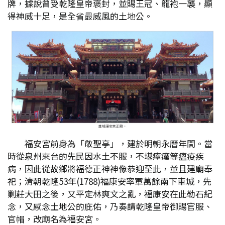
牌，據說曾受乾隆皇帝褒封，並賜王冠、龍袍一襲，顯
得神威十足，是全省最威風的土地公。
福安宮前身為「敬聖亭」，建於明朝永曆年間。當
時從泉州來台的先民因水土不服，不堪瘴癘等瘟疫疾
病，因此從故鄉將福德正神神像恭迎至此，並且建廟奉
祀；清朝乾隆53年(1788)福康安率軍萬餘南下車城，先
剿莊大田之後，又平定林爽文之亂，福康安在此勒石紀
念，又感念土地公的庇佑，乃奏請乾隆皇帝御賜官服、
官帽，改廟名為福安宮。