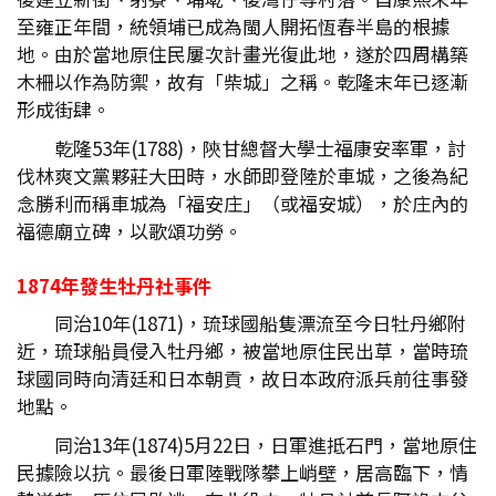
至雍正年間，統領埔已成為閩人開拓恆春半島的根據
地。由於當地原住民屢次計畫光復此地，遂於四周構築
木柵以作為防禦，故有「柴城」之稱。乾隆末年已逐漸
形成街肆。
乾隆53年(1788)，陝甘總督大學士福康安率軍，討
伐林爽文黨夥莊大田時，水師即登陸於車城，之後為紀
念勝利而稱車城為「福安庄」（或福安城），於庄內的
福德廟立碑，以歌頌功勞。
1874
年發生牡丹社事件
同治10年(1871)，琉球國船隻漂流至今日牡丹鄉附
近，琉球船員侵入牡丹鄉，被當地原住民出草，當時琉
球國同時向清廷和日本朝貢，故日本政府派兵前往事發
地點。
同治13年(1874)5月22日，日軍進抵石門，當地原住
民據險以抗。最後日軍陸戰隊攀上峭壁，居高臨下，情