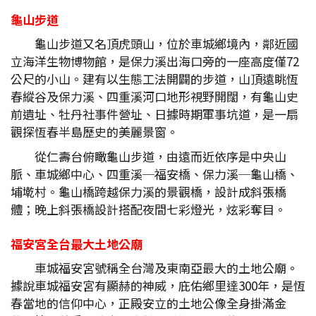
龜山步道
龜山步道又名頂虎頭山，位於車城鄉境內，鄰近國
立海洋生物博物館，是保力溪出海口旁的一座高度僅72
公尺的小山。建有以生態工法開闢的步道，山頂遠眺恆
春縱谷及保力溪、四重溪河口地形視野開闊，有龜山史
前遺址、牡丹社事件營址、日據時期軍事坑道，是一扇
觀探恆春半島歷史的美麗景窗。
從仁壽台俯瞰龜山步道，由遠而近依序是中央山
脈、車城鄉中心、四重溪─福安橋、保力溪─龜山橋、
埔墘村。龜山橋跨越保力溪的景觀橋，設計成斜張橋
體；晚上斜張橋設計搭配夜間七彩燈光，炫彩奪目。
福安宮全台最大土地公廟
車城福安宮號稱全台灣及東南亞最大的土地公廟。
據說車城福安宮有顯赫的神威，庇佑鄉里達300年，是恆
春當地的信仰中心，正殿安立的土地公像全身掛滿金