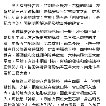
廟內有許多古匾，特別是正殿左、右壁的匾額：左
壁的勒石已字跡模糊，是福安康平定林爽文之亂，駐紮
於此所留下來的碑文；右壁上勒石是「劉提督碑」，是
紀念同治年間劉明燈解決羅發號事件的碑文。
車城福安宮正殿的建築格局和一般土地公廟不同，
是採用中國北方宮殿形式的構造，為三進六層樓的建
築。前殿五門配兩閣，北為啟明、南為長庚；正殿一樓
挑高且裝飾得金碧輝煌，供奉著福德正神，四樓祀有觀
世音、藥師佛和文殊師利等菩薩像，六樓前殿供奉太歲
星君，屋簷下有許多網目斗拱，彩繪的樑柱和龍柱讓神
殿氣勢非凡，後殿為凌霄寶殿供奉玉皇大帝、南北斗星
君和三官大帝。
金爐為三重簷的八角形建築，共有四層，有「神明
點鈔機」之稱，把金紙放在金爐口時，會自動飛入爐
內，由於爐內有火焰形成氣旋，因此空氣會把金紙捲
入，可說是「神蹟」。廟前有兩座大型石獅，身高和長
寬皆為9尺2寸，台座有7尺8寸，是台灣數一數二的純石