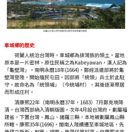
車城鄉的歷史
荷蘭人統治台灣時，車城鄉為排灣族的領土。當地
原本是一片密林，原住民稱之為Kabeyawan，漢人記為
「龜壁灣」。南明永曆18年(1664)，鄭經派遣部將於龜
壁灣登陸，開始殖民屯田。因部將「統領」兵士於此駐
守，故命名為「統領埔」（今統埔村），其後逐漸聚居
而形成庄村。
清康熙22年（南明永曆37年，1683）7月鄭克塽降
清，台灣西部納入清朝版圖。次年4月設台灣府，劃屬福
建省，下置台灣、鳳山、諸羅三縣，本地被劃屬鳳山縣
所轄。康熙35年(1696)，閩南人陸續遷至車城地區，先
後建立新街、射寮、埔墘、後灣仔等村落。自康熙末年