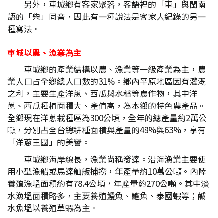
另外，車城鄉有客家聚落，客語裡的「車」與閩南
語的「柴」同音，因此有一種說法是客家人紀錄的另一
種寫法。
車城以農、漁業為主
車城鄉的產業結構以農、漁業等一級產業為主，農
業人口占全鄉總人口數的31%。鄉內平原地區因有灌溉
之利，主要生產洋蔥、西瓜與水稻等農作物，其中洋
蔥、西瓜種植面積大、產值高，為本鄉的特色農產品。
全鄉現在洋蔥栽種區為300公頃，全年的總產量約2萬公
噸，分別占全台總耕種面積與產量的48%與63%，享有
「洋蔥王國」的美譽。
車城鄉海岸線長，漁業尚稱發達。沿海漁業主要使
用小型漁船或馬達舢舨捕撈，年產量約10萬公噸。內陸
養殖漁塭面積約有78.4公頃，年產量約270公噸。其中淡
水漁塭面積略多，主要養殖鰻魚、鱸魚、泰國蝦等；鹹
水魚塭以養殖草蝦為主。