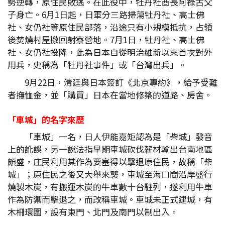
勢逆轉，原住民敗逃。在此役中，牡丹社酋長阿祿古父
子身亡。6月1日起，日軍分三路掃蕩牡丹社、高士佛
社、女仍社等原住民部落，沿途只有小規模抵抗，占領
後焚燒村屋撤回射寮營地。7月1日，牡丹社、高士佛
社、女仍社投降，此為日本自從明治維新以來首次對外
用兵，史稱為「牡丹社事件」或「台灣出兵」。
9月22日，清廷與日本簽訂《北京專約》，給予受難
者撫恤金，並「購買」日本在當地修築的道路、房舍。
「車城」的名字來歷
「車城」一名，日人伊能嘉矩認為是「柴城」發音
上的訛誤，另一說法指早期車城砍伐薪材輸出台南地區
頗盛，庄民利用其作為要塞得以擊退原住民，故稱「柴
城」；原住民之後又大舉來襲，車城至海口間沿岸盛行
燒製木炭，有搬運木炭的牛車數十台駐列，遂利用牛車
作為防禦而擊退之，而改稱車城。車城未正式建城，有
木柵環圍，設有東門、北門及南門以制出入。