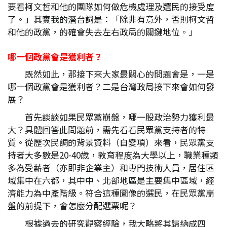
要看柯文哲和他的團隊如何做危機處理及選民的接受度
了。」其實我的潛台詞是：「除非有意外，否則柯文哲
和他的政黨，的確會失去左右政局的關鍵地位。」
哪一個政黨會是獲利者？
既然如此，那接下來大家最關心的問題會是，一是
哪一個政黨會是獲利者？二是台灣政局接下來會如何發
展？
首先談談如果民眾黨崩盤，哪一股政治勢力獲利最
大？具體回答此問題前，需先看看民眾黨支持者的特
質。從歷次民調的背景資料（自變項）來看，民眾黨支
持者大多數是20-40歲，教育程度為大學以上，職業種類
多為受薪者（亦即非企業主）和專門技術人員，居住區
域集中在六都，其中中、北部地區是主要集中區域，經
濟能力為中產階級。符合這種圖像的選民，在民眾黨崩
盤的前提下，會怎麼分配選票呢？
根據過去的研究觀察經驗，我大略將其歸納成四