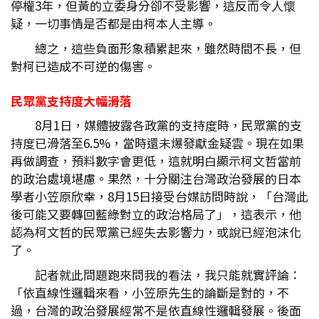
停權3年，但黃的立委身分卻不受影響，這反而令人懷
疑，一切事情是否都是由柯本人主導。
總之，這些負面形象積累起來，雖然時間不長，但
對柯已造成不可逆的傷害。
民眾黨支持度大幅滑落
8月1日，媒體披露各政黨的支持度時，民眾黨的支
持度已滑落至6.5%，當時還未爆發獻金疑雲。現在如果
再做調查，預料數字會更低，這就明白顯示柯文哲當前
的政治處境堪慮。果然，十分關注台灣政治發展的日本
學者小笠原欣幸，8月15日接受台媒訪問時說，「台灣此
後可能又要轉回藍綠對立的政治格局了」，這表示，他
認為柯文哲的民眾黨已經失去影響力，或說已經泡沫化
了。
記者就此問題跑來問我的看法，我只能就實評論：
「依直線性邏輯來看，小笠原先生的論斷是對的，不
過，台灣的政治發展經常不是依直線性邏輯發展。後面