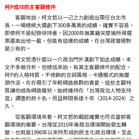
柯P
成功的主客觀條件
客觀地說，柯文哲以一己之力創造出兩任台北市
長，一場總統大選創下300多萬票的成績，確實不容易。
即使柯不是紀錄保持者，因2000年無黨籍宋楚瑜所得選
票還高出他一截，但能有這樣的成績，在台灣政壇絕對
是少有的。
柯文哲憑什麼以一介政治門外漢創下如此成績，本
文不多做分析，但總括來說，有其主客觀條件的配合。
柯P的人格特質，不修飾的言詞風格、卡通模式的無厘
頭作派，在在吸引了年輕網路族群的喜愛，這些主觀特
質讓他成為網路寵兒，始終維持在「台灣政治人物支持
度」調查的前十名，而且時間長達十年（2014-2024）之
久。
從客觀環境來看，柯文哲的崛起確實也符合當前客
觀環境的需要。台灣從2010年後政治環境開始發生轉
變，也就是1990年以來所形成的民主化政治環境，至此