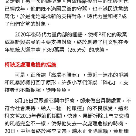
又走到了另一次的轉型期。台灣解嚴後出生的年輕世代
已經成年，他們既不滿國民黨的守舊，也不滿民進黨的
腐化，於是開始尋找新的支持對象，時代力量和柯P成
了他們寄望的對象。
2020年後時代力量內部的齟齬，使柯P和他的政黨
成為新興選民的主要支持對象，終於創造了柯文哲在今
年總統大選中拿下369萬票（26.5%）的成績。
柯缺乏處理危機的措施
可是，正所謂「高處不勝寒」，最近一連串的爭議
和風暴將柯打回了原形，許多小草們深感「碎心」，支
持者也不斷扼腕，徒呼負負。
8月16日民眾黨召開中評會，卻未做出具體處置，不
符合社會期待，給人一種「拖屎連」的不良感受，這跟
柯文哲2015年春節假期間，快速、果斷拆除北門立交橋
的風格完全不一樣，使得他失去一次處理危機的時機。
20日，中評會終於將李文宗、端木正開除黨籍，黃珊珊