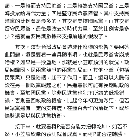
類。一是轉而支持民進黨；二是轉為支持國民黨；三是
轉投票給時代力量；四是堅守民眾黨陣營。其中支持民
進黨的比例會是最多的，其次是支持國民黨，再其次是
留守民眾黨，最後是改支持時代力量。至於比例會是多
少？這就需要民調數據來支撐前述的假設了。
其次，這對台灣政局會造成什麼樣的影響？要回答
此問題，還是要看一些具體事項，也就是民眾黨會崩成
啥樣？如果是一敗塗地，那就是小笠原預測的狀況，政
局回歸國、民兩黨競爭的兩黨制局面，其他小黨（包括
民眾黨）只是陪襯，起不了作用。而且，還可以大膽假
設在另一個政黨崛起之前，民進黨很可能有長期執政的
機會。至於國民黨，除非民進黨也犯下所謂的低級錯
誤，否則重回執政的機會，比起今年初更加渺茫。但若
民眾黨還有一定的支持度，在藍白合作的前提下，或許
情勢還足以與民進黨抗衡。
接下來，就要看柯P是否有能力扭轉乾坤，如若不
然，小笠原欣幸的預測就會成真。而柯P能否逆轉勝，