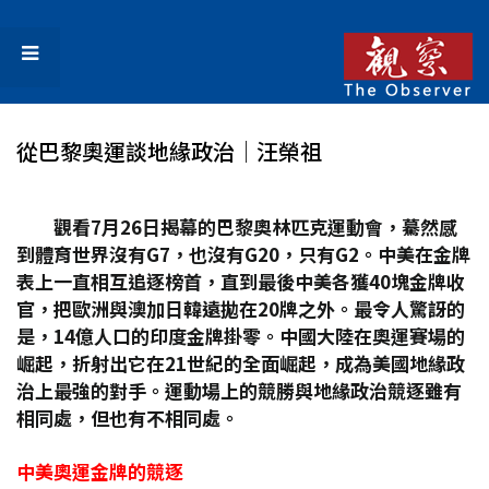
從巴黎奧運談地緣政治│汪榮祖
觀看7
月26
日揭幕的巴黎奧林匹克運動會，驀然感
到體育世界沒有G7
，也沒有G20
，只有G2
。中美在金牌
表上一直相互追逐榜首，直到最後中美各獲40
塊金牌收
官，把歐洲與澳加日韓遠拋在20
牌之外。最令人驚訝的
是，14
億人口的印度金牌掛零。中國大陸在奧運賽場的
崛起，折射出它在21
世紀的全面崛起，成為美國地緣政
治上最強的對手。運動場上的競勝與地緣政治競逐雖有
相同處，但也有不相同處。
中美奧運金牌的競逐