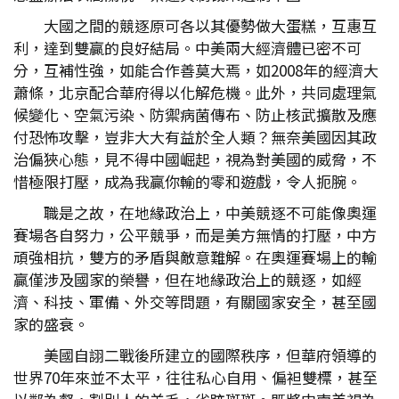
大國之間的競逐原可各以其優勢做大蛋糕，互惠互
利，達到雙贏的良好結局。中美兩大經濟體已密不可
分，互補性強，如能合作善莫大焉，如2008年的經濟大
蕭條，北京配合華府得以化解危機。此外，共同處理氣
候變化、空氣污染、防禦病菌傳布、防止核武擴散及應
付恐怖攻擊，豈非大大有益於全人類？無奈美國因其政
治偏狹心態，見不得中國崛起，視為對美國的威脅，不
惜極限打壓，成為我贏你輸的零和遊戲，令人扼腕。
職是之故，在地緣政治上，中美競逐不可能像奧運
賽場各自努力，公平競爭，而是美方無情的打壓，中方
頑強相抗，雙方的矛盾與敵意難解。在奧運賽場上的輸
贏僅涉及國家的榮譽，但在地緣政治上的競逐，如經
濟、科技、軍備、外交等問題，有關國家安全，甚至國
家的盛衰。
美國自詡二戰後所建立的國際秩序，但華府領導的
世界70年來並不太平，往往私心自用、偏袒雙標，甚至