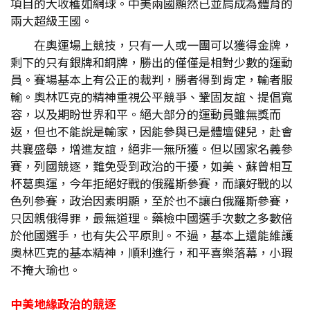
項目的大收穫如網球。中美兩國顯然已並肩成為體育的
兩大超級王國。
在奧運場上競技，只有一人或一團可以獲得金牌，
剩下的只有銀牌和銅牌，勝出的僅僅是相對少數的運動
員。賽場基本上有公正的裁判，勝者得到肯定，輸者服
輸。奧林匹克的精神重視公平競爭、鞏固友誼、提倡寬
容，以及期盼世界和平。絕大部分的運動員雖無獎而
返，但也不能說是輸家，因能參與已是體壇健兒，赴會
共襄盛舉，增進友誼，絕非一無所獲。但以國家名義參
賽，列國競逐，難免受到政治的干擾，如美、蘇曾相互
杯葛奧運，今年拒絕好戰的俄羅斯參賽，而讓好戰的以
色列參賽，政治因素明顯，至於也不讓白俄羅斯參賽，
只因親俄得罪，最無道理。藥檢中國選手次數之多數倍
於他國選手，也有失公平原則。不過，基本上還能維護
奧林匹克的基本精神，順利進行，和平喜樂落幕，小瑕
不掩大瑜也。
中美地緣政治的競逐