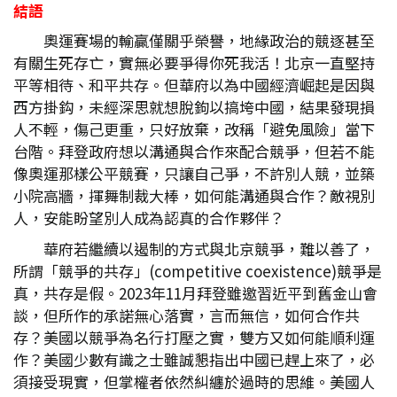
結語
奧運賽場的輸贏僅關乎榮譽，地緣政治的競逐甚至
有關生死存亡，實無必要爭得你死我活！北京一直堅持
平等相待、和平共存。但華府以為中國經濟崛起是因與
西方掛鈎，未經深思就想脫鉤以搞垮中國，結果發現損
人不輕，傷己更重，只好放棄，改稱「避免風險」當下
台階。拜登政府想以溝通與合作來配合競爭，但若不能
像奧運那樣公平競賽，只讓自己爭，不許別人競，並築
小院高牆，揮舞制裁大棒，如何能溝通與合作？敵視別
人，安能盼望別人成為認真的合作夥伴？
華府若繼續以遏制的方式與北京競爭，難以善了，
所謂「競爭的共存」(competitive coexistence)競爭是
真，共存是假。2023年11月拜登雖邀習近平到舊金山會
談，但所作的承諾無心落實，言而無信，如何合作共
存？美國以競爭為名行打壓之實，雙方又如何能順利運
作？美國少數有識之士雖誠懇指出中國已趕上來了，必
須接受現實，但掌權者依然糾纏於過時的思維。美國人