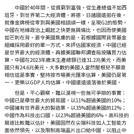
中國於40年間，從貧窮到富強，從生產總值不如西
班牙，到世界第二大經濟體，將德、日諸國遠拋在後，
就像金牌榜從零到與美國相頡頏一樣，呈現G2的態勢。
中國在地緣政治上崛起之快更無與倫比，也因而使美國
如芒刺在背。最令美國焦慮的是，若根據國際貨幣基金
組織採用最好的單一方式，來評估國家經濟，中國已經
是世界最大的經濟體。再據美國聯邦調查局按購買力估
算，中國在2023年歲末生產總額已達31.2兆美元，而美
國只有24.6兆美元。大多數的美國人當然壓根兒不願意
相信這是事實，堅持按市場美元匯率估算，美國仍是第
一，更樂以GDP人均估算，中國還遠遠落後於美國。
但是，平心觀察，難以漠視一些無可爭辯的事實：
中國已是舉世最大的貿易國，以11%超過美國的10%；
中國擁有世界最大的製造業，以35%超過美國的12%；
中國作為科技出口國，以23%超過美國的6%。高科技的
競逐比較難以估計，美國固然在尖端科技如人工智能方
面依然領先，以及限制高端晶片出口給中國，以阻止中