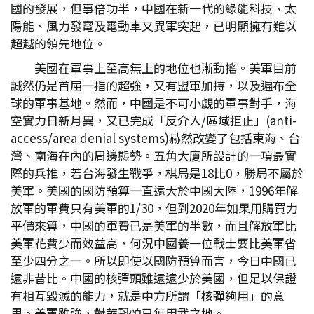
國的發展，但事倍功半，中國在新一代的綠能科技、太
陽能、風力發電及電動車又異軍突起，已明顯擁有難以
超越的領先地位。
美國在軍事上至高無上的地位也漸動搖。美軍目前
誠然仍是首屈一指的超強，又有盟軍加持，以及遍布全
球的軍事基地。然而，中國是不可小覷的軍事對手，海
空實力日新月異，又已完成「反介入/區域拒止」(anti-
access/area denial systems)赫然改變了包括東海、台
灣、南海在內的周邊態勢。五角大廈所設計的一項最實
際的兵推，若台海發生戰爭，棋局是18比0，勝局不屬於
美軍。美國的國防預算一直遠大於中國大陸，1996年解
放軍的軍費只有美軍的1/30，但到2020年如果用購買力
平價來算，中國的軍費已是美軍的半數，而且解放軍比
美軍花費少而效益高，何況中國養一位戰士要比美軍省
至少四分之一。所以即使以國防預算而言，今日中國已
遠非昔比。中國的核彈頭雖遠遠少於美國，但足以保證
有相互毀滅的能力，就是中方所謂「核彈夠用」的意
思。美軍雖強，對華恐怕已無用武之地。