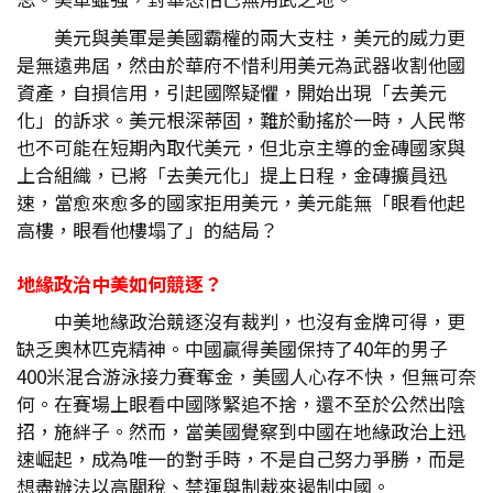
美元與美軍是美國霸權的兩大支柱，美元的威力更
是無遠弗屆，然由於華府不惜利用美元為武器收割他國
資產，自損信用，引起國際疑懼，開始出現「去美元
化」的訴求。美元根深蒂固，難於動搖於一時，人民幣
也不可能在短期內取代美元，但北京主導的金磚國家與
上合組織，已將「去美元化」提上日程，金磚擴員迅
速，當愈來愈多的國家拒用美元，美元能無「眼看他起
高樓，眼看他樓塌了」的結局？
地緣政治中美如何競逐？
中美地緣政治競逐沒有裁判，也沒有金牌可得，更
缺乏奧林匹克精神。中國贏得美國保持了40年的男子
400米混合游泳接力賽奪金，美國人心存不快，但無可奈
何。在賽場上眼看中國隊緊追不捨，還不至於公然出陰
招，施絆子。然而，當美國覺察到中國在地緣政治上迅
速崛起，成為唯一的對手時，不是自己努力爭勝，而是
想盡辦法以高關稅、禁運與制裁來遏制中國。