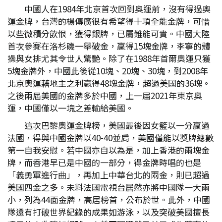
中國人在1984年北京首次回到奧運前，沒有得過奧
運金牌，台灣的楊傳廣很有希望得十項全能金牌，可惜
以些微積分飲恨，獲得銀牌，已屬難能可貴。中國大陸
首次參賽在洛杉磯一舉破金，贏得15塊金牌，李寧的體
操與女排尤其令世人驚艷。除了在1988年首爾奧運只獲
5塊金牌外，中國此後從10塊、20塊、30塊，到2008年
北京奧運藉地主之利贏得48塊金牌，超過美國的36塊。
之後兩屆美國的金牌多於中國，上一届2021年東京奧
運，中國僅以一塊之差輸給美國。
這次巴黎奧運金牌榜，美國最後因女籃以一分贏過
法國，得與中國金牌以40-40並肩，美國僅能以獎牌總數
第一自我安慰。若中國亦自以為是，加上香港的兩塊金
牌，而香港早已是中國的一部分，得金牌時唱的也是
「義勇軍進行曲」，再加上中華台北的兩金，則已超過
美國四金之多。未料法國電視台居然亦將中國隊一大兩
小，列為44面金牌，高居榜首，公布於世。此外，中國
隊還有打破世界紀錄的成果如游泳，以及突破美國擅長