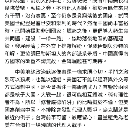
以鄰為壑，割別人的羊毛，劣跡斑斑。既將中南美視為
後院禁臠，臥榻之旁，不容他人酣睡，卻於百餘年來只
有干預，沒有實惠，至今仍多是貧窮落後的國度。試問
美國世紀豈是普世安和樂利的時代？然而中國尚未富裕
時，已開始援助非洲國家；崛起之後，更倡導人類生命
共同體，建設「一帶一路」，協助落後地區的基礎建
設，發展經濟；在外交上排難解紛，促成伊朗與沙特的
和解，更協調巴勒斯坦人的內部派系矛盾。中國贏得南
方國家的敬重不謂無故，金磚崛起甚可期待。
中美地緣政治競逐像奧運一樣求勝心切，爭鬥之激
烈可以預期，也難以迴避。美國若不能以經濟與外交等
方式遏制中國，是否會孤注一擲訴諸武力？有鑒於兩國
都是核子大國，大戰一起，很可能相互毀滅，稍有理性
者不為。所以「修昔底德陷阱」的比喻擬於不倫。但美
國為削弱中國，不排除會發動代理人戰爭，烏克蘭就是
最近的例子；台灣前車可鑒，最應留心，盡量避免為老
美在台海打一場殘酷的代理人戰爭。