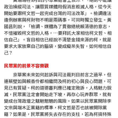
政治操縱司法、讓惡質媒體用假消息毀滅人格，從今天
開始要跟柯文哲一起完成台灣的司法改革」。檢調違法
違例辦案與柯財物不明是兩碼事，可同時獨立發生。黃
國昌則說，「檢調、媒體為了貫徹總統賴清德的意志，
不惜摧毀柯文哲的人格，…要拜託大家相信柯文哲、相
信自己」。盲目相信已經說不清楚金錢來源的柯，就是
要求大家放棄自己的腦袋，變成癡呆失智，如何相信自
己？
民眾黨的前景不容樂觀
京華案未來如何起訴與司法裁判目前言之過早，但
連蔡壁如與賴香伶都相繼問及柯的初心與良心問題，可
見已有質疑。柯的道德審判應已確定敗訴，人格魅力銳
減，民眾黨注定會開始走下坡，再存心玩弄群眾，就有
變成台灣政壇之魑魅魍魎的風險。如果以民眾黨開除李
文宗與端木正黨籍的標準，柯文哲是否也該被開除黨
籍？如果是，民眾黨將失去存在的支柱，若為柯搞特殊