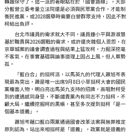
轉趨保守了。這一派的著眼點在於「國會路線」，大部
分藍營立委考量立法院還是必須與民眾黨合作，才能制
衡民進黨，或2028選舉時需要白營群眾支持，因此不對
柯給出負評。
台北市議員的需求就大不同，議員鍾小平與游淑慧
基於職責與2026選戰的需求，或許還夾雜個人恩怨，在
京華城案的議會調查過程與結果上猛攻柯，力掘深挖毫
不客氣。在事實基礎與論事道理上固占上風，但人單勢
孤。
「藍白合」的挺柯派，以馬英九的代理人蕭旭岑表
現最為突出，蕭是唯一出席9月8日小草挺柯大會的國民
黨檯面人物，明白亮出馬英九支持的招牌，高唱對柯受
到的遭遇感同身受，不斷譴責黨內有同志不力挺柯，不
顧大局，繼續挖掘柯的黑帳，甚至多次提到挺柯「是一
個基本道義」。
蕭旭岑藉口藍白兩黨通過國會改革法案與無罪推定
原則認為，站出來相挺柯是「道義」，政黨就是道義的