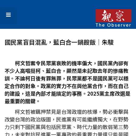
國民黨盲目混亂，藍白合一鍋餿飯│朱駿
柯文哲案令民眾黨衰敗的機率偏大，國民黨內卻有
不少人高唱挺柯、藍白合，顯然是未記取去年的慘痛教
訓。不論柯日後有罪無罪，民眾黨都不是國民黨可以穩
定合作的對象。政黨的實力不在與他黨合作，而在自己
的建設，這是內部才能搞定的事務。2025
黨主席改選是
最重要的關鍵。
柯文哲被羈押禁見是台灣政壇的核爆，勢必衝擊與
改變台灣的政治版圖，民進黨有可能繼續獨大，在野勢
力只剩下國民黨與包括民眾黨、時代力量的散弱第三勢
力，未來對抗民進黨一黨專政的最重要力量還只能是國