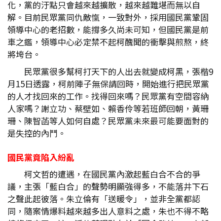
化，黨的汙點只會越來越擴散，越來越難堪而無以自
解。目前民眾黨同仇敵愾，一致對外，採用國民黨鞏固
領導中心的老招數，能撐多久尚未可知，但國民黨是前
車之鑑，領導中心必定禁不起柯醜聞的衝擊與煎熬，終
將垮台。
民眾黨很多幫柯打天下的人出去就變成柯黑，張楷9
月15日透露，柯前陣子無保請回時，開始進行把民眾黨
的人才找回來的工作。找得回來嗎？民眾黨有空間容納
人家嗎？謝立功、蔡壁如、賴香伶等若班師回朝，黃珊
珊、陳智菡等人如何自處？民眾黨未來最可能要面對的
是失控的內鬥。
國民黨竟陷入紛亂
柯文哲的遭遇，在國民黨內激起藍白合不合的爭
議，主張「藍白合」的聲勢明顯強得多，不能落井下石
之聲此起彼落。朱立倫有「送暖令」，並非全黨都認
同，隨案情爆料越來越多出人意料之處，朱也不得不略