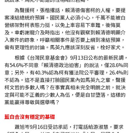
為聲援柯，張楷撂話，賴清德傷害柯的人權，要提
案凍結總統府預算。國民黨人必須小心，千萬不能被白
營綁架對柯表態力挺，以免上車容易下車難，後悔莫
及。幸虧謝龍介及時指出，他沒有觀察到賴清德明顯介
入案件的跡象，呼籲相關事件是否要上綱到凍結預算，
需有更理性的討論。馬英九應該深刻反省，栓好家犬。
根據《台灣民意基金會》9月13日公布的最新民調，
有54.6%不同意「賴清德政治迫害」的說法，僅28.6%同
意；另外，有40.3%認為柯有獲法院公平審理，26.4%則
不認為。這不是直接打臉國民黨內如馬英九之輩，聲援
柯文哲的多數人嗎？在事實真相未完全明朗之前，就決
定與可能不正義的少數人為伍，便是自甘墮落，這樣的
黨能贏得尊敬與選舉嗎？
藍白合沒有穩定的基礎
蕭旭岑9月16日受訪承認，打電話給游淑慧，要求