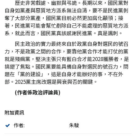
歷史非常戲謔、幽默與弔詭。長期以來，國民黨對
自身如黨產與惡質地方派系無法自清，要不是民進黨剝
奪了大部分黨產，國民黨目前必然更加腐化顢頇；接
著，民進黨可能會幫忙剷除自己不能處理的惡質地方派
系，就此而言，國民黨真該感謝民進黨。真是諷刺。
民主政治的實力最終來自於政黨自身對選民的號召
力，不是政黨之間的合作，要靠他黨合作才能打仗的黨
就是殘瘸黨，堅決主張只有藍白合才能2028獲勝者，是
搞錯了焦點。國民黨要能具備自身對選民的號召力，問
題在「黨的建設」，這是自身才能辦好的事，不在外
部。2025黨主席改選是興衰與否的關鍵。
(
作者係政治評論員)
附加資訊
作者:
朱駿