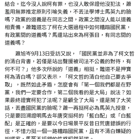
結合。迄今沒人說柯有罪，也沒人敢保證他沒犯法，蕭
濫用無罪推定原則引喻失義，不丟法學博士馬英九的臉
嗎？政黨的道義是在同志之間，政黨之間沒人能以道義
相責備，蕭難道忘了柯在大選過程中如何糟蹋國民黨，
有政黨間的道義嗎？馬還站出來為柯張目，有同志間的
道義嗎？
蕭旭岑9月13日受訪又說，「國民黨並非為了柯文哲
的清白背書，若僅是站出聲援被司法不公義的對待，有
何不可？」他多次所說的「道義」相挺，難道不是押寶
柯為清白嗎？卻又表示，「柯文哲的清白他自己要去爭
取」，既然如此矛盾，怎麼會有「第一個我們都是在野
黨，我們一定要合作，第二個我看的是大局」說法？如
果最終證實柯犯了法呢？是顧全了大局，還是鬧了大笑
話，丟盡國民黨的臉呢？蕭一再挺柯必為馬英九授意，
只是要回溯證明馬去年唐突挺柯的「藍白配」或「白藍
配」是正確的，是要以今日場景平反昔日荒唐錯誤的行
徑，不惜力挺一個一路糟蹋國民黨，且有不清白嫌疑的
說謊家，馬死不認錯的性格昭然若揭。