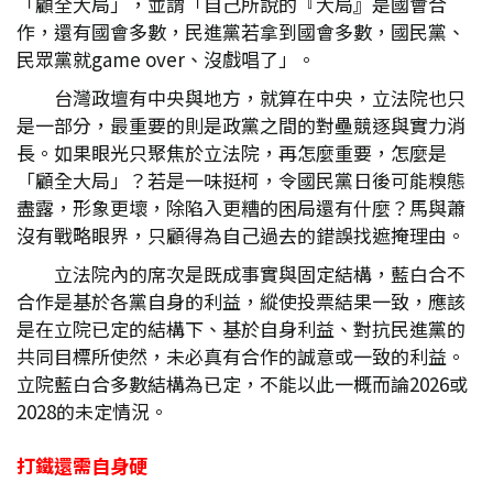
「顧全大局」，並謂「自己所說的『大局』是國會合
作，還有國會多數，民進黨若拿到國會多數，國民黨、
民眾黨就game over、沒戲唱了」。
台灣政壇有中央與地方，就算在中央，立法院也只
是一部分，最重要的則是政黨之間的對壘競逐與實力消
長。如果眼光只聚焦於立法院，再怎麼重要，怎麼是
「顧全大局」？若是一味挺柯，令國民黨日後可能糗態
盡露，形象更壞，除陷入更糟的困局還有什麼？馬與蕭
沒有戰略眼界，只顧得為自己過去的錯誤找遮掩理由。
立法院內的席次是既成事實與固定結構，藍白合不
合作是基於各黨自身的利益，縱使投票結果一致，應該
是在立院已定的結構下、基於自身利益、對抗民進黨的
共同目標所使然，未必真有合作的誠意或一致的利益。
立院藍白合多數結構為已定，不能以此一概而論2026或
2028的未定情況。
打鐵還需自身硬