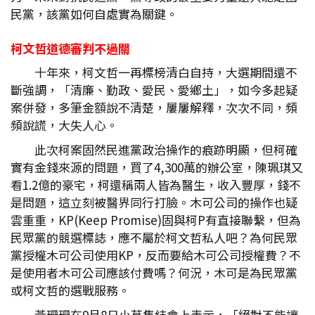
民黨，該黨如何自處實為關鍵。
柯文哲道德審判不過關
十年來，柯文哲一再標榜清白自持，大選期間還不
斷強調，「清廉、勤政、愛民、愛鄉土」，如今多起疑
案併發，多筆金額說不清楚，屢屢解釋，次次不同，頻
頻說謊，大失人心。
此次柯案固然民進黨政治操作的痕跡明顯，但柯確
實有金錢來源的問題，買了4,300萬的辦公室，陳珮琪又
看1.2億的豪宅，柯還稱兩人皆為醫生，收入豐厚，錢不
是問題，這立刻被醫界同行打臉。木可公司的操作也疑
雲重重，KP(Keep Promise)固與柯P有直接聯繫，但為
民眾黨的競選標誌，應不屬於柯文哲私人吧？為何民眾
黨授權木可公司使用KP，反而要給木可公司授權費？不
是使用者木可公司應該付費嗎？何況，木可是為民眾黨
或柯文哲的選戰服務。
黃珊珊在9月8日小草集結會上表示，「絕對不能讓