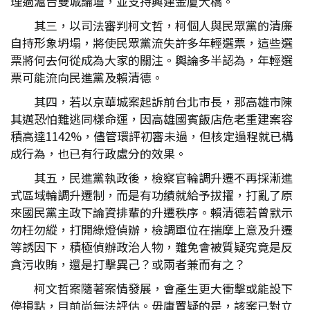
理過滬台雙城論壇，並支持興建金廈大橋。
其三，以司法審判柯文哲，柯個人與民眾黨的清廉
自持形象坍塌，將使民眾黨流失許多年輕選票，這些選
票將何去何從成為大家的關注。輿論多半認為，年輕選
票可能流向民進黨及賴清德。
其四，若以京華城案起訴前台北市長，那高雄市陳
其邁恐怕難逃同樣命運，因高雄國賓飯店危老重建案容
積高達1142%，儘管環評初審未過，但核定過程就已構
成行為，也已有行政處分的效果。
其五，民進黨執政後，檢察官輪調升遷不再採漸進
式區域輪調升遷制，而是有功績就給予拔擢，打亂了原
來國民黨主政下論資排輩的升遷秩序。賴清德若曾默示
勿枉勿縱，打開綠燈偵辦，檢調單位在揣摩上意及升遷
等誘因下，積極偵辦政治人物，難免會被質疑究竟是反
貪污收賄，還是打擊異己？或兩者兼而有之？
柯文哲案隨著案情發展，會產生更大衝擊或能設下
停損點，目前尚無法評估。毋庸置疑的是，該案已對立