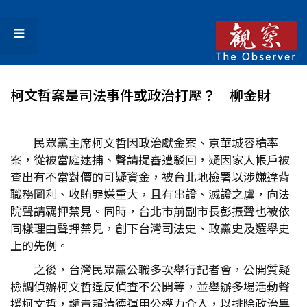
柯文哲案是司法事件或政治打壓？│柳金財
民眾黨主席柯文哲因政治獻金案、京華城容積率
案，從被當庭逮捕、聲請提審遭駁回，疑因家人帳戶被
查出有不當對價的可疑資金，被台北地檢署以涉嫌違背
職務圖利、收賄罪嫌重大，且有串證、滅證之虞，向法
院聲請羈押禁見。同時，台北市前副市長彭振聲也被依
同樣理由聲押禁見，創下台灣司法史、政黨史及選舉史
上的先例。
之後，台灣民眾黨公職多次舉行記者會，公開質疑
檢調偵辦柯文哲違反偵查不公開等，並舉辦多場活動聲
援柯文哲，譴責賴清德運用公權力介入，以排除政治異