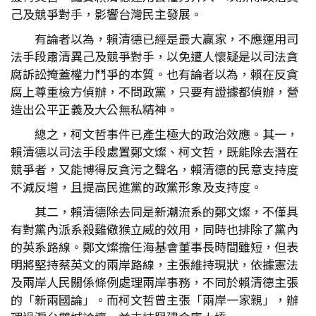
己及競爭對手，影響台灣民主發展。
有論者以為，賴清德已經是最大贏家，不應運用司
法手段肅清異己及競爭對手，以免遭人懷疑是以司法貪
腐訴訟掩蓋權力鬥爭的本質。也有論者以為，賴在反貪
腐上尊重檢方偵辦，不問政黨，只要有證據都偵辦，營
造出公平正義及大公無私精神。
總之，柯文哲事件已產生極大的政治效應。其一，
賴清德以司法手段處置鄭文燦、柯文哲，既能除去潛在
競爭者，又能博得反貪污之聲名，賴清德的民意支持度
不減反增，且提高民進黨的政黨形象及支持度。
其二，賴清德除去同是新潮流系的鄭文燦，不僅具
有對黨內派系殺雞儆猴立威的效用，同時也排除了黨內
的英系路線。鄭文燦擔任海基會董事長時間雖短，但表
明將堅持蔡英文的兩岸路線，主張維持現狀，依據憲法
及兩岸人民關係條例處理兩岸事務，不同於賴清德主張
的「新兩國論」。而柯文哲曾主張「兩岸一家親」，辦