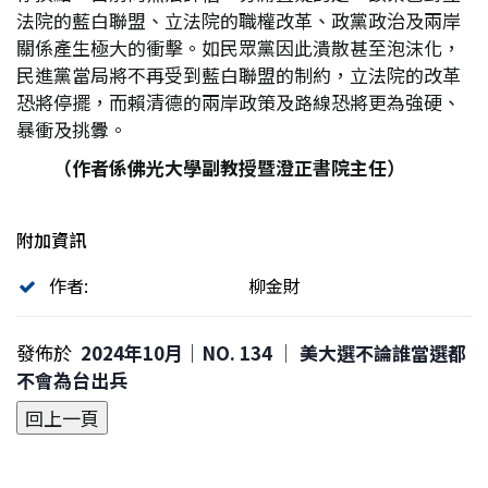
法院的藍白聯盟、立法院的職權改革、政黨政治及兩岸
關係產生極大的衝擊。如民眾黨因此潰散甚至泡沫化，
民進黨當局將不再受到藍白聯盟的制約，立法院的改革
恐將停擺，而賴清德的兩岸政策及路線恐將更為強硬、
暴衝及挑釁。
（作者係佛光大學副教授暨澄正書院主任）
附加資訊
作者:
柳金財
發佈於
2024年10月｜NO. 134 │ 美大選不論誰當選都
不會為台出兵