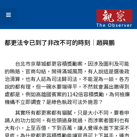
都更法令已到了非改不可的時刻│趙興鵬
台北市京華城都更容積獎勵案，因涉及圖利及可能
的賄賂、官商勾結，鬧得滿城風雨，有人說這是選後政
治清算，也有人認為司法歸司法，不能混為一談。各方
說的都有理，但一碗水要端得平，不然就會漏出撒得到
處都是，例如高雄國賓案的1142倍容積獎勵，為何檢廉
機構不立即調查？是綠色執政可法外施恩？
其實所有都更案都有貓膩，只是大小不同，要看申
請人的功力如何。有些頭過身就過，而涉案者圖利也有
大有小，上至百億，下到百萬，讓人覺得水面下常深不
見底。為什麼都更容積獎勵能讓官員可上下其手，連市