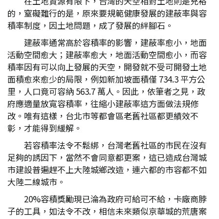
在土地資源有限下，台灣的天空相對土地則是充裕
的，窒礙難行的是，原來要規範健康發展的建蔽率與容
積率制度，因土地問題，成了發展的絆腳石。
建蔽率通常高於容積率的影響，建蔽率愈小，地面
活動空間愈大；建蔽率愈大，地面活動空間愈小，而容
積率因有可以向上發展的天空，開發就不受可開發土地
面積愈來愈少的局限，例如新加坡面積僅 734.3 平方公
里，人口竟可容納 563.7 萬人。因此，依筆者之見，政
府應適量放寬容積率，往縮小建蔽率這方面做法規修
改。唯有這樣，台北市等都會區老舊社區都更績效不
彰，才能得到緩解。
若容積率法令不鬆綁，台灣老舊社區的市民在沒有
足夠的誘因下，當然不會同意都更案，這已造成台灣城
市建設普遍趕不上大陸城鄉改造，連六都的市容都不如
大陸二線城市。
20%容積獎勵現已淪為政府可給可不給，卡廠商脖
子的工具，如法令不改，相信未來類似京華城的荒唐案