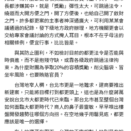
長都涉嫌其中，就是「獎勵」彈性太大，可跳過法令，
繞道而大開方便之門，開了方便後，也給自己開了斂財
之門。許多都更案的主事者神深通廣大，可利用某某會
議通過的紀錄，發下級地方政府辦理，地方機關更會以
交給專家會議討論的方式掩人耳目，根本不在乎母法的
相關條例，便宜行事，比比皆是。
與其防止圖利，不如檢討目前的都更法令是否能與
時俱進，而不是抱殘守缺，或靠各級政府跳過法律拘
束。為什麼財團為爭取20%的容積獎勵，削尖腦袋、冒
坐牢風險，也要賄賂官員？
台灣地窄人稠，台北市更是一地難求，建商要推出
新建案，只能將目標打到都更頭上，這也是為什麼蔣萬
安說台北市大都更時代已來臨。那台北市甚至整個台灣
如何面臨大都更時代？商人的鼻子最靈敏，早早嗅出樓
盤開發趨勢往哪個方向拐。在空地幾乎用罄見底，都更
應該是唯一的選擇。