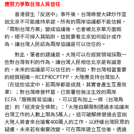
應努力爭取台灣人民信任
香港發生「反送中」事件後，台灣綠營大肆炒作宣
說北京不可能維持承諾，所有的兩岸協議都不能信賴，
「兩制台灣方案」變成協議後，也會被北京單方面毀
約，絕不可掉入其陷阱。這就要看北京如何設計或作
為，讓台灣人民認為兩岸協議是可以信任的。
對此，筆者的建議是，大陸可以在經貿領域採取一
些對台灣有利的作為，讓台灣人民相信北京是有誠意
的，未來的協議是可以信任的。例如，對台灣相當重要
的經貿組織－RCEP和CPTPP，大陸應支持台灣加入
（在這些協定中，若兩岸都是成員，其實會產生互惠效
果）；對台灣綠營杯葛、已簽署但無法生效的兩岸
ECFA「服務貿易協議」，可以宣布加上一條（台灣角
度）的「經濟安全條款」：｢大陸自願限制透過本協議來
台灣工作的人數上限為5萬人｣，這可破解綠營過去宣說
大陸人將會來台搶奪400萬人的工作，以紓緩台灣民眾的
疑慮。未來若有需要改變，可在兩岸建立互信後，透過