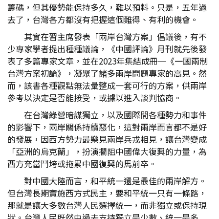
籌碼，但其優勢能保持多久，難以預料。只是，五年過
去了，台灣各方都沒有把握這個難得、有利的機會。
其實在習主席發表「兩岸台灣方案」倡議後，有不
少專家學者提出種種議論，《中國評論》月刊就先後發
表了多篇專家文章，並在2023年集結成冊─《一國兩制
台灣方案初論》，凝聚了諸多兩岸問題專家的高見。然
而，該書各種觀點無法彙整成一套可行的方案，供兩岸
參考以決定是否能接受，或據以進入談判協商。
在台灣綠營暗謀獨立，以及國際間各種勢力和事件
的影響下，兩岸關係持續惡化，這對兩岸而言都不是好
的發展，因西方勢力最樂見兩岸兵戎相見，讓台灣變成
「亞洲的烏克蘭」，扮演攔阻中國偉大復興的力量，為
西方充當鬥垮或拖累中國復興的馬前卒。
對中國大陸而言，和平統一還是最佳的兩岸解方。
但台灣長期實施西方式民主，要和平統一只有一條路，
那就是讓大多數台灣人民選擇統一，而非獨立或保持現
狀。台灣人民既然由過去支持獨立是少數、統一是多