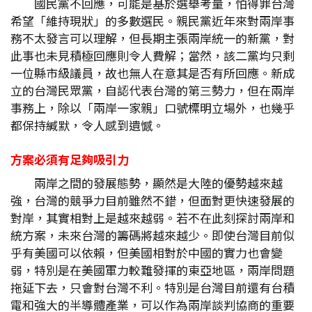
國民黨不回應，可能是基於選舉考量，怕得罪台灣
希望「維持現狀」的多數選民。親民黨近年來對兩岸事
務不太發言可以理解，但長期主張兩岸統一的新黨，對
此事也未見積極回應則令人費解；當然，該二黨均只剩
一位縣市級議員，故也無人在意其是否有所回應。新成
立的台灣民眾黨，自認代表台灣的第三勢力，但在兩岸
事務上，除以「兩岸一家親」口號標明立場外，也幾乎
都保持緘默，令人感到遺憾。
方案必須有足夠吸引力
兩岸之間的發展態勢，顯然是大陸的優勢越來越
強，台灣的競爭力目前雖然不錯，但面對更快速發展的
對岸，其實相對上是越來越弱。若不在此刻探討兩岸和
統方案，未來台灣的籌碼將越來越少。即使台灣目前似
乎有美國可以依賴，但美國相對於中國的實力也會變
弱，特別是在美國軍力較難發揮的東亞地區，兩岸問題
拖延下去，只會對台灣不利。特別是台灣目前還有台積
電和強大的半導體產業，可以作為兩岸談判協商的重要