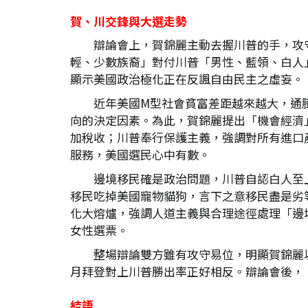
賀、川交鋒與大選走勢
辯論會上，賀錦麗主動去握川普的手，攻
輕、少數族裔」對付川普「男性、藍領、白人
顯示美國政治極化正在反諷自由民主之虛妄。
近年美國M型社會貧富差距越來越大，通
向的決定因素。為此，賀錦麗提出「機會經濟
加稅收；川普奉行保護主義，強調對所有進口
服務，美國選民心中有數。
邊境移民確是政治問題，川普自認白人至
移民吃掉美國寵物貓狗，言下之意移民盡是劣
化大熔爐，強調人道主義與合理途徑處理「邊
女性選票。
整場辯論雙方雖有攻守易位，明顯賀錦麗以
月拜登對上川普勝出率正好相反。辯論會後，
結語