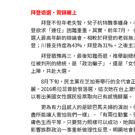
拜登退選、賀錦麗上
拜登不但年老失智，兒子杭特醜事纏身，
登欲求「連任」困難重重。其實，前年7月，
選人最高年齡的辯論會。相較於拜登的老弱無力
登；川普支持度為43%，拜登為31%。之後
拜登猶豫再三，最後知難而退，推舉副總統
位被判刑的總統，是「政治騙子」，還是「女性
上陣，共赴大選。
8月下旬，民主黨在芝加哥舉行的全代會
麗。2016希拉蕊曾飲恨落選，這次她在台
以看出美國女性選民投票取向已有感情歸屬。
更為有力且感人的是歐巴馬夫婦的演說。
盡所能讓人害怕我們一樣」、「有兩位勤奮、
膚色生而平等，只要努力照樣可以成功，她與
影響族群政治一事重新做理性反思，明顯地會