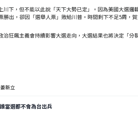
上川下，但不能以此說「天下大勢已定」。因為美國大選邏
016希拉蕊雖高票勝出，卻因「選舉人票」敗給川普。時間剩下不足
政治狂飆主義會持續影響大選走向，大選結果也將決定「分裂的
姜新立
選不論誰當選都不會為台出兵