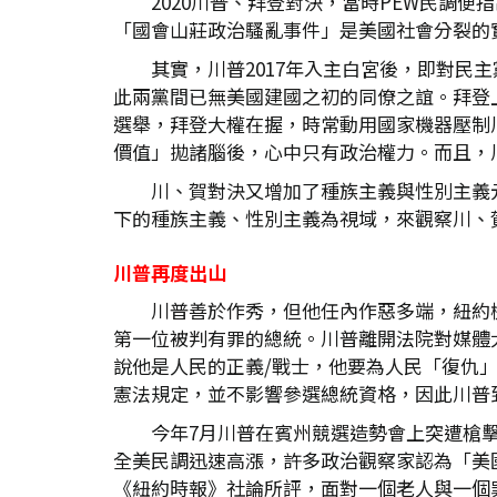
2020川普、拜登對決，當時PEW民調
「國會山莊政治騷亂事件」是美國社會分裂的
其實，川普2017年入主白宮後，即對
此兩黨間已無美國建國之初的同僚之誼。拜登上
選舉，拜登大權在握，時常動用國家機器壓制
價值」拋諸腦後，心中只有政治權力。而且，
川、賀對決又增加了種族主義與性別主義
下的種族主義、性別主義為視域，來觀察川、
川普再度出山
川普善於作秀，但他任內作惡多端，紐約檢察
第一位被判有罪的總統。川普離開法院對媒體
說他是人民的正義/戰士，他要為人民「復仇
憲法規定，並不影響參選總統資格，因此川普
今年7月川普在賓州競選造勢會上突遭槍
全美民調迅速高漲，許多政治觀察家認為「美
《紐約時報》社論所評，面對一個老人與一個