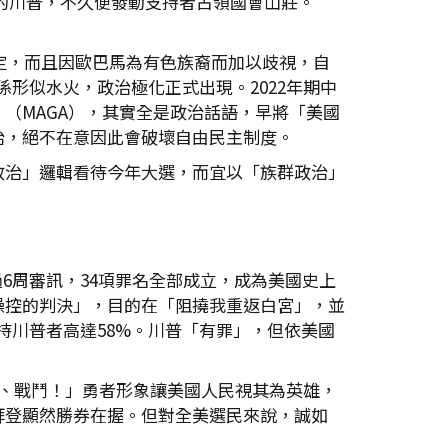
選的川普，不久便發動支持者占領國會山莊。
定，而且因歐巴馬為有色族裔而加以歧視，自
形似水火，政治極化正式出現。2022年期中
（MAGA），其實全是政治話語，早將「美國
治，絕不在意因此會破壞自由民主制度。
政治」邏輯看待今年大選，而宜以「族群政治」
過6周審訊，34項罪名全部成立，成為美國史上
操控的判決」，目的在「阻撓我重返白宮」，並
持川普者高達58%。川普「有罪」，但依美國
、戰鬥！」勇者形象讓美國人民視其為英雄，
拜登顯然勝券在握。但對全美選民來說，誠如