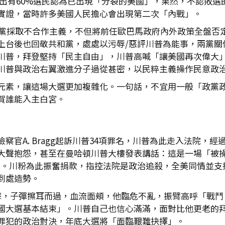
便指出有60%選民認為已出現「分裂的美國」，果然，不認敗
實證，當時許多美國人民擔心會出現第二次「內戰」。
民主黨採取不合作主義，不但將前任歐巴馬政府內外政策全盤否
台後也回敬共和黨，處處以污辱/惡評川普為能事，兩黨關係
川普，拜登堅持「民主自由」，川普高喊「讓美國再次偉大」
川普與政治右翼激進分子過從甚密，以民粹主義操作民意政
元素，讓這場大選更加複雜化。一句話，不宜用一般「政黨
賀誰能入主白宮。
官A. Bragg起訴川普34項罪名，川普為此走入法院，經
大聲抱怨，甚至在曼哈頓川普大樓發表講話：這是一場「被
」。川粉為此振奮捐款，指控法院是政治追殺，全美同情並支
到處造勢。
擊，子彈擦耳而過，血流面頰，他臨危不亂，振臂高呼「戰鬥
國大選基本結束」。川普自己也信心滿滿，面對比他更老的
罪犯的政治對決，年底大選將「面臨艱難抉擇」。