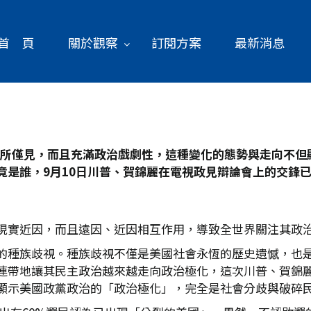
首 頁
關於觀察
訂閱方案
最新消息
所僅見，而且充滿政治戲劇性，這種變化的態勢與走向不但
竟是誰，9
月10
日川普、賀錦麗在電視政見辯論會上的交鋒
現實近因，而且遠因、近因相互作用，導致全世界關注其政
的種族歧視。種族歧視不僅是美國社會永恆的歷史遺憾，也
連帶地讓其民主政治越來越走向政治極化，這次川普、賀錦
顯示美國政黨政治的「政治極化」，完全是社會分歧與破碎