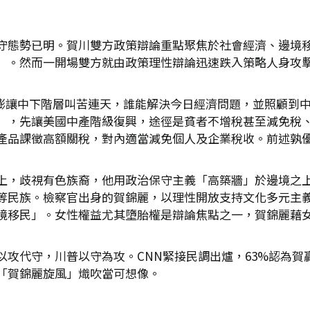
守態勢已明。賀川雙方政策辯論重點聚焦於社會經濟、邊境
」。然而一開場雙方就由政策理性辯論迅速跌入策略人身攻
膨讓中下階層叫苦連天，誰能解決今日經濟問題，並照顧到
」，先讓美國中產階級復興，途徑是貧者不增稅甚至減免稅
產品課徵高額關稅，對內適當減免個人及企業稅收。前述孰
上，歧視有色族裔，他用政治保守主義「高築牆」於邊境之
等民族。檢察官出身的賀錦麗，以理性開放支持文化多元主
境移民」。女性權益尤其墮胎權是辯論焦點之一，賀錦麗藉
攻代守，川普以守為攻。CNN緊接民調出爐，63%認為賀
「賀錦麗旋風」熾吹當可想像。