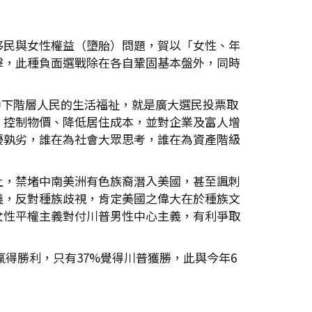
移民與女性權益（墮胎）問題，賀以「女性、年
擊，此種負面選戰除在各自鞏固基本盤外，同時
中下階層人民的生活福祉，就是廣大選民投票取
、控制物價、降低居住成本，並對企業及富人增
優孰劣，誰在為社會大眾思考，誰在為資產階級
上，禁堵中南美洲有色族裔潛入美國，甚至諷刺
義，反對種族歧視，肯定美國之偉大在於種族文
女性平權主義對付川普男性中心主義，有利爭取
贏得勝利，只有37%覺得川普獲勝，此與今年6