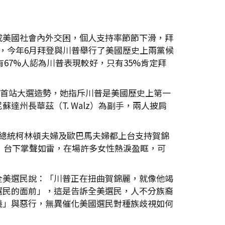
成美國社會內外交困，個人支持率節節下滑，拜
，今年6月拜登與川普舉行了美國歷史上兩黨候
67%人認為川普表現較好，只有35%肯定拜
展開首站大選造勢，她指斥川普是美國歷史上第一
州長華茲（T. Walz）為副手，兩人披肩
總統柯林頓夫婦及歐巴馬夫婦都上台支持賀錦
」台下掌聲如雷，在場許多女性熱淚盈眶，可
全美選民說：「川普正在扭曲賀錦麗，就像他竭
選民的面前」，這是告訴全美選民，人不分族裔
義」與惡行，無異催化美國選民對種族歧視如何