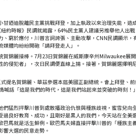
小甘迺迪脫離民主黨挑戰拜登，加上執政以來治理失能，造
《紐約時報》民調就揭露，64%民主黨人建議另推舉他人出戰
、窮於應付，川普言詞誇張、主動攻擊，CNN民調顯示，有
主流媒體均紛紛開砲「請拜登走人」。
賀錦麗接棒。7月23日賀錦麗在威斯康辛州Milwaukee
的侵犯者」，次日民調便直線上揚。接著，賀錦麗選擇明尼蘇達
正式提名賀錦麗、華茲參選本屆美國正副總統。會上拜登、前
上激情喊話「這是我們的時代，這是我們站起來並突破的時刻！
他們猛烈抨擊川普到處散播政治仇恨與種族歧視，蜜雪兒向
受過良好教育、成功，且剛好是黑人的我們，今天站在全美
歐巴馬就是活生鮮例。歐巴馬夫婦直接抨擊川普的「種族主
影響大選的民意走勢。