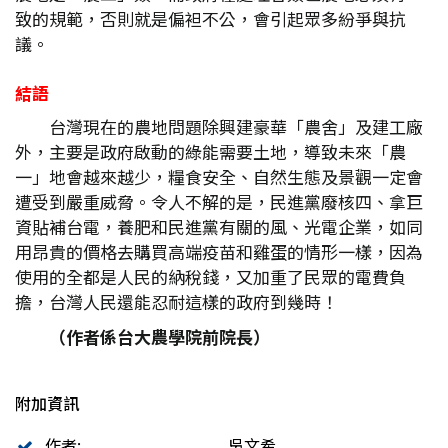
致的規範，否則就是偏袒不公，會引起眾多紛爭與抗
議。
結語
台灣現在的農地問題除興建豪華「農舍」及建工廠
外，主要是政府啟動的綠能需要土地，導致未來「農
一」地會越來越少，糧食安全、自然生態及景觀一定會
遭受到嚴重威脅。令人不解的是，民進黨廢核四、拿巨
資貼補台電，養肥和民進黨有關的風、光電企業，如同
用昂貴的價格去購買高端疫苗和雞蛋的情形一樣，因為
使用的全都是人民的納稅錢，又加重了民眾的電費負
擔，台灣人民還能忍耐這樣的政府到幾時！
（作者係台大農學院前院長）
附加資訊
作者:
吳文希