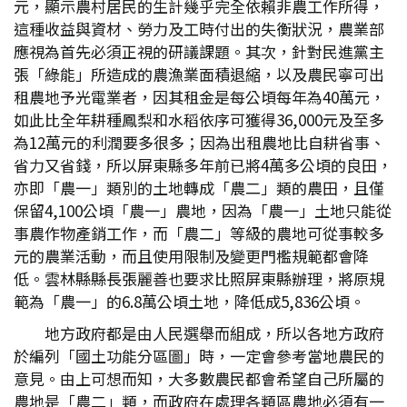
元，顯示農村居民的生計幾乎完全依賴非農工作所得，
這種收益與資材、勞力及工時付出的失衡狀況，農業部
應視為首先必須正視的研議課題。其次，針對民進黨主
張「綠能」所造成的農漁業面積退縮，以及農民寧可出
租農地予光電業者，因其租金是每公頃每年為40萬元，
如此比全年耕種鳳梨和水稻依序可獲得36,000元及至多
為12萬元的利潤要多很多；因為出租農地比自耕省事、
省力又省錢，所以屏東縣多年前已將4萬多公頃的良田，
亦即「農一」類別的土地轉成「農二」類的農田，且僅
保留4,100公頃「農一」農地，因為「農一」土地只能從
事農作物產銷工作，而「農二」等級的農地可從事較多
元的農業活動，而且使用限制及變更門檻規範都會降
低。雲林縣縣長張麗善也要求比照屏東縣辦理，將原規
範為「農一」的6.8萬公頃土地，降低成5,836公頃。
地方政府都是由人民選舉而組成，所以各地方政府
於編列「國土功能分區圖」時，一定會參考當地農民的
意見。由上可想而知，大多數農民都會希望自己所屬的
農地是「農二」類，而政府在處理各類區農地必須有一