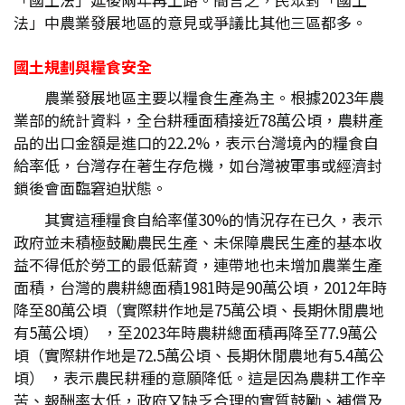
法」中農業發展地區的意見或爭議比其他三區都多。
國土規劃與糧食安全
農業發展地區主要以糧食生產為主。根據2023年農
業部的統計資料，全台耕種面積接近78萬公頃，農耕產
品的出口金額是進口的22.2%，表示台灣境內的糧食自
給率低，台灣存在著生存危機，如台灣被軍事或經濟封
鎖後會面臨窘迫狀態。
其實這種糧食自給率僅30%的情況存在已久，表示
政府並未積極鼓勵農民生產、未保障農民生產的基本收
益不得低於勞工的最低薪資，連帶地也未增加農業生產
面積，台灣的農耕總面積1981時是90萬公頃，2012年時
降至80萬公頃（實際耕作地是75萬公頃、長期休閒農地
有5萬公頃） ，至2023年時農耕總面積再降至77.9萬公
頃（實際耕作地是72.5萬公頃、長期休閒農地有5.4萬公
頃） ，表示農民耕種的意願降低。這是因為農耕工作辛
苦、報酬率太低，政府又缺乏合理的實質鼓勵、補償及