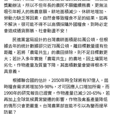
獎勵辦法，所以不但年長的農民不願繼續務農，更無法
吸引年輕人的務農意願。耕地面積減少、休耕地增加、
勞動力缺乏等因素，自然會導致糧食不足的結果。如再
不解決，很可能不得不以高價採購外國糧食，到時必定
會造成通貨膨脹、社會動盪不安！
民進黨當局設計的台灣農耕面積是81萬公頃，但根
據去年的統計數據卻只近78萬公頃，離目標數量還有些
距離，若將「農電共生」的農田排除，則不足目標數更
大；若計入多年實施「農電共生」的農地，因土壤質地
劣化，作物產量及質量下降，其面積數量會變得根本不
具意義。
根據聯合國的估計，2050年時全球將有97億人，屆
時糧食需求將增加59-98%，才可因應人口增加所需，而
1990年的研究報告已證實，作物產量已減少20-65%，若
再加上全球氣候異常變遷的影響，作物及禽畜產量降低
的情形只會更嚴重。台灣農業部豈能不引以為鑒而提早
防範？