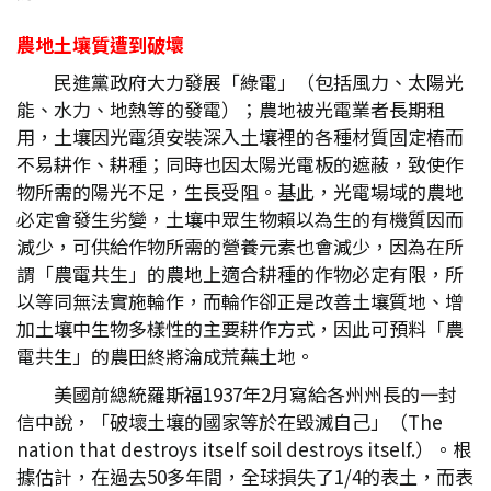
農地土壤質遭到破壞
民進黨政府大力發展「綠電」（包括風力、太陽光
能、水力、地熱等的發電）；農地被光電業者長期租
用，土壤因光電須安裝深入土壤裡的各種材質固定樁而
不易耕作、耕種；同時也因太陽光電板的遮蔽，致使作
物所需的陽光不足，生長受阻。基此，光電場域的農地
必定會發生劣變，土壤中眾生物賴以為生的有機質因而
減少，可供給作物所需的營養元素也會減少，因為在所
謂「農電共生」的農地上適合耕種的作物必定有限，所
以等同無法實施輪作，而輪作卻正是改善土壤質地、增
加土壤中生物多樣性的主要耕作方式，因此可預料「農
電共生」的農田終將淪成荒蕪土地。
美國前總統羅斯福1937年2月寫給各州州長的一封
信中說，「破壞土壤的國家等於在毀滅自己」（The
nation that destroys itself soil destroys itself.）。根
據估計，在過去50多年間，全球損失了1/4的表土，而表