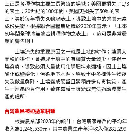
土正是各種作物主要生長繁殖的場域；美國更損失了1/3
的表土；20世紀的100年間，美國更損失了50%的表
土，等於每年損失30億噸表土，導致土壤中的營養元素
成份失衡。根據聯合國糧農組織於2020年宣示，「未來
60年間全球將無適合耕種作物之表土」，這可是非常嚴
厲的警告啊！
土壤流失的重要原因之一就是土地的耕作；連續大
面積的耕作，會造成土壤中的有機質大量減少，使得土
壤貧瘠，導致必須大量使用化學肥料來彌補，因此土壤
酸化或鹽鹼化、污染地下水源、導致土中多樣性生物喪
失及數量劇降、土壤變成硬盤且累積許多有毒物質，產
生一連串的負作用，致使這種土壤變成無法適應農業生
產的處所。
台灣農民被迫拋棄耕種
根據農業部2023年的統計，台灣農家每戶的平均年
收入為1,246,530元，其中農業生產年淨收入僅281,299