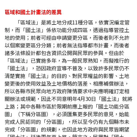
區域和國土計畫法的差異
「區域法」是將土地分成11種分區，依實況編定管
制，而「國土法」係依功能分成四區，透過指導管控土
地的使用；前者可經由申請變更分區，而後者則不允許
以個案變更區分分類；前者無法指導都市計畫，而後者
諸多法條設計都包含資訊公開與民眾的參與。但由於
「區域法」已實施多年，為一般民眾熟知，而擬推行的
「國土法」，恐因政府宣導不普及，以致許多民眾仍不
清楚實施「國土法」的目的、對民眾權益的影響、土地
變更後的使用效益及土地價格的落差、相應補償辦法，
所以各縣市民眾向地方政府陳情要求中央應明確訂定相
關辦法或規範，因此不同意明年4月30日「國土法」就將
上路；其中各縣市區於限期前應上報的「國土功能分區
圖」（下稱分區圖），必須匯集更多民眾的意見，始能
完成人民認同的「分區圖」，所以至今仍有九個縣市未
完成「分區圖」的規劃，也因此地方政府與民眾皆期望
「國土法」延後兩年再上路。簡言之，民眾對「國土