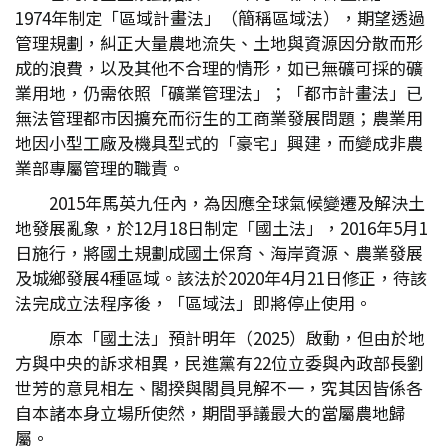
1974年制定「區域計畫法」（簡稱區域法），期望透過
管理規劃，糾正大量農地流失、土地與資源因分散而形
成的浪費，以及其他不合理的情形，如已無礦可採的礦
業用地，仍需依照「礦業管理法」；「都市計畫法」已
無法管理都市因擴充而衍生的工商業發展問題；農業用
地因小型工廠及機具型式的「豪宅」興建，而變成非農
業部專屬管理的職責。
2015年馬英九任內，為因應全球氣候變遷及解決土
地發展亂象，於12月18日制定「國土法」，2016年5月1
日施行，將國土規劃成國土保育、海岸資源、農業發展
及城鄉發展4種區域。該法於2020年4月21日修正，待該
法完成立法程序後，「區域法」即將停止使用。
原本「國土法」預計明年（2025）啟動，但由於地
方與中央的訴求相異，民進黨有22位立委與內政部長劉
世芳的意見相左、閣揆與閣員見解不一，究其因皆係各
自本諸本身立場所使然，期間爭議最大的當屬農地歸
屬。