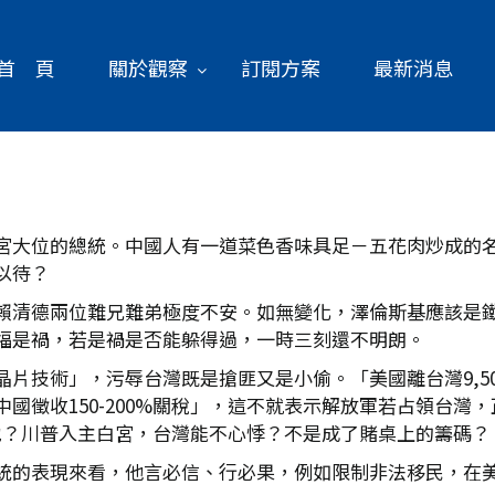
首 頁
關於觀察
訂閱方案
最新消息
宮大位的總統。中國人有一道菜色香味具足－五花肉炒成的
以待？
賴清德兩位難兄難弟極度不安。如無變化，澤倫斯基應該是
福是禍，若是禍是否能躲得過，一時三刻還不明朗。
片技術」，污辱台灣既是搶匪又是小偷。「美國離台灣9,50
國徵收150-200%關稅」，這不就表示解放軍若占領台灣
何地？川普入主白宮，台灣能不心悸？不是成了賭桌上的籌碼？
統的表現來看，他言必信、行必果，例如限制非法移民，在