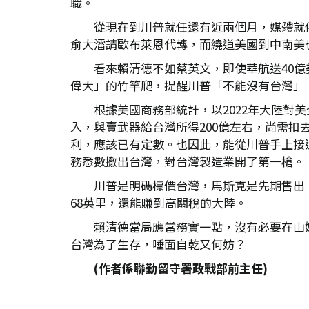
職。
從現在到川普就任還有近兩個月，媒體就
俞大㵢請歐布萊恩代轉，而繞道美國到中南美也
看來賴清德不如蔡英文，即使華航送40億
偉大」的竹竿爬，提醒川普「不能沒有台灣」
根據美國商務部統計，以2022年大陸對美
入，與賣武器給台灣所得200億左右，尚需
利，應該已有定數。也因此，能從川普手上接過
務悉數撤出台灣，對台灣製造業開了第一槍。
川普是明碼標價台灣，馬斯克是先期售出，
68英里，還能賺到高關稅的大陸。
賴清德當局應當務實一點，沒有必要在山
台灣為了生存，唾面自乾又何妨？
(
作者係聯勤留守署政戰部前主任)