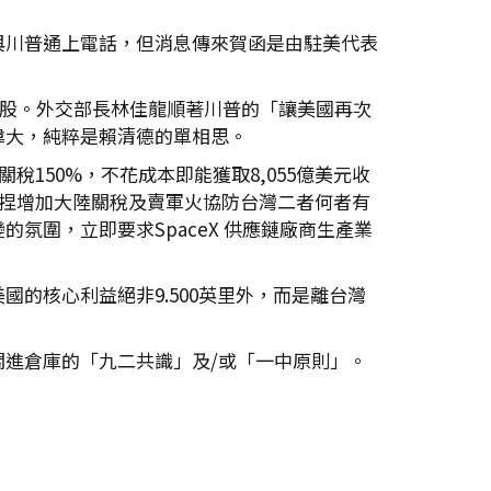
與川普通上電話，但消息傳來賀函是由駐美代表
屁股。外交部長林佳龍順著川普的「讓美國再次
偉大，純粹是賴清德的單相思。
稅150%，不花成本即能獲取8,055億美元收
拿捏增加大陸關稅及賣軍火協防台灣二者何者有
圍，立即要求SpaceX 供應鏈廠商生產業
的核心利益絕非9.500英里外，而是離台灣
進倉庫的「九二共識」及/或「一中原則」。