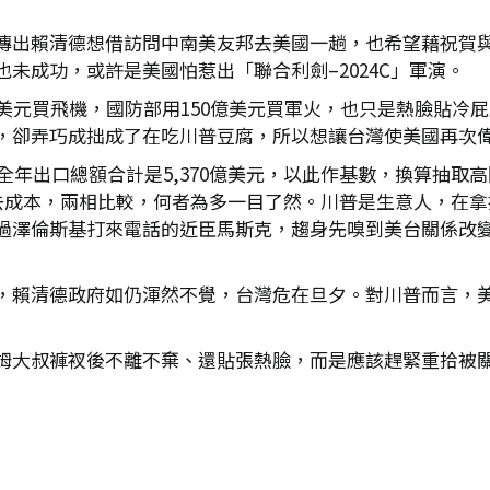
傳出賴清德想借訪問中南美友邦去美國一趟，也希望藉祝賀
未成功，或許是美國怕惹出「聯合利劍–2024C」軍演。
美元買飛機，國防部用150億美元買軍火，也只是熱臉貼冷
，卻弄巧成拙成了在吃川普豆腐，所以想讓台灣使美國再次
全年出口總額合計是5,370億美元，以此作基數，換算抽取高關
扣去成本，兩相比較，何者為多一目了然。川普是生意人，在
澤倫斯基打來電話的近臣馬斯克，趨身先嗅到美台關係改變的氛
賴清德政府如仍渾然不覺，台灣危在旦夕。對川普而言，美國
姆大叔褲衩後不離不棄、還貼張熱臉，而是應該趕緊重拾被關