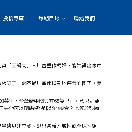
投稿專區
每期目錄
聯絡我們
名菜「回鍋肉」。川普重作馮婦，能端得出像中
鐵板釘丁，翻不過川普那道割地停戰的檻了，美
0英里，台灣離中國只有68英里」，意思是要
，正是他可以明碼標價賺錢的機會？也等於鼓勵
美墨邊界建高牆、退出各種區域性或全球性組