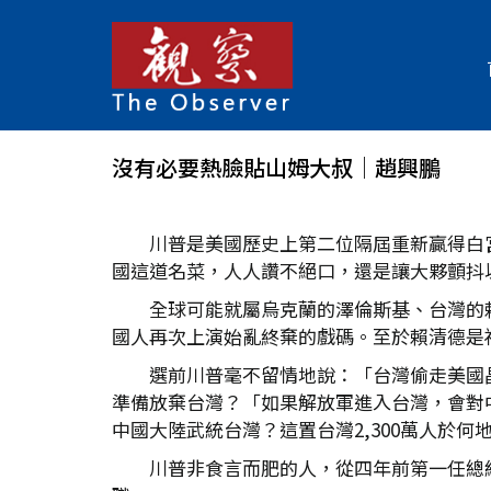
沒有必要熱臉貼山姆大叔│趙興鵬
川普是美國歷史上第二位隔屆重新贏得白
國這道名菜，人人讚不絕口，還是讓大夥顫抖
全球可能就屬烏克蘭的澤倫斯基、台灣的
國人再次上演始亂終棄的戲碼。至於賴清德是
選前川普毫不留情地說：「台灣偷走美國晶
準備放棄台灣？「如果解放軍進入台灣，會對中
中國大陸武統台灣？這置台灣2,300萬人於
川普非食言而肥的人，從四年前第一任總