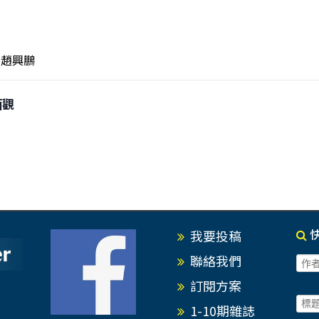
趙興鵬
面觀
我要投稿
聯絡我們
訂閱方案
1-10期雜誌