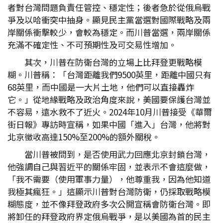
者對台灣問題負責任管控、穩定性；後者急於從俄烏戰
爭及以哈衝突中抽身。顯見民主黨當選對國際戰略及兩
岸關係衝擊較少，會較為穩定。而川普當選，兩岸關係
充滿不確定性、不可預期性及可交易性增加。
其次，川普在防衛台灣的立場上比拜登更戰略模
糊。川普稱：「台灣距離我們9500英里，距離中國只有
68英里，而中國是一大片土地，他們可以直接轟炸
它。」從地緣戰略及政治角度來說，美國要保護台灣並
不容易，遠水救不了近火。2024年10月川普接受《華爾
街日報》專訪時宣稱，如果中國「進入」台灣，他將對
北京徵收高達150%至200%的額外關稅。
當川普被問到，是否使用武力回應北京封鎖台灣，
他強調自己與習近平的關係牢固，並表示不會這麼做，
「我不需要（使用軍事力量），他尊重我，因為他知道
我極其瘋狂。」這顯示川普對台灣防衛，仍採取戰略模
糊態度，並不像拜登政府多次公開宣稱會防衛台灣。即
將卸任的拜登政府界定俄烏戰爭，是以美國為首的民主