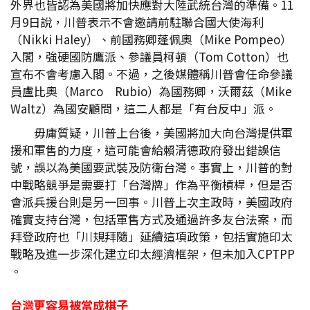
外界也皆認為美國將加快應對大陸武統台灣的準備。11
月9日說，川普表示不會邀請前駐聯合國大使海利
（Nikki Haley）、前國務卿蓬佩奧（Mike Pompeo）
入閣，強硬國防鷹派、參議員柯頓（Tom Cotton）也
宣布不會考慮入閣。不過，之後媒體稱川普會任命參議
員盧比奧（Marco Rubio）為國務卿，沃爾茲（Mike
Waltz）為國安顧問，這二人都是「有台反中」派。
毋庸質疑，川普上台後，美國將加大向台灣提供軍
援和軍售的力度，這可能會給賴清德政府發出錯誤信
號，誤以為美國要武裝及防衛台灣。事實上，川普的對
中戰略競爭是需要打「台灣牌」作為平衡槓桿，但是否
會派兵援台則是另一回事。川普上次主政時，美國政府
確實支持台灣，包括軍售方式及通過許多友台法案，而
拜登政府也「川規拜隨」延續這項政策，包括實施印太
戰略及進一步深化建立印太經濟框架，但未加入CPTPP
。
台灣更容易被當成棋子