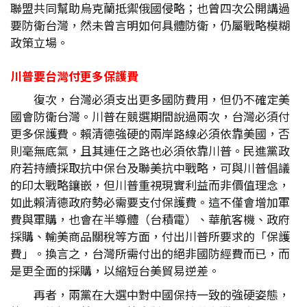
聯盟共同幫助烏克蘭抵禦俄國侵略；也曾四次公開講過
要防衛台灣，然未曾言明如何具體防衛，仍屬戰略模糊
政策立場。
川普要台灣付更多保護費
復次，台灣必須支出更多國防費用，但仍不確定美
國會防衛台灣。川普在競選期間說過兩次，台灣必須付
更多保護費。賴清德強硬的兩岸路線必須依靠美國，否
則毫無底氣，且其連任之路也必須依靠川普。民進黨政
府若持續採取抗中保台及聯美抗中戰略，可與川普倡議
的印太戰略鑲嵌，但川普重視現實利益而非價值理念，
如此賴清德政府勢必需要支付保護費。這不僅會增加軍
費與軍購，也會在半導體（台積電）、華航客機、政府
採購、輸美商品關稅等方面，付出川普所要求的「保護
費」。換言之，台灣所需付出的絕非國防經費而已，而
是更全面的採購，以縮短台美貿易逆差。
再者，兩黨在大選中對中國保持一致的強硬姿態，