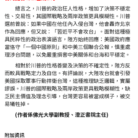
總言之，川普的政治狂人性格，增加了決策不穩定
性、交易性，其國際戰略及兩岸政策更具模糊性。川普
選前曾說：如果中國在他任內入侵台灣，他會轟炸北京
作為回應，但又說：「習近平不會攻台」。面對這種極
具民粹性的政治表演語言，陸方始終回應：美國政府應
當恪守「一個中國原則」和中美三個聯合公報，慎重處
理涉台問題，以免嚴重損害中美關係和台海和平穩定。
相對於川普的性格善變及決策的不確定性，陸方反
而較具戰略定力及自信。有評論說，大陸攻台就會引發
美國採取軍事行動捍衛台灣，這種推理缺乏邏輯，實屬
謬誤。川普的國際戰略及兩岸政策更具戰略模糊性，缺
乏民主價值及理念引導，台灣更容易被當成棋子，被交
易犧牲掉。
(
作者係佛光大學副教授、澄正書院主任)
附加資訊