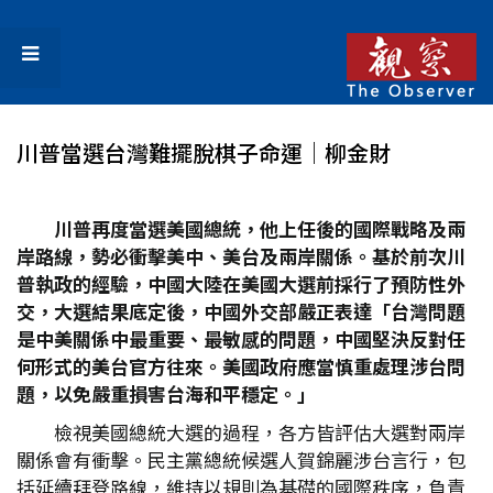
川普當選台灣難擺脫棋子命運│柳金財
川普再度當選美國總統，他上任後的國際戰略及兩
岸路線，勢必衝擊美中、美台及兩岸關係。基於前次川
普執政的經驗，中國大陸在美國大選前採行了預防性外
交，大選結果底定後，中國外交部嚴正表達「台灣問題
是中美關係中最重要、最敏感的問題，中國堅決反對任
何形式的美台官方往來。美國政府應當慎重處理涉台問
題，以免嚴重損害台海和平穩定。」
檢視美國總統大選的過程，各方皆評估大選對兩岸
關係會有衝擊。民主黨總統候選人賀錦麗涉台言行，包
括延續拜登路線，維持以規則為基礎的國際秩序，負責