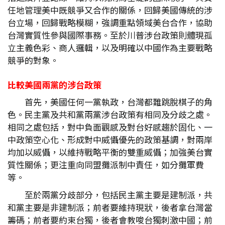
任地管理美中既競爭又合作的關係，回歸美國傳統的涉
台立場，回歸戰略模糊，強調重點領域美台合作，協助
台灣實質性參與國際事務。至於川普涉台政策則體現孤
立主義色彩、商人邏輯，以及明確以中國作為主要戰略
競爭的對象。
比較美國兩黨的涉台政策
首先，美國任何一黨執政，台灣都難跳脫棋子的角
色。民主黨及共和黨兩黨涉台政策有相同及分歧之處。
相同之處包括，對中負面觀感及對台好感趨於固化、一
中政策空心化、形成對中威懾優先的政策基調，對兩岸
均加以威懾，以維持戰略平衡的雙重威懾；加強美台實
質性關係；更注重向同盟攤派制中責任，如分攤軍費
等。
至於兩黨分歧部分，包括民主黨主要是建制派，共
和黨主要是非建制派；前者要維持現狀，後者拿台灣當
籌碼；前者要約束台獨，後者會教唆台獨刺激中國；前