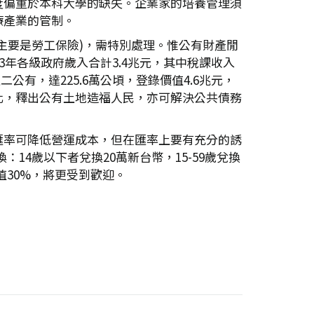
度偏重於本科大學的缺失。企業家的培養管理須
療產業的管制。
兆元(主要是勞工保險)，需特別處理。惟公有財產閒
年各級政府歲入合計3.4兆元，其中稅課收入
有，達225.6萬公頃，登錄價值4.6兆元，
化，釋出公有土地造福人民，亦可解決公共債務
匯率可降低營運成本，但在匯率上要有充分的誘
14歲以下者兌換20萬新台幣，15-59歲兌換
升值30%，將更受到歡迎。