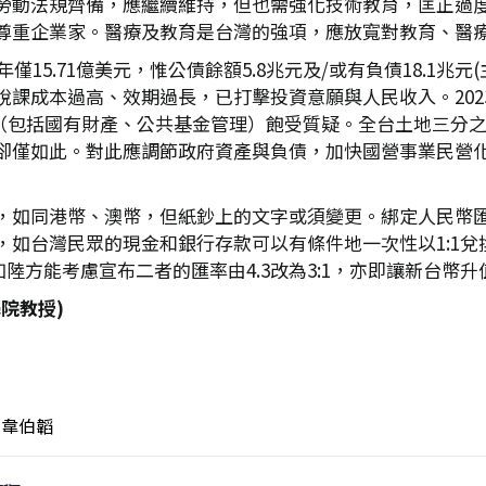
勞動法規齊備，應繼續維持，但也需強化技術教育，匡正過
尊重企業家。醫療及教育是台灣的強項，應放寬對教育、醫
年僅15.71億美元，惟公債餘額5.8兆元及/或有負債18.1
課成本過高、效期過長，已打擊投資意願與人民收入。2023
力（包括國有財產、公共基金管理）飽受質疑。全台土地三分之二公
卻僅如此。對此應調節政府資產與負債，加快國營事業民營
，如同港幣、澳幣，但紙鈔上的文字或須變更。綁定人民幣
台灣民眾的現金和銀行存款可以有條件地一次性以1:1兌換：
如陸方能考慮宣布二者的匯率由4.3改為3:1，亦即讓新台幣
院教授)
韋伯韜