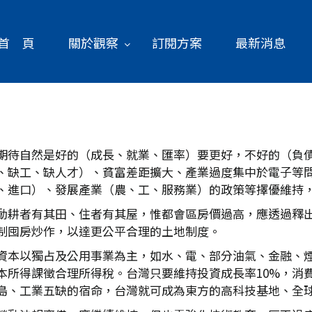
首 頁
關於觀察
訂閱方案
最新消息
期待自然是好的（成長、就業、匯率）要更好，不好的（負
、缺工、缺人才）、貧富差距擴大、產業過度集中於電子等
、進口）、發展產業（農、工、服務業）的政策等擇優維持
動耕者有其田、住者有其屋，惟都會區房價過高，應透過釋
抑制囤房炒作，以達更公平合理的土地制度。
府資本以獨占及公用事業為主，如水、電、部分油氣、金融、煙
本所得課徵合理所得稅。台灣只要維持投資成長率10%，消
島、工業五缺的宿命，台灣就可成為東方的高科技基地、全