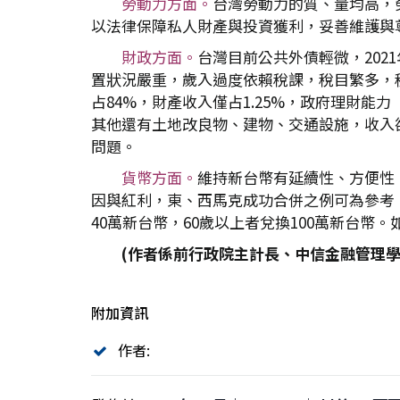
勞動力方面。
台灣勞動力的質、量均高，
以法律保障私人財產與投資獲利，妥善維護與
財政方面。
台灣目前公共外債輕微，2021
置狀況嚴重，歲入過度依賴稅課，稅目繁多，稅
占84%，財產收入僅占1.25%，政府理財能
其他還有土地改良物、建物、交通設施，收入
問題。
貨幣方面。
維持新台幣有延續性、方便性
因與紅利，東、西馬克成功合併之例可為參考，如
40萬新台幣，60歲以上者兌換100萬新台幣。
(
作者係前行政院主計長、中信金融管理學
附加資訊
作者: