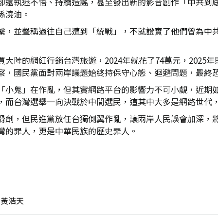
卻還執迷不悟、持續造謠，甚至發出新的影音創作「中共到
係澆油。
繫，並聲稱過往自己遭到「統戰」，不就證實了他們曾為中
陸的網紅行銷台灣旅遊，2024年就花了74萬元，2025
察，國民黨面對兩岸議題始終持保守心態、迴避問題，最終
鬼」在作亂，但其實網路平台的影響力不可小覷，近期如社群平台T
，而台灣選舉一向決戰於中間選民，這其中大多是網路世代
滑劑，但民進黨放任台獨側翼作亂，讓兩岸人民誤會加深，
灣的罪人，更是中華民族的歷史罪人。
黃浩天