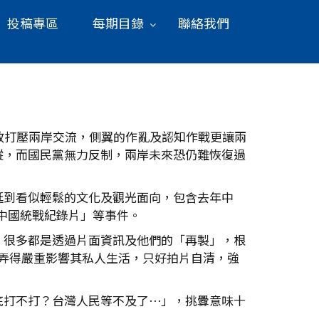
投稿專區
每期目錄
聯絡我們
政打壓兩岸交流，側翼的作亂及認知作戰更讓兩
縱，而國民黨無力反制，兩岸未來恐仍難恢復過
延到看似輕鬆的文化及觀光面向，包含去年中
「中國統戰紀錄片」等事件。
，很多都是透過片面資訊及他們的「再製」，根
，弄得嚴重影響其私人生活，只好拍片自清，強
底打不打？台灣人民等不及了⋯」，挑釁意味十