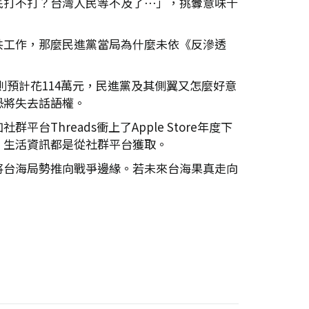
底打不打？台灣人民等不及了⋯」，挑釁意味十
共工作，那麼民進黨當局為什麼未依《反滲透
年則預計花114萬元，民進黨及其側翼又怎麼好意
恐將失去話語權。
hreads衝上了Apple Store年度下
，生活資訊都是從社群平台獲取。
將台海局勢推向戰爭邊緣。若未來台海果真走向