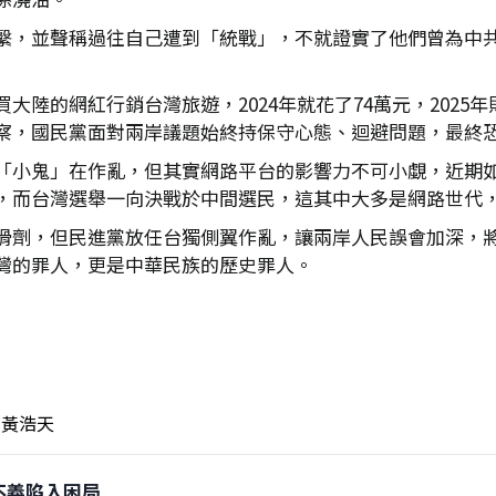
繫，並聲稱過往自己遭到「統戰」，不就證實了他們曾為中
陸的網紅行銷台灣旅遊，2024年就花了74萬元，2025
察，國民黨面對兩岸議題始終持保守心態、迴避問題，最終
鬼」在作亂，但其實網路平台的影響力不可小覷，近期如社群平台T
，而台灣選舉一向決戰於中間選民，這其中大多是網路世代
滑劑，但民進黨放任台獨側翼作亂，讓兩岸人民誤會加深，
灣的罪人，更是中華民族的歷史罪人。
黃浩天
行不義陷入困局