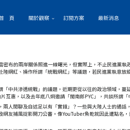
首 頁
關於觀察
訂閱方案
最新消息
烏雲密布的兩岸關係照進一線曙光，但實際上，不止民進黨執
赴陸網紅、操作所謂「統戰網紅」等議題，若民進黨執意放
謂「中共滲透統戰」的議題，近期更從以往的政治領域，蔓
赴陸拍片互惠，以及去年底八炯邀請「閩南郎PYC」，共談所謂
，兩人閒聊及自述足以有「實錘」？一些與大陸人士的通話
網友捕風捉影開刀公審。像YouTuber魚乾就因此遭點名