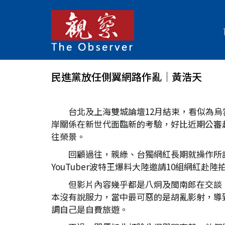
民進黨放任側翼網路作亂│黃浩天
台北及上海雙城論壇12月結束，看似為
岸關係在新世代面臨新的考驗，好比近期公審
往榮景。
回顧過往，親綠、台獨網紅長期就操作所
YouTuber波特王爆料大陸邀請10組網紅
但影片內容幾乎都是八炯及閩南郎在交談
本沒有說服力，當中最可惡的是胡亂影射，導致
調自己是自費旅遊。