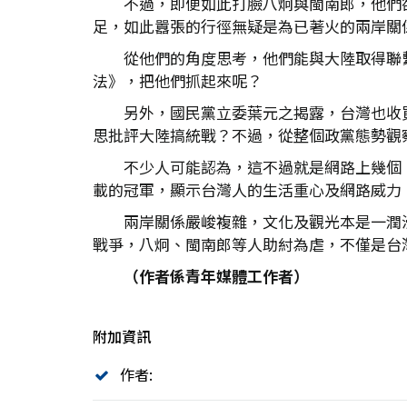
不過，即便如此打臉八炯與閩南郎，他們
足，如此囂張的行徑無疑是為已著火的兩岸關
從他們的角度思考，他們能與大陸取得聯
法》，把他們抓起來呢？
另外，國民黨立委葉元之揭露，台灣也收買大
思批評大陸搞統戰？不過，從整個政黨態勢觀
不少人可能認為，這不過就是網路上幾個「小
載的冠軍，顯示台灣人的生活重心及網路威力
兩岸關係嚴峻複雜，文化及觀光本是一潤
戰爭，八炯、閩南郎等人助紂為虐，不僅是台
（作者係青年媒體工作者）
附加資訊
作者: