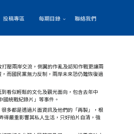
投稿專區
每期目錄
聯絡我們
政打壓兩岸交流，側翼的作亂及認知作戰更讓兩
縱，而國民黨無力反制，兩岸未來恐仍難恢復過
延到看似輕鬆的文化及觀光面向，包含去年中
「中國統戰紀錄片」等事件。
，很多都是透過片面資訊及他們的「再製」，根
，弄得嚴重影響其私人生活，只好拍片自清，強