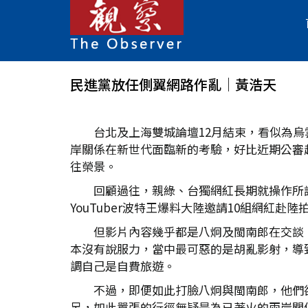
民進黨放任側翼網路作亂│黃浩天
台北及上海雙城論壇12月結束，看似為
岸關係在新世代面臨新的考驗，好比近期公審
往榮景。
回顧過往，親綠、台獨網紅長期就操作所
YouTuber波特王爆料大陸邀請10組網紅
但影片內容幾乎都是八炯及閩南郎在交談
本沒有說服力，當中最可惡的是胡亂影射，導致
調自己是自費旅遊。
不過，即便如此打臉八炯與閩南郎，他們
足，如此囂張的行徑無疑是為已著火的兩岸關