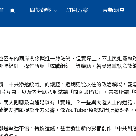
首 頁
關於觀察
訂閱方案
最新消息
烏雲密布的兩岸關係照進一線曙光，但實際上，不止民進黨執
赴陸網紅、操作所謂「統戰網紅」等議題，若民進黨執意放
謂「中共滲透統戰」的議題，近期更從以往的政治領域，蔓
赴陸拍片互惠，以及去年底八炯邀請「閩南郎PYC」，共談所謂
，兩人閒聊及自述足以有「實錘」？一些與大陸人士的通話
網友捕風捉影開刀公審。像YouTuber魚乾就因此遭點名
卻還執迷不悟、持續造謠，甚至發出新的影音創作「中共到
係澆油。