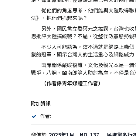
從他們的角度思考，他們能與大陸取得聯
法》，把他們抓起來呢？
另外，國民黨立委葉元之揭露，台灣也收買大
思批評大陸搞統戰？不過，從整個政黨態勢觀
不少人可能認為，這不過就是網路上幾個「小
載的冠軍，顯示台灣人的生活重心及網路威力
兩岸關係嚴峻複雜，文化及觀光本是一潤
戰爭，八炯、閩南郎等人助紂為虐，不僅是台
（作者係青年媒體工作者）
附加資訊
作者:
發佈於
2025年1月｜NO. 137 │ 民進黨多