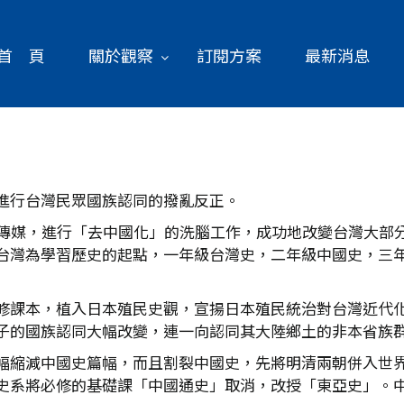
首 頁
關於觀察
訂閱方案
最新消息
進行台灣民眾國族認同的撥亂反正。
與傳媒，進行「去中國化」的洗腦工作，成功地改變台灣大部
台灣為學習歷史的起點，一年級台灣史，二年級中國史，三
修課本，植入日本殖民史觀，宣揚日本殖民統治對台灣近代
子的國族認同大幅改變，連一向認同其大陸鄉土的非本省族
幅縮減中國史篇幅，而且割裂中國史，先將明清兩朝併入世
史系將必修的基礎課「中國通史」取消，改授「東亞史」。