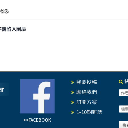
徐泓
行不義陷入困局
我要投稿
聯絡我們
訂閱方案
1-10期雜誌
>>FACEBOOK