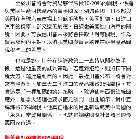
至於川普將會對貿易夥伴課徵10-20%的關稅，係指
與美國生產同樣產品的競爭國家，例如德國、日本都與
美國在全球汽車市場上呈競爭態勢，美國對德、日進口
汽車的稅率，卻又遠低於德、日課徵美國進口汽車的關
稅。因此，可預估川普未來將會採取「對等關稅」作為
貿易談判的主軸，以消弭美國與貿易夥伴在競爭產品關
稅稅率上的差異。
也就是說，川普在經濟政策上一直皆以關稅為手
段。這是他重要的談判策略，若遭到拒絕，則將揮下關
稅大刀，藉此達到目的。因此，最近川普公布，將會對
來自墨西哥、加拿大二國進口的產品課徵25%關稅，其
實這是「一種加碼的談判策略」，除迫使墨西哥總統回
應外，加拿大總理也要求面見談判。由此顯示，對中宣
稱課徵60%關稅，他真正追求的是重新規範美中兩國的
「永久正常貿易關係」，也就是調整國際社會熟悉的最
惠國家待遇。
難落實對中課徵60%
關稅