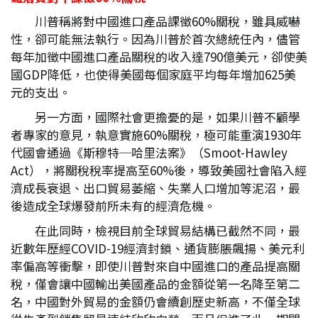
川普稱將對中國進口產品課徵60%關稅，雖具威嚇
性，卻可能無法執行。因為川普於首次總統任內，儘管
每年加徵中國進口產品關稅的收入達790億美元，卻使美
國GDP降低，也使得美國每個家庭平均每年增加625美
元的支出。
另一方面，國際社會更擔憂的是，如果川普不顧學
者專家的意見，執意實施60%關稅，極可能重演1930年
代國會通過《斯穆特─哈里法案》（Smoot-Hawley
Act），將關稅稅率提高至60%後，導致美國社會陷入經
濟成長衰退、出口貿易萎縮、失業人口增加等泥沼，最
後造成全球爆發前所未有的經濟危機。
在此同時，檢視目前全球貿易結構已截然不同，最
近數年歷經COVID-19經濟封鎖、通貨膨脹飆揚、美元利
率偏高等衝擊，即使川普對來自中國進口的產品提高關
稅，僅會讓中國輸出美國產品的金額從第一名降至第二
名，中國對外貿易的金額仍會續創歷史新高，不僅全球