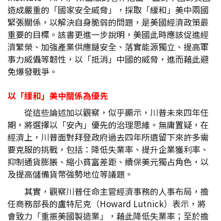
造成嚴重的「國家安全威脅」，採取「緩和」美中兩國
緊張關係，以解決自身脆弱的問題，是美國經濟政策最
重要的目標。該書更進一步說明，美國此時應該促進經
濟繁榮、加強產業供應鏈安全、落實能源獨立、提高軍
事力威懾等韌性，以「抵消」中國的威脅，進而藉此避
免爆發戰爭。
以「緩和」美中關係為優先
從這些論述加以觀察，似乎顯示，川普未來四年任
期，將選擇以「安內」優先的治理思維。無庸置疑，在
經濟上，川普面對拜登政府過去四年所遺留下來許多需
要克服的挑戰，包括：降低失業率、提升企業獲利率、
抑制通貨膨脹、縮小貧富差距、續保美元獨占角色，以
及提高儲備貨幣強勢地位等議題。
其實，觀察川普任命主管經濟事務的人事布局，擔
任商務部長的盧特尼克（Howard Lutnick）表示，將
會致力「重振美國製造業」，藉此降低失業率；至於擔