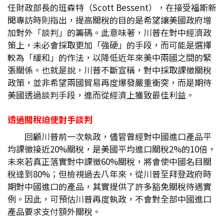
任財政部長的班森特（Scott Bessent），在接受福斯新
聞專訪時則指出，提高關稅的目的是希望讓美國政府增
加對外「談判」的籌碼。此意味著，川普在對中經濟政
策上，未必會採取更加「強硬」的手段，而可能是選擇
較為「緩和」的作法，以降低近年來美中兩國之間的緊
張關係。也就是說，川普不斷宣稱，對中採取課徵關稅
政策，並非希望兩國貿易再度爆發嚴重衝突，而是期待
美國透過談判手段，進而從經濟上獲致最佳利益。
透過關稅迫使對手談判
回顧川普前一次執政，儘管曾經對中國進口產品平
均課徵接近20%關稅，是美國平均進口關稅2%的10倍，
未來若真正落實對中課徵60%關稅，將會使中國名目關
稅達到80%；但檢視過去八年來，從川普至拜登政府時
期對中國進口的產品，其實提供了許多豁免關稅待遇實
例。因此，可預估川普再度執政，不會對全部中國進口
產品要求支付額外關稅。