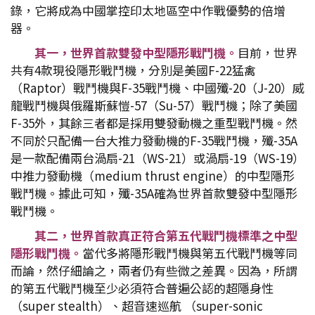
錄，它將成為中國掌控印太地區空中作戰優勢的倍增
器。
其一，世界首款雙發中型隱形戰鬥機。
目前，世界
共有4款現役隱形戰鬥機，分別是美國F-22猛禽
（Raptor）戰鬥機與F-35戰鬥機、中國殲-20（J-20）威
龍戰鬥機與俄羅斯蘇愷-57（Su-57）戰鬥機；除了美國
F-35外，其餘三者都是採用雙發動機之重型戰鬥機。然
不同於只配備一台大推力發動機的F-35戰鬥機，殲-35A
是一款配備兩台渦扇-21（WS-21）或渦扇-19（WS-19）
中推力發動機（medium thrust engine）的中型隱形
戰鬥機。據此可知，殲-35A確為世界首款雙發中型隱形
戰鬥機。
其二，世界首款真正符合第五代戰鬥機標準之中型
隱形戰鬥機。
當代多將隱形戰鬥機與第五代戰鬥機等同
而論，然仔細論之，兩者仍有些微之差異。因為，所謂
的第五代戰鬥機至少必須符合普遍公認的超隱身性
（super stealth）、超音速巡航 （super-sonic