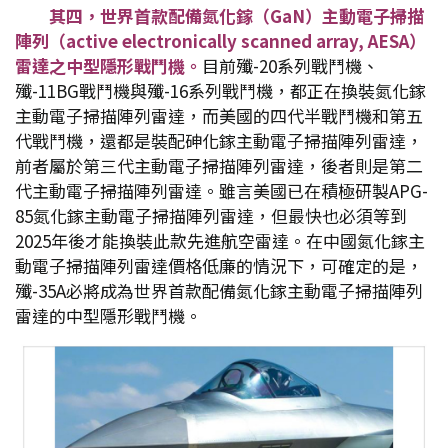
其四，世界首款配備氮化鎵（GaN
）主動電子掃描
陣列（active electronically scanned array, AESA
）
雷達之中型隱形戰鬥機。
目前殲-20系列戰鬥機、
殲-11BG戰鬥機與殲-16系列戰鬥機，都正在換裝氮化鎵
主動電子掃描陣列雷達，而美國的四代半戰鬥機和第五
代戰鬥機，還都是裝配砷化鎵主動電子掃描陣列雷達，
前者屬於第三代主動電子掃描陣列雷達，後者則是第二
代主動電子掃描陣列雷達。雖言美國已在積極研製APG-
85氮化鎵主動電子掃描陣列雷達，但最快也必須等到
2025年後才能換裝此款先進航空雷達。在中國氮化鎵主
動電子掃描陣列雷達價格低廉的情況下，可確定的是，
殲-35A必將成為世界首款配備氮化鎵主動電子掃描陣列
雷達的中型隱形戰鬥機。