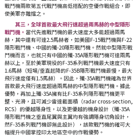
戰鬥機兩款第五代戰鬥機高低搭配的空優作戰組合，即
使美軍亦難擋之。
其三，全球首款最大飛行速超過兩馬赫的中型隱形
戰鬥機。
當代先進戰鬥機的最大速度大多能超過兩馬
赫，其中還有可達2.5馬赫者，如美國F-15戰鬥機與F-22
隱形戰鬥機、中國的殲-20隱形戰鬥機。然就中型隱形戰
鬥機而言，也就只有中國的殲-35A隱形戰鬥機可達兩馬
赫以上，至於美軍現役的F-35系列戰鬥機最大速度只有
1.6馬赫（短場/垂直起降的F-35B隱形戰鬥機最慢，最大
飛行速度僅有1.5馬赫）。因此，殲-35A戰鬥機確為世界
首款最大飛行速度超過兩馬赫的中型隱形戰鬥機。據此
優勢，再加上殲-35A擁有比F-35系列隱形戰鬥機更平
整、光滑，且可減少雷達截面積（radar cross-section,
RCS）的優越隱身性，以及更優越的機身設計（殲-35A
隱形戰鬥機之垂直尾翼與主翼均有強調隱身切角設計，
然F-35系列戰鬥機卻無此設計），該款戰鬥機的確可大
幅提升中國掌控印太地區空中的作戰優勢。