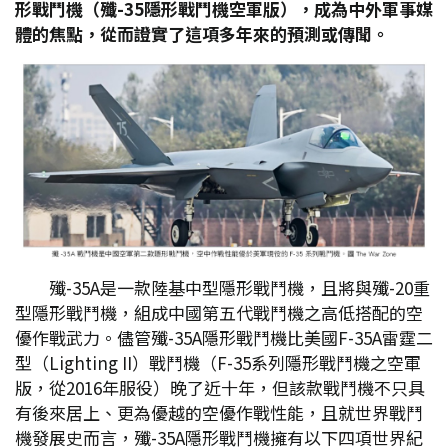
形戰鬥機（殲-35
隱形戰鬥機空軍版），成為中外軍事媒
體的焦點，從而證實了這項多年來的預測或傳聞。
殲-35A是一款陸基中型隱形戰鬥機，且將與殲-20重
型隱形戰鬥機，組成中國第五代戰鬥機之高低搭配的空
優作戰武力。儘管殲-35A隱形戰鬥機比美國F-35A雷霆二
型（Lighting II）戰鬥機（F-35系列隱形戰鬥機之空軍
版，從2016年服役）晚了近十年，但該款戰鬥機不只具
有後來居上、更為優越的空優作戰性能，且就世界戰鬥
機發展史而言，殲-35A隱形戰鬥機擁有以下四項世界紀