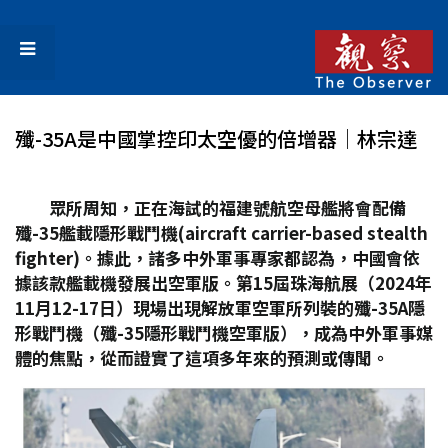
殲-35A是中國掌控印太空優的倍增器│林宗達
眾所周知，正在海試的福建號航空母艦將會配備
殲-35
艦載隱形戰鬥機(aircraft carrier-based stealth
fighter)
。據此，諸多中外軍事專家都認為，中國會依
據該款艦載機發展出空軍版。第15
屆珠海航展（2024
年
11
月12-17
日）現場出現解放軍空軍所列裝的殲-35A
隱
形戰鬥機（殲-35
隱形戰鬥機空軍版），成為中外軍事媒
體的焦點，從而證實了這項多年來的預測或傳聞。