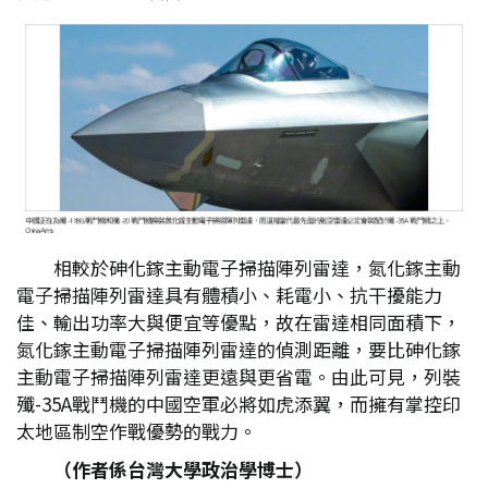
相較於砷化鎵主動電子掃描陣列雷達，氮化鎵主動
電子掃描陣列雷達具有體積小、耗電小、抗干擾能力
佳、輸出功率大與便宜等優點，故在雷達相同面積下，
氮化鎵主動電子掃描陣列雷達的偵測距離，要比砷化鎵
主動電子掃描陣列雷達更遠與更省電。由此可見，列裝
殲-35A戰鬥機的中國空軍必將如虎添翼，而擁有掌控印
太地區制空作戰優勢的戰力。
（作者係台灣大學政治學博士）