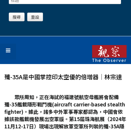
殲-35A是中國掌控印太空優的倍增器│林宗達
眾所周知，正在海試的福建號航空母艦將會配備
殲-35
艦載隱形戰鬥機(aircraft carrier-based stealth
fighter)
。據此，諸多中外軍事專家都認為，中國會依
據該款艦載機發展出空軍版。第15
屆珠海航展（2024
年
11
月12-17
日）現場出現解放軍空軍所列裝的殲-35A
隱