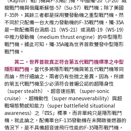
（Raptor）戰鬥機與F-35戰鬥機、中國殲-20（J-20）威
龍戰鬥機與俄羅斯蘇愷-57（Su-57）戰鬥機；除了美國
F-35外，其餘三者都是採用雙發動機之重型戰鬥機。然
不同於只配備一台大推力發動機的F-35戰鬥機，殲-35A
是一款配備兩台渦扇-21（WS-21）或渦扇-19（WS-19）
中推力發動機（medium thrust engine）的中型隱形
戰鬥機。據此可知，殲-35A確為世界首款雙發中型隱形
戰鬥機。
其二，世界首款真正符合第五代戰鬥機標準之中型
隱形戰鬥機。
當代多將隱形戰鬥機與第五代戰鬥機等同
而論，然仔細論之，兩者仍有些微之差異。因為，所謂
的第五代戰鬥機至少必須符合普遍公認的超隱身性
（super stealth）、超音速巡航 （super-sonic
cruise）、超機動性（super maneuverability）與超
戰場態勢感知能力（super battlefield situational
awareness）之「四S」標準，而非單純只是隱形戰鬥
機。就此論之，配備單台F-135發動機在未開啟後燃器的
情況下，是不具備超音速飛行性能的F-35隱形戰鬥機，