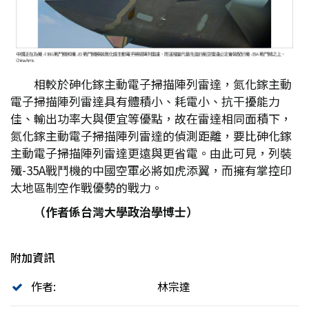
相較於砷化鎵主動電子掃描陣列雷達，氮化鎵主動
電子掃描陣列雷達具有體積小、耗電小、抗干擾能力
佳、輸出功率大與便宜等優點，故在雷達相同面積下，
氮化鎵主動電子掃描陣列雷達的偵測距離，要比砷化鎵
主動電子掃描陣列雷達更遠與更省電。由此可見，列裝
殲-35A戰鬥機的中國空軍必將如虎添翼，而擁有掌控印
太地區制空作戰優勢的戰力。
（作者係台灣大學政治學博士）
附加資訊
作者:
林宗達