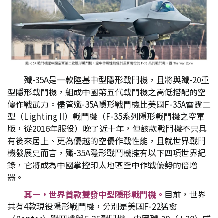
殲-35A是一款陸基中型隱形戰鬥機，且將與殲-20重
型隱形戰鬥機，組成中國第五代戰鬥機之高低搭配的空
優作戰武力。儘管殲-35A隱形戰鬥機比美國F-35A雷霆二
型（Lighting II）戰鬥機（F-35系列隱形戰鬥機之空軍
版，從2016年服役）晚了近十年，但該款戰鬥機不只具
有後來居上、更為優越的空優作戰性能，且就世界戰鬥
機發展史而言，殲-35A隱形戰鬥機擁有以下四項世界紀
錄，它將成為中國掌控印太地區空中作戰優勢的倍增
器。
其一，世界首款雙發中型隱形戰鬥機。
目前，世界
共有4款現役隱形戰鬥機，分別是美國F-22猛禽