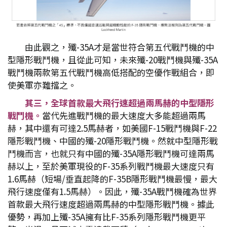
由此觀之，殲-35A才是當世符合第五代戰鬥機的中
型隱形戰鬥機，且從此可知，未來殲-20戰鬥機與殲-35A
戰鬥機兩款第五代戰鬥機高低搭配的空優作戰組合，即
使美軍亦難擋之。
其三，全球首款最大飛行速超過兩馬赫的中型隱形
戰鬥機。
當代先進戰鬥機的最大速度大多能超過兩馬
赫，其中還有可達2.5馬赫者，如美國F-15戰鬥機與F-22
隱形戰鬥機、中國的殲-20隱形戰鬥機。然就中型隱形戰
鬥機而言，也就只有中國的殲-35A隱形戰鬥機可達兩馬
赫以上，至於美軍現役的F-35系列戰鬥機最大速度只有
1.6馬赫（短場/垂直起降的F-35B隱形戰鬥機最慢，最大
飛行速度僅有1.5馬赫）。因此，殲-35A戰鬥機確為世界
首款最大飛行速度超過兩馬赫的中型隱形戰鬥機。據此
優勢，再加上殲-35A擁有比F-35系列隱形戰鬥機更平