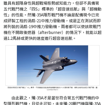
雖具有超隱身性與超戰場態勢感知能力，但卻不具備第
五代戰鬥機之「四S」標準的「超音速巡航」與「超機動
性」的性能。然殲-35A隱形戰鬥機不論是配備現今已完
成研製工程的渦扇-21中推力發動機，或是正在測試而即
將列裝的渦扇-19中推力發動機，兩者都可以使該款戰鬥
機在不開啟後燃器（afterburner）的情況下，就能以超
過1.2馬赫或更快的速度進行超音速巡航。
由此觀之，殲-35A才是當世符合第五代戰鬥機的中
型隱形戰鬥機，且從此可知，未來殲-20戰鬥機與殲-35A