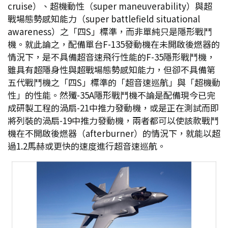
cruise）、超機動性（super maneuverability）與超
戰場態勢感知能力（super battlefield situational
awareness）之「四S」標準，而非單純只是隱形戰鬥
機。就此論之，配備單台F-135發動機在未開啟後燃器的
情況下，是不具備超音速飛行性能的F-35隱形戰鬥機，
雖具有超隱身性與超戰場態勢感知能力，但卻不具備第
五代戰鬥機之「四S」標準的「超音速巡航」與「超機動
性」的性能。然殲-35A隱形戰鬥機不論是配備現今已完
成研製工程的渦扇-21中推力發動機，或是正在測試而即
將列裝的渦扇-19中推力發動機，兩者都可以使該款戰鬥
機在不開啟後燃器（afterburner）的情況下，就能以超
過1.2馬赫或更快的速度進行超音速巡航。