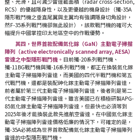
整、光滑，且可減少雷達截面積（radar cross-section,
RCS）的優越隱身性，以及更優越的機身設計（殲-35A
隱形戰鬥機之垂直尾翼與主翼均有強調隱身切角設計，
然F-35系列戰鬥機卻無此設計），該款戰鬥機的確可大
幅提升中國掌控印太地區空中的作戰優勢。
其四，世界首款配備氮化鎵（GaN
）主動電子掃描
陣列（active electronically scanned array, AESA
）
雷達之中型隱形戰鬥機。
目前殲-20系列戰鬥機、
殲-11BG戰鬥機與殲-16系列戰鬥機，都正在換裝氮化鎵
主動電子掃描陣列雷達，而美國的四代半戰鬥機和第五
代戰鬥機，還都是裝配砷化鎵主動電子掃描陣列雷達，
前者屬於第三代主動電子掃描陣列雷達，後者則是第二
代主動電子掃描陣列雷達。雖言美國已在積極研製APG-
85氮化鎵主動電子掃描陣列雷達，但最快也必須等到
2025年後才能換裝此款先進航空雷達。在中國氮化鎵主
動電子掃描陣列雷達價格低廉的情況下，可確定的是，
殲-35A必將成為世界首款配備氮化鎵主動電子掃描陣列
雷達的中型隱形戰鬥機。