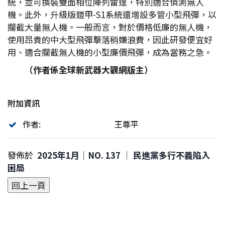
統，並可換裝雙面相位陣列雷達，特別適合偵測無人
機。此外，升級版鎧甲-S1系統還增設多管小型飛彈，以
攔截大量無人機。一般而言，對於價格低廉的無人機，
使用昂貴的中大型飛彈擊落稍嫌浪費，因此研發便宜好
用、適合攔截無人機的小型廉價飛彈，成為當務之急。
（作者係全球新武器大觀網版主）
附加資訊
作者:
王尊平
發佈於
2025年1月｜NO. 137 │ 民進黨多行不義陷入
困局