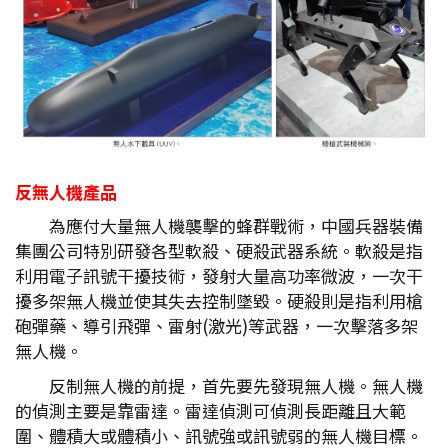
反無人機產品
為應付大量無人機襲擊的蜂群戰術，中國兵器裝備
集團公司特別研發各型軟殺、硬殺武器系統。軟殺是指
利用電子訊號干擾技術，發射大量高功率微波，一次干
擾多架無人機並使其失去控制墜毀。硬殺則是指利用槍
砲彈藥、導引飛彈、雷射(激光)等武器，一次擊落多架
無人機。
反制無人機的前提，首先要先發現無人機。無人機
的偵測主要是靠雷達。雷達偵測可偵測長距離且大範
圍、體積大或體積小、訊號強或訊號弱的無人機目標。