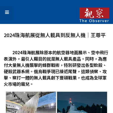
2024珠海航展從無人載具到反無人機│王尊平
2024
珠海航展除原本的航空器地面展示、空中飛行
表演外，最引人矚目的就是無人載具產品。同時，為應
付大量無人機襲擊的蜂群戰術，特別研發出各型軟殺、
硬殺武器系統。俄烏戰爭現已接近尾聲，這類偵察、攻
擊、察打一體的無人載具創下豐碩戰果，也成為全球軍
火市場的寵兒。