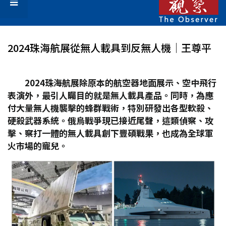
2024珠海航展從無人載具到反無人機│王尊平
2024
珠海航展除原本的航空器地面展示、空中飛行
表演外，最引人矚目的就是無人載具產品。同時，為應
付大量無人機襲擊的蜂群戰術，特別研發出各型軟殺、
硬殺武器系統。俄烏戰爭現已接近尾聲，這類偵察、攻
擊、察打一體的無人載具創下豐碩戰果，也成為全球軍
火市場的寵兒。