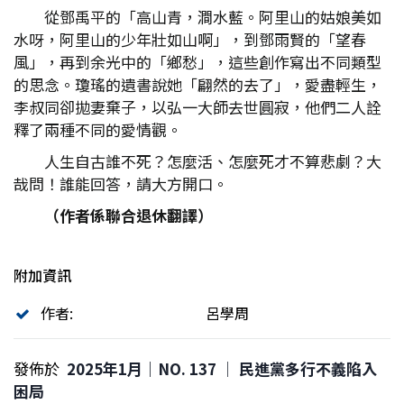
從鄧禹平的「高山青，澗水藍。阿里山的姑娘美如
水呀，阿里山的少年壯如山啊」，到鄧雨賢的「望春
風」，再到余光中的「鄉愁」，這些創作寫出不同類型
的思念。瓊瑤的遺書說她「翩然的去了」，愛盡輕生，
李叔同卻拋妻棄子，以弘一大師去世圓寂，他們二人詮
釋了兩種不同的愛情觀。
人生自古誰不死？怎麼活、怎麼死才不算悲劇？大
哉問！誰能回答，請大方開口。
（作者係聯合退休翻譯）
附加資訊
作者:
呂學周
發佈於
2025年1月｜NO. 137 │ 民進黨多行不義陷入
困局