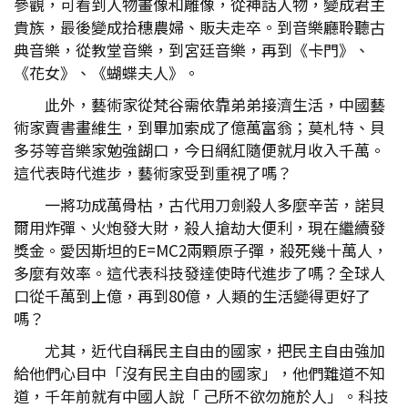
參觀，可看到人物畫像和雕像，從神話人物，變成君主
貴族，最後變成拾穗農婦、販夫走卒。到音樂廳聆聽古
典音樂，從教堂音樂，到宮廷音樂，再到《卡門》、
《花女》、《蝴蝶夫人》。
此外，藝術家從梵谷需依靠弟弟接濟生活，中國藝
術家賣書畫維生，到畢加索成了億萬富翁；莫札特、貝
多芬等音樂家勉強餬口，今日網紅隨便就月收入千萬。
這代表時代進步，藝術家受到重視了嗎？
一將功成萬骨枯，古代用刀劍殺人多麼辛苦，諾貝
爾用炸彈、火炮發大財，殺人搶劫大便利，現在繼續發
獎金。愛因斯坦的E=MC2兩顆原子彈，殺死幾十萬人，
多麼有效率。這代表科技發達使時代進步了嗎？全球人
口從千萬到上億，再到80億，人類的生活變得更好了
嗎？
尤其，近代自稱民主自由的國家，把民主自由強加
給他們心目中「沒有民主自由的國家」，他們難道不知
道，千年前就有中國人說「 己所不欲勿施於人」。科技