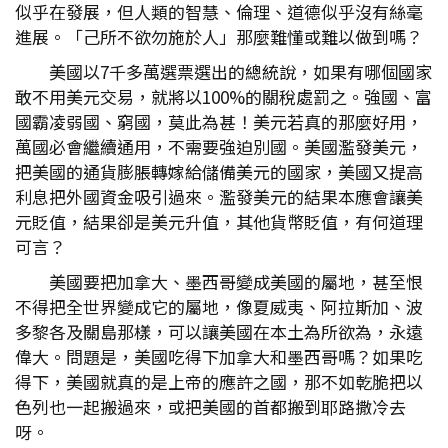
似乎在發展，但人類的智慧、倫理、道德似乎沒有絲毫
進展。「己所不欲勿施於人」那麼難懂或難以做到嗎？
美國以7千多萬選票選出的總統說，如果有哪個國家
敢不用美元交易，就將以100%的關稅處罰之。強國、富
國霸凌弱國、窮國，莫此為甚！美元若真的那麼好用，
萬國必會繼續通用，不需要強迫別國。美國濫發美元，
把美國的通貨膨脹轉嫁給儲備美元的國家，美國又提高
利息把外國資金吸引過來。濫發美元的結果本應會讓美
元貶值，結果卻是美元升值，其他貨幣貶值，有何道理
可言？
美國要把加拿大、墨西哥變成美國的屬地，甚至恨
不得把全世界變成它的屬地，像夏威夷、阿拉斯加、波
多黎各及關島那樣，可以讓美國在本土為所欲為，永遠
偉大。問題是，美國吃得下加拿大和墨西哥嗎？如果吃
得下，美國就真的是上帝的應許之國，那不如乾脆把以
色列也一起搬過來，或把美國的首都搬到耶路撒冷去
呀。