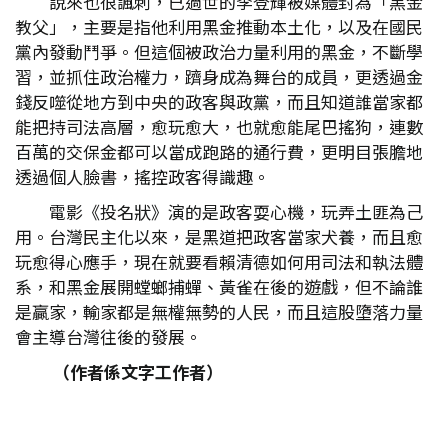
說來也很諷刺，已過世的李登輝被媒體封為「黑金
教父」，主要是指他利用黑金推動本土化，以及在國民
黨內發動鬥爭。但這個被政治力量利用的黑金，不斷學
習，並抓住政治權力，躋身成為舞台的成員，更透過金
錢反噬從地方到中央的政客與政黨，而且知道誰當家都
能把持司法高層，愈玩愈大，也就愈能尾巴搖狗，連數
百萬的交保金都可以當成跑路的通行費，更明目張膽地
透過個人臉書，搖控政客得識趣。
電影《投名狀》演的是政客耍心機，玩弄土匪為己
用。台灣民主化以來，是黑道把政客當家犬養，而且愈
玩愈得心應手，現在就要看賴清德如何用司法和執法體
系，和黑金展開螳螂捕蟬、黃雀在後的遊戲，但不論誰
是贏家，輸家都是無權無勢的人民，而且這股墮落力量
會主導台灣往後的發展。
（作者係文字工作者）