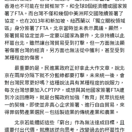
香港也不可能在世貿框架下，和全球8個經濟體或國家簽
署了FTA。而台灣不僅和幾個中美洲邦交國陸續簽署了
協定，也在2013年和新加坡、紐西蘭以「獨立關稅領域
區」身分簽署了FTA，北京當時並未表示異議。顯然，
簽署貿易協定並非一定要以國家為要件，北京持續以此
杯葛台北，雖然讓台灣貿易受到打擊，但一方面無法顯
著傷害台灣的經濟，另方面也無法從中獲利，甚至受到
某種程度的傷害。
最重要的是，民進黨政府正好拿此大作文章，說北
京在兩岸分隔下就不分藍綠都要打擊，未來統一後，會
對台灣民眾更好嗎？這種說法具有某種程度的說服力，
每次台灣想要加入CPTPP，或想與其他國家簽署FTA遭
到冷淡回應時，就是台獨政府加強「教育」民眾抗拒統
一的契機，即使並非真心企求簽署、進行自由貿易，來
得罪弱勢產業選民－包括製造業的傳統產業和農業。
北京若能體認這些「窮台」作為無法達成目標，且
還要付出代價，就應該逆向思考，改變過去的杯葛性作