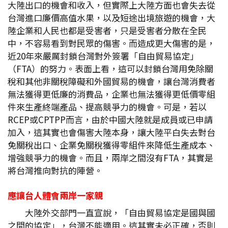
大陸出口的機會和收入，但實際上大陸方面也會失去從
台灣進口廉價高值水果，以及短途出境旅遊的機會，大
陸企業和人民也都是受害者，只是受害者分散在全民
中，不容易看到對民眾的傷害。而造成更大傷害的是，
近20年來嚴厲封鎖台灣對外簽署「自由貿易協定」
（FTA）的努力。表面上看，這可以封鎖台灣用免除關
稅和其他非關稅障礙和外國貿易的機會，讓台灣消費者
無法獲得更低廉的消費品，企業也無法獲得更低價零組
件來生產終端產品、提高競爭力的機會。可是，若以
RCEP或CPTPP而言，由於中國大陸就是成員或已申請
加入，這其實也會傷害大陸本身，讓大陸平白失去對台
免關稅出口、企業免關稅獲得零組件來降低生產成本、
增強競爭力的機會。而且，兩岸之間沒有FTA，其實是
將台灣推向對抗的陣營。
應讓台人體會兩岸一家親
大陸外交部門一直宣說，「自由貿易協定是國與國
之間的協定」，台灣不能適用。這其實未必正確，否則