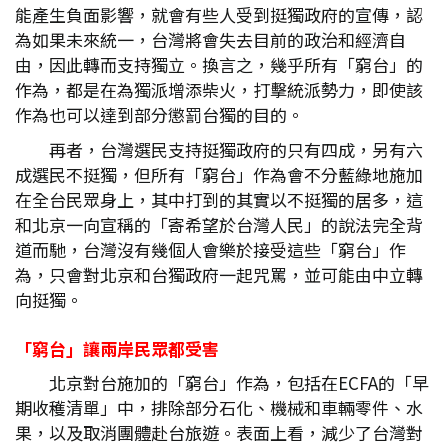
能產生負面影響，就會有些人受到挺獨政府的宣傳，認
為如果未來統一，台灣將會失去目前的政治和經濟自
由，因此轉而支持獨立。換言之，幾乎所有「窮台」的
作為，都是在為獨派增添柴火，打擊統派勢力，即使該
作為也可以達到部分懲罰台獨的目的。
再者，台灣選民支持挺獨政府的只有四成，另有六
成選民不挺獨，但所有「窮台」作為會不分藍綠地施加
在全台民眾身上，其中打到的其實以不挺獨的居多，這
和北京一向宣稱的「寄希望於台灣人民」的說法完全背
道而馳，台灣沒有幾個人會樂於接受這些「窮台」作
為，只會對北京和台獨政府一起咒罵，並可能由中立轉
向挺獨。
「窮台」讓兩岸民眾都受害
北京對台施加的「窮台」作為，包括在ECFA的「早
期收穫清單」中，排除部分石化、機械和車輛零件、水
果，以及取消團體赴台旅遊。表面上看，減少了台灣對