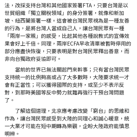
法，改採支持台灣和其他國家簽署FTA，只要台灣是以
世貿組織「獨立關稅領域」的身分簽署，就像和新加
坡、紐西蘭簽署一樣。這會被台灣民眾視為是一種友善
的行為，是將台灣人當成自己人，讓台灣民眾有一種
「兩岸一家親」的感受，比起其他各種說教式的宣傳效
果會好上千倍。同理，兩岸ECFA早收清單被暫時停用的
部分應盡快恢復，只要表明是對台灣民眾釋出善意，而
非向台獨政府妥協即可。
當前的世界已無法關起門來幹事；只有當台灣民眾
支持統一的比例夠高或占了大多數時，大陸要求統一才
會有正當性；可以獲得國際的支持，或至少不表示反
對，到那時美國等反中勢力就難再強行干預台灣問題
了。
了解這個道理，北京應考慮改變「窮台」的思維和
作為，讓台灣民眾感受到大陸的同理心和誠心暖意，統
一大業才可能在短中期轉為樂觀，企盼大陸政府能慎思
明辨。