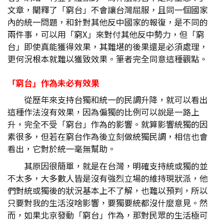
文章，闡釋了「窮台」不會讓台灣屈服，且同一個國家
內的統一問題，和針對其他反中國家的報復，是不同的
兩件事，可以用「窮X」來對付其他反中勢力，但「窮
台」即使真能獲得效果，其難堪的後果還是必須處理，
更何況根本就難以獲致效果。筆者完全同意這種觀點。
「窮台」作為未必有效果
從歷年來支持台獨和統一的民調升降，就可以看出
這種作法沒有效果，因為偏獨的比例可以說是一路上
升，完全不受「窮台」作為的影響。就算影響統獨的因
素很多，但若在窮台作為後立刻做統獨民調，相信也會
看出，它對於統一毫無幫助。
其原因很簡單，就是在台灣，明確支持統或獨的並
不太多，大多數人皆是沒有強烈立場的維持現狀派，他
們對統或獨後的狀況基本上不了解，也難以預判，所以
只要對我的生活沒啥影響，要獨要統都沒什麼意見。然
而，如果北京發動「窮台」作為，那對民眾的生活極可