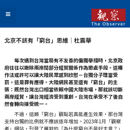
北京不該有「窮台」思維│杜震華
每次遇到台灣當局有不友善的偏獨舉措時，北京政
府往往以撤除兩岸間部分經貿關係作為懲處手段。這種
作法或許可以讓大陸民眾感到欣慰－台獨分子理當受
罰，這是罪有應得。大陸網民甚至還有「窮台」的主
張：既然台灣出口相當依賴中國大陸市場，那就該切斷
兩岸經貿，讓台灣經濟受到重創，台灣在承受不了後自
然會轉向接受統一。
不過，這類「窮台」觀點若真能產生效果，那台灣
支持台獨的比例就不應該逐年增加。2023年1月「觀察
者」網站，刊登了雁默的「為什麼窮台不是好主意？」