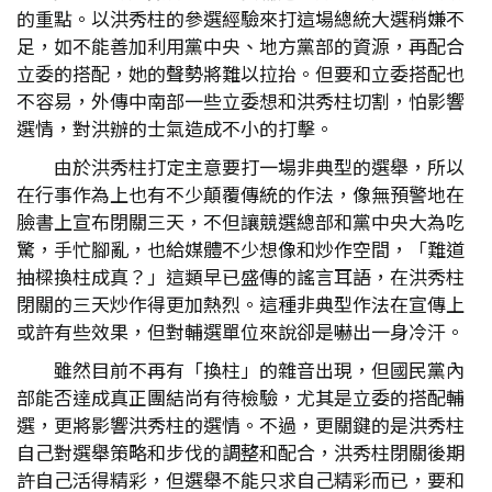
的重點。以洪秀柱的參選經驗來打這場總統大選稍嫌不
足，如不能善加利用黨中央、地方黨部的資源，再配合
立委的搭配，她的聲勢將難以拉抬。但要和立委搭配也
不容易，外傳中南部一些立委想和洪秀柱切割，怕影響
選情，對洪辦的士氣造成不小的打擊。
由於洪秀柱打定主意要打一場非典型的選舉，所以
在行事作為上也有不少顛覆傳統的作法，像無預警地在
臉書上宣布閉關三天，不但讓競選總部和黨中央大為吃
驚，手忙腳亂，也給媒體不少想像和炒作空間，「難道
抽樑換柱成真？」這類早已盛傳的謠言耳語，在洪秀柱
閉關的三天炒作得更加熱烈。這種非典型作法在宣傳上
或許有些效果，但對輔選單位來說卻是嚇出一身冷汗。
雖然目前不再有「換柱」的雜音出現，但國民黨內
部能否達成真正團結尚有待檢驗，尤其是立委的搭配輔
選，更將影響洪秀柱的選情。不過，更關鍵的是洪秀柱
自己對選舉策略和步伐的調整和配合，洪秀柱閉關後期
許自己活得精彩，但選舉不能只求自己精彩而已，要和