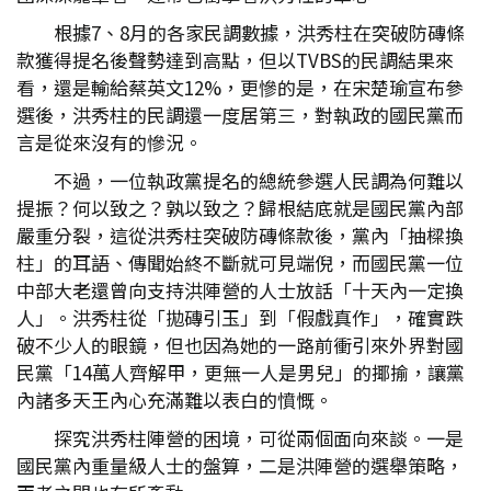
根據7、8月的各家民調數據，洪秀柱在突破防磚條
款獲得提名後聲勢達到高點，但以TVBS的民調結果來
看，還是輸給蔡英文12%，更慘的是，在宋楚瑜宣布參
選後，洪秀柱的民調還一度居第三，對執政的國民黨而
言是從來沒有的慘況。
不過，一位執政黨提名的總統參選人民調為何難以
提振？何以致之？孰以致之？歸根結底就是國民黨內部
嚴重分裂，這從洪秀柱突破防磚條款後，黨內「抽樑換
柱」的耳語、傳聞始終不斷就可見端倪，而國民黨一位
中部大老還曾向支持洪陣營的人士放話「十天內一定換
人」。洪秀柱從「拋磚引玉」到「假戲真作」，確實跌
破不少人的眼鏡，但也因為她的一路前衝引來外界對國
民黨「14萬人齊解甲，更無一人是男兒」的揶揄，讓黨
內諸多天王內心充滿難以表白的憤慨。
探究洪秀柱陣營的困境，可從兩個面向來談。一是
國民黨內重量級人士的盤算，二是洪陣營的選舉策略，