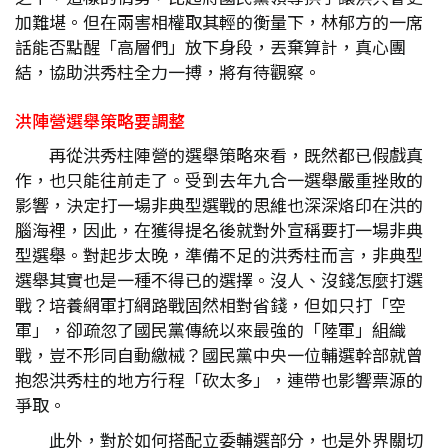
加難堪。但在兩害相權取其輕的衡量下，林郁方的一席
話能否點醒「高層們」放下身段，丟棄算計，真心團
結，協助洪秀柱全力一搏，將有待觀察。
洪陣營選舉策略要調整
再從洪秀柱陣營的選舉策略來看，既然都已假戲真
作，也只能往前走了。受到去年九合一選舉嚴重挫敗的
影響，決定打一場非典型選戰的思維也深深烙印在洪的
腦海裡，因此，在獲得提名後就對外宣稱要打一場非典
型選舉。對起步太晚，準備不足的洪秀柱而言，非典型
選舉其實也是一種不得已的選擇。沒人、沒錢怎麼打選
戰？培養網軍打網路戰固然相對省錢，但如只打「空
軍」，卻疏忽了國民黨傳統以來最強的「陸軍」組織
戰，豈不形同自動繳械？國民黨中央一位輔選幹部就曾
抱怨洪秀柱的地方行程「砍太多」，連帶也影響票源的
爭取。
此外，對於如何搭配立委輔選部分，也是外界關切