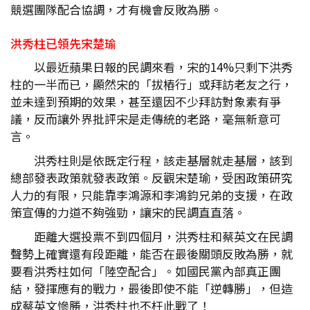
競選團隊配合協調，才有機會反敗為勝。
洪秀柱已領先宋楚瑜
以最近蘋果日報的民調來看，宋的14%只剩下洪秀
柱的一半而已，顯然宋的「拔樁行」或拜訪老友之行，
並未達到預期的效果，甚至還因不少拜訪對象素有爭
議，反而讓外界批評宋是走傳統的老路，毫無新意可
言。
洪秀柱則是依既定行程，該走基層就走基層，該到
總部發表政策就發表政策。反觀宋楚瑜，受困政策研究
人力的有限，只能靠李鴻源和李鴻鈞兄弟的支援，在政
策宣傳的力道不夠強勁，讓宋的民調直直落。
距離大選投票不到四個月，洪秀柱和蔡英文在民調
聲勢上確實還有段距離，能否在最後關頭反敗為勝，就
要看洪秀柱如何「陸空配合」。如國民黨內部真正團
結，發揮應有的戰力，最後即使不能「逆轉勝」，但造
成蔡英文慘勝，洪秀柱也不枉此戰了！