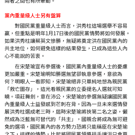
兩者之間也有所牽動。
黨內重量級人士另有盤算
對國民黨重量級人士而言，洪秀柱這場選舉不容易
贏，但重點是明年1月17日後的國民黨情勢將如何發展。
如果洪秀柱讓蔡英文慘勝，無疑將奠定洪在國民黨內的
共主地位，如何避免這樣的結果發生，已成為這些人內
心不能說的苦衷。
在宋楚瑜宣布參選後，國民黨內重量級人士的憂慮
更加嚴重。宋楚瑜明知勝選無望卻執意參選，意欲為
何？明眼人一看即知，宋楚瑜絕非只單純地想為親民黨
「救亡圖存」，這光看親民黨的立委提名人選就可知
曉。項莊舞劍，意在沛公，宋楚瑜的參選無疑讓國民黨
內重量級人士益發感到芒刺在背。因為一旦未來選情發
展洪秀柱選成老三時，屆時宋楚瑜將挾第二名之姿，儼
然成為泛藍無可替代的「共主」，國親合將成為無可避
免的選項，國民黨內的各方勢力恐將只能稱臣在宋楚瑜
之下，這樣的情勢，比起將國民黨領導拱手讓洪只會更