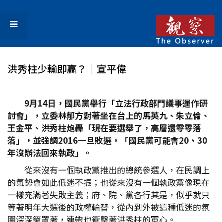
洪秀柱少輸即贏？｜宣平偉
9月14日，國民黨舉行「立法行政部門議事運作研
討會」，立委林郁方對著坐在台上的馬英九、朱立倫、
王金平、洪秀柱炮轟「現在要選舉了，高層還零零落
落」，並強調2016一旦敗選，「國民黨可能會20、30
年沒辦法回來執政」。
從來沒有一個執政黨推出的總統參選人，在民調上
的氣勢會如此低迷不振；也從來沒有一個執政黨像現在
一樣充滿著失敗主義；府、院、黨各行其是，似乎就只
等著明年大選後的政權輪替，從內到外被這種低迷的氛
圍深深籠罩著，連帶也衝擊著洪秀柱的軍心。